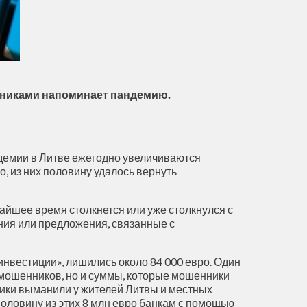
никами напоминает пандемию.
ндемии в Литве ежегодно увеличиваются
, из них половину удалось вернуть
айшее время столкнется или уже столкнулся с
ния или предложения, связанные с
нвестиции», лишились около 84 000 евро. Один
т мошенников, но и суммы, которые мошенники
ники выманили у жителей Литвы и местных
а, половину из этих 8 млн евро банкам с помощью