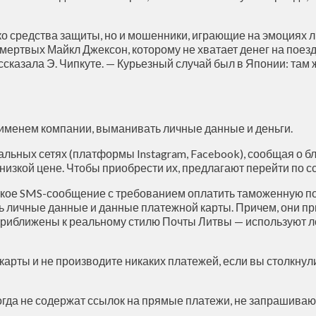
о средства защиты, но и мошенники, играющие на эмоциях л
 мертвых Майкл Джексон, которому не хватает денег на поез
ассказала Э. Чипкуте. — Курьезный случай был в Японии: там
именем компании, выманивать личные данные и деньги.
ных сетях (платформы Instagram, Facebook), сообщая о бл
низкой цене. Чтобы приобрести их, предлагают перейти по с
ткое SMS-сообщение с требованием оплатить таможенную по
 личные данные и данные платежной карты. Причем, они пр
иближены к реальному стилю Почты Литвы — используют ло
арты и не производите никаких платежей, если вы столкнул
гда не содержат ссылок на прямые платежи, не запрашиваю