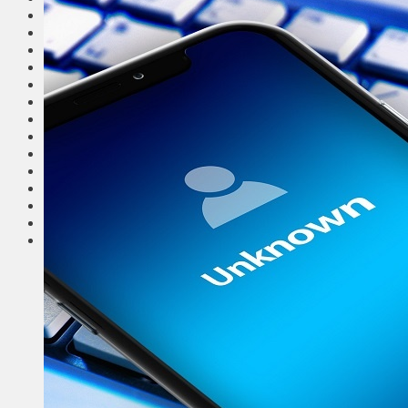
Общество
Мнения
Вильнюс
Клайпеда
Висагинас
Регионы
Соседи
Транспорт
Выбор читателей
Калейдоскоп
Армия
Сейм Литвы
Культура
Больше
Фоторепортаж
Туризм
ЛК рекомендует
Сеньорам
Образование
Здравоохранение
Экология
Происшествия
Приграничье