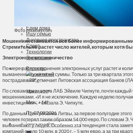
Деньги
Визиты
Выборы
Агроновости
Едим дома
Фото pixabay.com
Ищу семью
Духовное пространство
Мошенники становятся все более информированными
Спорт
Стремительно растет число жителей, которым хотя бы
Технологии
Электронное мошенничество
Энергетика
По мере распространения электронных услуг растет и кол
Вильнюс
выманенные у жителей суммы. Только за три квартала этого
+
22°
пострадавшим, отмечает Литовская ассоциация банков (ЛА
C
По словам президента ЛАБ Эйвиле Чипкуте, почти каждый ч
Макс.:
+
22°
мошенниками. «И я не исключение. Каждую неделю получа
Мин.:
+
14°
инвестициями», – сказала Э. Чипкуте.
Пт, 07.08.2026
По данным Центробанка Литвы, за первое полугодие этого
человек потерял таким образом 54 000 евро. По словам Э. 
выманивают у людей. Особенно эта тенденция стала заме
компаний около 10 млн, в 2020 г. – 5 млн евро, а за три ква