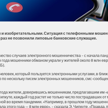
 и изобретательными. Ситуация с телефонными мошен
 раз не позвонили липовые банковские служащие.
ичество случаев электронного мошенничества – с начала па
 года мошенники обманом украли у жителей около 8 млн евро
Б).
еловек, который пользуется электронными услугами, в ближ
ю по нескольку писем электронных мошенников, смс-сообще
 года жители, доверившись мошенникам, предлагавшим им «и
Чипкуте, каждый год растет не только число пострадавших о
тной во время пандемии. «Например, в прошлом году мошен
ртала этого года — 8 млн евро», – сказала Э. Чипкуте. «Правд