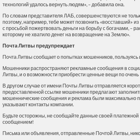
технологий удалось вернуть людям», – добавила она.
По словам представителя ЛАБ, совершенствуются не тольк
поэтому, например, тебе может позвонить «восставший» из
с просьбой пожертвовать деньги на борьбу с богачами, – р
которому не хватило денег на возвращение на Землю».
Почта Литвы предупреждает
Почта Литвы сообщает о попытках мошенников, пользуясь 
Мошенники распространяют рекламные сообщения в социаль
Литвы, и о возможности приобрести ценные вещи по очень 
В другом случае от имени Почты Литвы отправляется коро
предоставленной ссылке мошенники предлагают заполнить
мошеннические сообщения и реклама были максимально пр
указывают контакты компании.
Будьте осторожны, не сообщайте данные своей платежной к
сообщением!
Письма или объявления, отправленные Почтой Литвы, нико