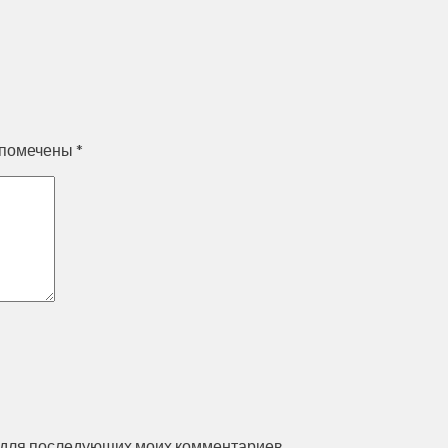
 помечены
*
ре для последующих моих комментариев.