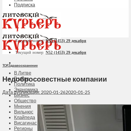
Подписка
Текущий номер:
N52 (1453) 29 декабря
Текущий номер:
N52 (1453) 29 декабря
TOP
,
Здравоохранение
В Литве
Недобросовестные компании
В мире
Политика
Экономика
Дата публикации: 2020-01-26
2020-01-25
Бизнес
Общество
Мнения
Вильнюс
Клайпеда
Висагинас
Регионы