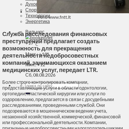
Духовное пространство
Спорт
Технологии
Фото www.fntt.lt
Энергетика
Вильнюс
Служба расследования финансовых
преступлений предлагает создать
+
17°
C
возможность для прекращения
Макс.:
+
19°
деятельности недобросовестных
компаний, занимающихся оказанием
Мин.:
+
12°
медицинских услуг, передает LTR.
Сб, 08.08.2026
Более строго контролировать компании,
предоставляющие услуги в области одонтологии,
ортопедии, пластической хирургии или услуги по
оздоровлению, предлагается в связи с досудебными
расследованиями, проведенными службой. Они
подозреваются в мошенническом ведении учета,
незаконной хозяйственной, коммерческой, финансовой
или профессиональной деятельности. Компании,
признанные недобросовестными налогоплательщиками,