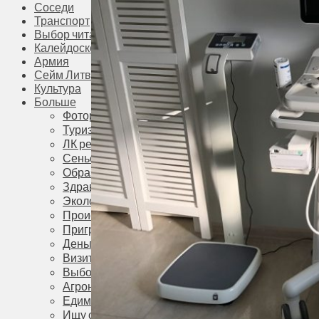
Соседи
Транспорт
Выбор читателей
Калейдоскоп
Армия
Сейм Литвы
Культура
Больше
Фоторепортаж
Туризм
ЛК рекомендует
Сеньорам
Образование
Здравоохранение
Экология
Происшествия
Приграничье
Деньги
Визиты
Выборы
Агроновости
Едим дома
Ищу семью