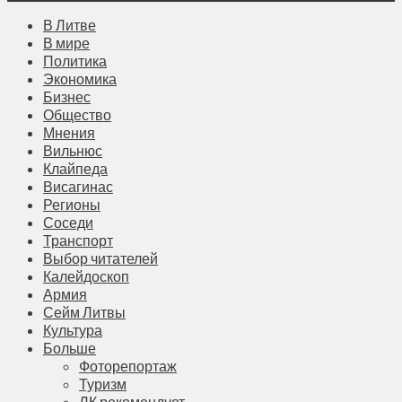
В Литве
В мире
Политика
Экономика
Бизнес
Общество
Мнения
Вильнюс
Клайпеда
Висагинас
Регионы
Соседи
Транспорт
Выбор читателей
Калейдоскоп
Армия
Сейм Литвы
Культура
Больше
Фоторепортаж
Туризм
ЛК рекомендует