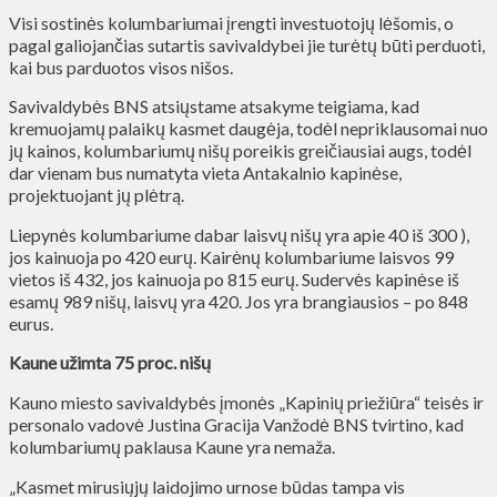
Visi sostinės kolumbariumai įrengti investuotojų lėšomis, o
pagal galiojančias sutartis savivaldybei jie turėtų būti perduoti,
kai bus parduotos visos nišos.
Savivaldybės BNS atsiųstame atsakyme teigiama, kad
kremuojamų palaikų kasmet daugėja, todėl nepriklausomai nuo
jų kainos, kolumbariumų nišų poreikis greičiausiai augs, todėl
dar vienam bus numatyta vieta Antakalnio kapinėse,
projektuojant jų plėtrą.
Liepynės kolumbariume dabar laisvų nišų yra apie 40 iš 300 ),
jos kainuoja po 420 eurų. Kairėnų kolumbariume laisvos 99
vietos iš 432, jos kainuoja po 815 eurų. Sudervės kapinėse iš
esamų 989 nišų, laisvų yra 420. Jos yra brangiausios – po 848
eurus.
Kaune užimta 75 proc. nišų
Kauno miesto savivaldybės įmonės „Kapinių priežiūra“ teisės ir
personalo vadovė Justina Gracija Vanžodė BNS tvirtino, kad
kolumbariumų paklausa Kaune yra nemaža.
„Kasmet mirusiųjų laidojimo urnose būdas tampa vis