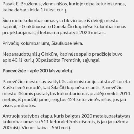
Pasak E. Bružienės, vienos nišos, kurioje telpa keturios urnos,
kaina dabar siekia 1 tūkst. eurų.
Šiuo metu kolumbariumas yra tik vienose iš dviejų miesto
kapinių – Ginkūnuose, o Donelaičio kapinėse kolumbariumas
projektuojamas, jį ketinama pastatyti 2023 metais.
Privačių kolumbariumų Šiauliuose nėra.
Nepanaudotų nišų Ginkūnų kapinėse spalio pradžioje buvo
apie 40, iš kurių 30 pažadėta Tremtinių sąjungai.
Panevėžyje – apie 300 laisvų vietų
Panevėžio miesto savivaldybės administracijos atstovė Loreta
Kaškelienė nurodė, kad Šilaičių kapinėse esantis Panevėžio
miesto lėšomis pastatytas kolumbariumas pradėjo veikti 2014
metais, iš pradžių jame įrengtos 424 keturvietės nišos, jos jau
visos parduotos.
Antruoju statybos etapu, kuris baigtas 2020 metais, pastatytas
kolumbariumas su 511 keturvietėmis nišomis, iš jau jau užimta
200 nišų. Vienos kaina – 550 eurų.