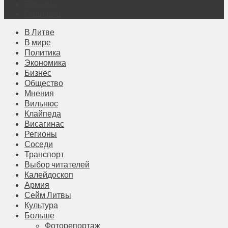
Реклама
Подписка
В Литве
В мире
Политика
Экономика
Бизнес
Общество
Мнения
Вильнюс
Клайпеда
Висагинас
Регионы
Соседи
Транспорт
Выбор читателей
Калейдоскоп
Армия
Сейм Литвы
Культура
Больше
Фоторепортаж