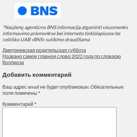
*Naujienų agentūros BNS informaciją atgaminti visuomenės
informavimo priemonėse bei interneto tinklalapiuose be
raštiško UAB «BNS» sutikimo draudžiama
Дмитриевская родительская суббота
Названо самое главное слово 2022 года по словарю
Коллинза
Добавить комментарий
Ваш адрес email не будет опубликован.
Обязательные
поля помечены
*
Комментарий
*