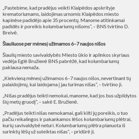
„Pastebime, kad pradėjus veikti Klaipėdos apskrityje
krematoriumams, laidojimas urnomis Klaipėdos miesto
kapinėse padidėjo apie 35 procentų. Manome atitinkamai
padidės ir poreikis kolumbariumų nišoms“, – BNS tvirtino D.
Breivė.
Šiauliuose per mėnesį užimamos 6–7 naujos nišos
Šiaulių miesto savivaldybės Miesto ūkio ir aplinkos skyriaus
vedėja Eglė Bružienė BNS pabrėžė, kad kolumbariumų
paklausa nemaža.
„Kiekvieną mėnesį užimamos 6–7 naujos nišos, nevertinant tų
palaidojimų, kai laidojama į jau turimas nišas“, – tvirtino ji.
„Nišas pradėjus teikti nemokai, manome, kad jos bus užpildytos
šių metų gruodį“, – sakė E. Bružienė.
„Pradėjus teikti nišas nemokamai, gali kilti jų poreikis, o tuo
pačiu reikalingos ir pakankamos lėšos kolumbariumų plėtrai,
kurių savivaldybė neturi. Kolumbariumų plėtra planuota iš
surinktų lėšų už suteiktas nišas“, – pridūrė ji.