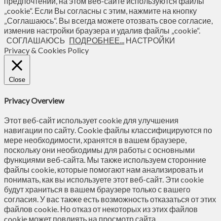
предпочтений, на этом веб-сайте используются файлы
„cookie“. Если Вы согласны с этим, нажмите на кнопку
„Соглашаюсь“. Вы всегда можете отозвать свое согласие,
изменив настройки браузера и удалив файлы „cookie“.
СОГЛАШАЮСЬ
ПОДРОБНЕЕ...
НАСТРОЙКИ
Privacy & Cookies Policy
Close
Privacy Overview
Этот веб-сайт использует cookie для улучшения
навигации по сайту. Сookie файлы классифицируются по
мере необходимости, хранятся в вашем браузере,
поскольку они необходимы для работы с основными
функциями веб-сайта. Мы также используем сторонние
файлы cookie, которые помогают нам анализировать и
понимать, как вы используете этот веб-сайт. Эти cookie
будут храниться в вашем браузере только с вашего
согласия. У вас также есть возможность отказаться от этих
файлов cookie. Но отказ от некоторых из этих файлов
cookie может повлиять на просмотр сайта.