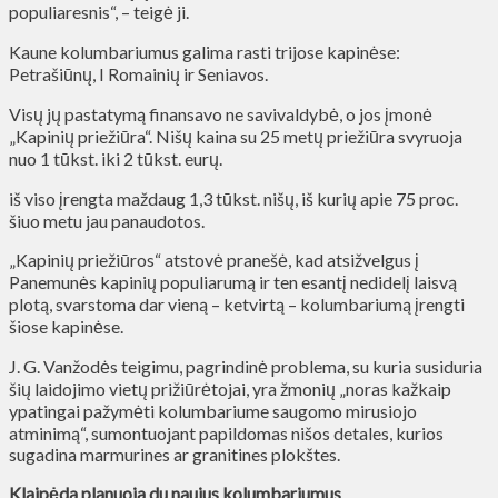
populiaresnis“, – teigė ji.
Kaune kolumbariumus galima rasti trijose kapinėse:
Petrašiūnų, I Romainių ir Seniavos.
Visų jų pastatymą finansavo ne savivaldybė, o jos įmonė
„Kapinių priežiūra“. Nišų kaina su 25 metų priežiūra svyruoja
nuo 1 tūkst. iki 2 tūkst. eurų.
iš viso įrengta maždaug 1,3 tūkst. nišų, iš kurių apie 75 proc.
šiuo metu jau panaudotos.
„Kapinių priežiūros“ atstovė pranešė, kad atsižvelgus į
Panemunės kapinių populiarumą ir ten esantį nedidelį laisvą
plotą, svarstoma dar vieną – ketvirtą – kolumbariumą įrengti
šiose kapinėse.
J. G. Vanžodės teigimu, pagrindinė problema, su kuria susiduria
šių laidojimo vietų prižiūrėtojai, yra žmonių „noras kažkaip
ypatingai pažymėti kolumbariume saugomo mirusiojo
atminimą“, sumontuojant papildomas nišos detales, kurios
sugadina marmurines ar granitines plokštes.
Klaipėda planuoja du naujus kolumbariumus