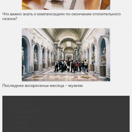
Что важно знать о компенсациях по окончании отопительного
сезона?
Последнее воскресенье месяца – музеям
О нас
Контакты
Объявления
Афиша
Архив
Правовая информация