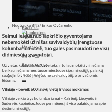
Духовное пространство
Спорт
Технологии
Энергетика
Nuotrauka BNS/ Erikas Ovčarenko
Вильнюс
Seimui leidus nuo lapkričio gyventojams
+
19°
C
nebemokėti už nišas savivaldybių įrengtuose
Макс.:
+
23°
kolumbariumuose, tuo galės pasinaudoti ne visų
didmiesčių gyventojai.
Мин.:
+
12°
Вс, 09.08.2026
Už vietas kolumbariumuose teks ir toliau mokėti vilniečiams
bei kauniečiams, nes tuose miestuose šios mirusiųjų palaikų
saugojimo vietos įrengtos ne savivaldybių, o privačiomis
lėšomis.
Vilniuje – beveik 600 laisvų vietų ir visos mokamos
Vilniuje veikia trys kolumbariumai – Kairėnų, Liepynės ir
Sudervės kapinėse. Juose per mėnesį iš viso palaidojama apie
dešimt mirusiųjų.