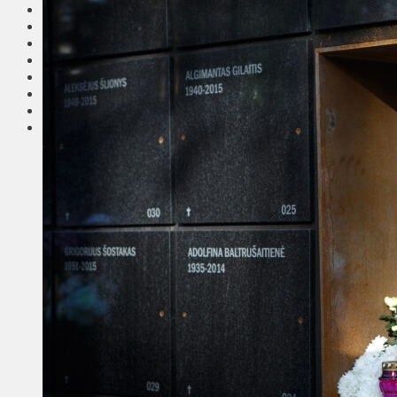
Соседи
Транспорт
Выбор читателей
Калейдоскоп
Армия
Сейм Литвы
Культура
Больше
Фоторепортаж
Туризм
ЛК рекомендует
Сеньорам
Образование
Здравоохранение
Экология
Происшествия
Приграничье
Деньги
Визиты
Выборы
Агроновости
Едим дома
Ищу семью