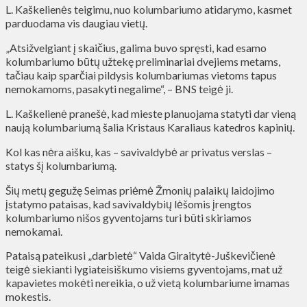
L. Kaškelienės teigimu, nuo kolumbariumo atidarymo, kasmet
parduodama vis daugiau vietų.
„Atsižvelgiant į skaičius, galima buvo spręsti, kad esamo
kolumbariumo būtų užtekę preliminariai dvejiems metams,
tačiau kaip sparčiai pildysis kolumbariumas vietoms tapus
nemokamoms, pasakyti negalime“, – BNS teigė ji.
L. Kaškelienė pranešė, kad mieste planuojama statyti dar vieną
naują kolumbariumą šalia Kristaus Karaliaus katedros kapinių.
Kol kas nėra aišku, kas – savivaldybė ar privatus verslas –
statys šį kolumbariumą.
Šių metų gegužę Seimas priėmė Žmonių palaikų laidojimo
įstatymo pataisas, kad savivaldybių lėšomis įrengtos
kolumbariumo nišos gyventojams turi būti skiriamos
nemokamai.
Pataisą pateikusi „darbietė“ Vaida Giraitytė-Juškevičienė
teigė siekianti lygiateisiškumo visiems gyventojams, mat už
kapavietes mokėti nereikia, o už vietą kolumbariume imamas
mokestis.