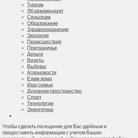
Туризм
ЛК рекомендует
Сеньорам
Образование
Здравоохранение
Экология
Происшествия
Приграничье
Деньги
Визиты
Выборы
Агроновости
Едим дома
Ищу семью
Духовное пространство
Спорт
Технологии
Энергетика
Чтобы сделать посещение для Вас удобным и
предоставить информацию с учетом Ваших