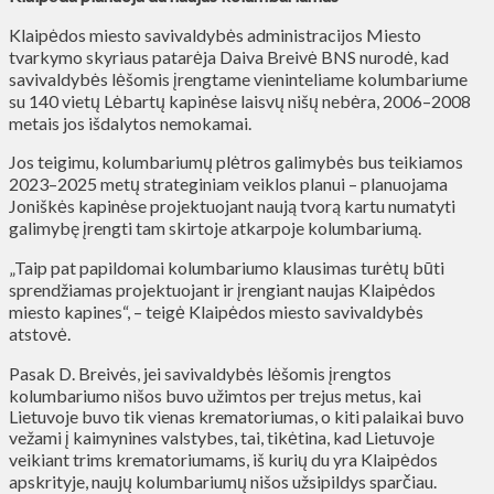
Klaipėdos miesto savivaldybės administracijos Miesto
tvarkymo skyriaus patarėja Daiva Breivė BNS nurodė, kad
savivaldybės lėšomis įrengtame vieninteliame kolumbariume
su 140 vietų Lėbartų kapinėse laisvų nišų nebėra, 2006–2008
metais jos išdalytos nemokamai.
Jos teigimu, kolumbariumų plėtros galimybės bus teikiamos
2023–2025 metų strateginiam veiklos planui – planuojama
Joniškės kapinėse projektuojant naują tvorą kartu numatyti
galimybę įrengti tam skirtoje atkarpoje kolumbariumą.
„Taip pat papildomai kolumbariumo klausimas turėtų būti
sprendžiamas projektuojant ir įrengiant naujas Klaipėdos
miesto kapines“, – teigė Klaipėdos miesto savivaldybės
atstovė.
Pasak D. Breivės, jei savivaldybės lėšomis įrengtos
kolumbariumo nišos buvo užimtos per trejus metus, kai
Lietuvoje buvo tik vienas krematoriumas, o kiti palaikai buvo
vežami į kaimynines valstybes, tai, tikėtina, kad Lietuvoje
veikiant trims krematoriumams, iš kurių du yra Klaipėdos
apskrityje, naujų kolumbariumų nišos užsipildys sparčiau.