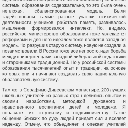
системы образования содержательно, то это была очень
неплохая, сбалансированная модель. Были
задействованы самые разные участки психической
деятельности учеников: работала память, развивалось
мышление, формировался интеллект. Но, видимо,
российское министерство образования тоже увлекается
реформами и для него идеалом тоже является западная
модель. Но, разрушив старую систему, новую не создали, а
позаимствовали. В России тоже все непросто, идет борьба
между приверженцами западной либеральной педагогики
и старонниками традиционной. Но у российской системы
образования тысячелетний опыт и традиции, на основе
которых они и начинают создавать свою национальную
образовательную систему.
Там же, в Серафимо-Дивеевском монастыре, 200 лучших
школьных учителей из разных стран делились опытом и
своими наработками, методикой духовного и
нравственного воспитания детей и молодежи. Я
поразился их энтузиазму и подвижничеству. Такое
общение близких по духу людей придает сил и вселяет
надежду. Отмечу, что объединяет и опекает учителей