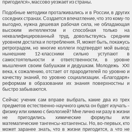
пригодился», массово уезжает из страны.
Подобные методики проталкивались и в России, в других
соседних странах. Создается впечатление, что это кому-то
выгодно, нужна дешевая рабочая сила, не обладающая
высоким интеллектом и способная только на
неквалифицированный труд, довольствуясь средним
уровнем достатка и потребления. Я, может быть, покажусь
ретроградом, но многие коллеги подтвердят мой вывод:
нынешние 12-классники сильно уступают в
самостоятельности и ответственности, в уровне
мышления своим бабушкам и дедушкам. Молодежь XXI
века, к сожалению, отстает от прародителей по уровню и
качеству знаний, по уровню социализации. «Благодаря»
реформам в образовании их знания поверхностны и
быстро забываются.
Сейчас ученик сам вправе выбрать, какие два из трех
предметов естественно-научного цикла он будет изучать –
физику или химию с биологией? Мне лично ни разу в жизни
не пригодились химические формулы или
математические тангенсы-котангенсы. Но, во-первых, кто
может заранее знать, что в жизни пригодится, а что не