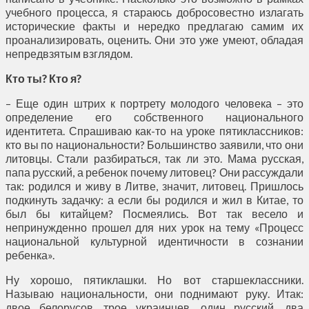
учебного процесса, я стараюсь добросовестно излагать
исторические факты и нередко предлагаю самим их
проанализировать, оценить. Они это уже умеют, обладая
непредвзятым взглядом.
Кто ты? Кто я?
– Еще один штрих к портрету молодого человека – это
определение его собственного национального
идентитета. Спрашиваю как-то на уроке пятиклассников:
кто вы по национальности? Большинство заявили, что они
литовцы. Стали разбираться, так ли это. Мама русская,
папа русский, а ребенок почему литовец? Они рассуждали
так: родился и живу в Литве, значит, литовец. Пришлось
подкинуть задачку: а если бы родился и жил в Китае, то
был бы китайцем? Посмеялись. Вот так весело и
непринужденно прошел для них урок на тему «Процесс
национальной культурной идентичности в сознании
ребенка».
Ну хорошо, пятиклашки. Но вот старшеклассники.
Называю национальности, они поднимают руку. Итак:
двое белорусов, трое украинцев, один русский, два