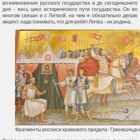
возникновения русского государства и до сегодняшнего
дня – весь цикл исторического пути государства. Он во
многом связан и с Литвой, на чем я обязательно делаю
акцент: надо понимать, что для ребят Литва – их родина.
Фрагменты росписи храмового придела : Грюнвальдс