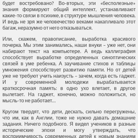
будет востребовано? Во-вторых, эти «бесполезные»
знания формируют общий интеллект, устанавливают
какие-то связи в психике, в структуре мышления человека.
И ведь не зря же человечество веками накапливало этот
багаж, неразумно от него отказываться.
Или, скажем, правописание, выработка красивого
почерка. Мы этим занимались, наши внуки – уже нет, они
набирают текст на компьютере. А ведь каллиграфия
способствует выработке определенных синоптических
связей в уме ребенка. А заучивание стихов и таблицы
умножения способствует развитию памяти. Но от детей
уже не требуют учить наизусть – зачем, когда есть гаджет.
И у современной молодежи вырабатывается
краткосрочная память: в одно ухо влетает, в другое
вылетает. На гаджет, конечно, можно положиться, но
мысль-то не работает…
Кругом твердят, что дети, дескать, сильно перегружены,
что им, как в Англии, тоже не нужно давать домашние
задания. Ничего подобного. Я видел учеников в разные
исторические эпохи и могу утверждать, что
восприимчивость современных детей к новым знаниям