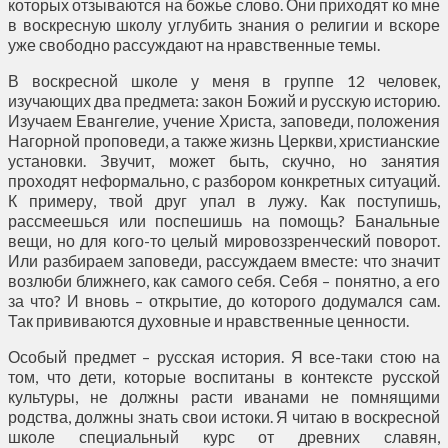
которых отзываются на божье слово. Они приходят ко мне
в воскресную школу углубить знания о религии и вскоре
уже свободно рассуждают на нравственные темы.
В воскресной школе у меня в группе 12 человек,
изучающих два предмета: закон Божий и русскую историю.
Изучаем Евангелие, учение Христа, заповеди, положения
Нагорной проповеди, а также жизнь Церкви, христианские
установки. Звучит, может быть, скучно, но занятия
проходят неформально, с разбором конкретных ситуаций.
К примеру, твой друг упал в лужу. Как поступишь,
рассмеешься или поспешишь на помощь? Банальные
вещи, но для кого-то целый мировоззренческий поворот.
Или разбираем заповеди, рассуждаем вместе: что значит
возлюби ближнего, как самого себя. Себя – понятно, а его
за что? И вновь – открытие, до которого додумался сам.
Так прививаются духовные и нравственные ценности.
Особый предмет – русская история. Я все-таки стою на
том, что дети, которые воспитаны в контексте русской
культуры, не должны расти иванами не помнящими
родства, должны знать свои истоки. Я читаю в воскресной
школе специальный курс от древних славян,