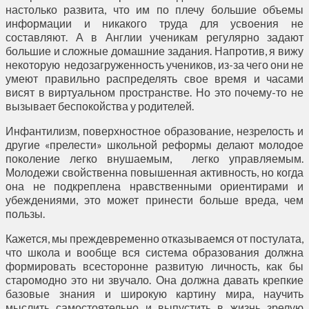
настолько развита, что им по плечу большие объемы
информации и никакого труда для усвоения не
составляют. А в Англии ученикам регулярно задают
большие и сложные домашние задания. Напротив, я вижу
некоторую недозагруженность учеников, из-за чего они не
умеют правильно распределять свое время и часами
висят в виртуальном пространстве. Но это почему-то не
вызывает беспокойства у родителей.
Инфантилизм, поверхностное образование, незрелость и
другие «прелести» школьной реформы делают молодое
поколение легко внушаемым, легко управляемым.
Молодежи свойственна повышенная активность, но когда
она не подкреплена нравственными ориентирами и
убеждениями, это может принести больше вреда, чем
пользы.
Кажется, мы преждевременно отказываемся от постулата,
что школа и вообще вся система образования должна
формировать всесторонне развитую личность, как бы
старомодно это ни звучало. Она должна давать крепкие
базовые знания и широкую картину мира, научить
мыслить самостоятельно и выпустить в жизнь зрелую