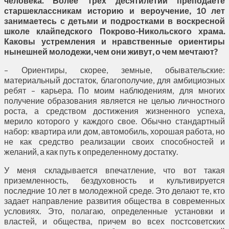
человека. Более трех десятилетий преподаете
старшеклассникам историю и вероучение, 10 лет
занимаетесь с детьми и подростками в воскресной
школе клайпедского Покрово-Никольского храма.
Каковы устремления и нравственные ориентиры
нынешней молодежи, чем они живут, о чем мечтают?
– Ориентиры, скорее, земные, обывательские:
материальный достаток, благополучие, для амбициозных
ребят – карьера. По моим наблюдениям, для многих
получение образования является не целью личностного
роста, а средством достижения жизненного успеха,
мерило которого у каждого свое. Обычно стандартный
набор: квартира или дом, автомобиль, хорошая работа, но
не как средство реализации своих способностей и
желаний, а как путь к определенному достатку.
У меня складывается впечатление, что вот такая
приземленность, бездуховность и культивируется
последние 10 лет в молодежной среде. Это делают те, кто
задает направление развития общества в современных
условиях. Это, полагаю, определенные установки и
властей, и общества, причем во всех постсоветских