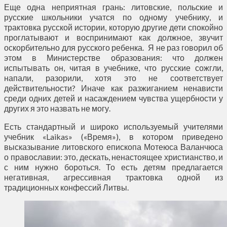
Еще одна неприятная грань: литовские, польские и
русские школьники учатся по одному учебнику, и
трактовка русской истории, которую другие дети спокойно
проглатывают и воспринимают как должное, звучит
оскорбительно для русского ребенка. Я не раз говорил об
этом в Министерстве образования: что должен
испытывать он, читая в учебнике, что русские сожгли,
напали, разорили, хотя это не соответствует
действительности? Иначе как разжиганием ненависти
среди одних детей и насаждением чувства ущербности у
других я это назвать не могу.
Есть стандартный и широко используемый учителями
учебник «Laikas» («Время»), в котором приведено
высказывание литовского епископа Мотеюса Валанчюса
о православии: это, дескать, ненастоящее христианство, и
с ним нужно бороться. То есть детям предлагается
негативная, агрессивная трактовка одной из
традиционных конфессий Литвы.