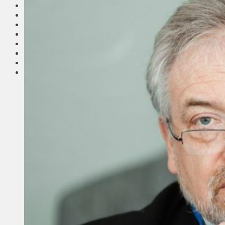
Соседи
Транспорт
Выбор читателей
Калейдоскоп
Армия
Сейм Литвы
Культура
Больше
Фоторепортаж
Туризм
ЛК рекомендует
Сеньорам
Образование
Здравоохранение
Экология
Происшествия
Приграничье
Деньги
Визиты
Выборы
Агроновости
Едим дома
Ищу семью