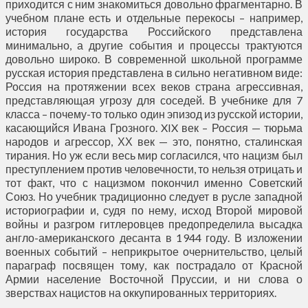
приходится с ним знакомиться довольно фрагментарно. В
учебном плане есть и отдельные перекосы – например,
история государства Российского представлена
минимально, а другие события и процессы трактуются
довольно широко. В современной школьной программе
русская история представлена в сильно негативном виде:
Россия на протяжении всех веков страна агрессивная,
представляющая угрозу для соседей. В учебнике для 7
класса – почему-то только один эпизод из русской истории,
касающийся Ивана Грозного. XIX век – Россия — тюрьма
народов и агрессор, ХХ век — это, понятно, сталинская
тирания. Но уж если весь мир согласился, что нацизм был
преступлением против человечности, то нельзя отрицать и
тот факт, что с нацизмом покончил именно Советский
Союз. Но учебник традиционно следует в русле западной
историографии и, судя по нему, исход Второй мировой
войны и разгром гитлеровцев предопределила высадка
англо-американского десанта в 1944 году. В изложении
военных событий – неприкрытое очернительство, целый
параграф посвящен тому, как пострадало от Красной
Армии население Восточной Пруссии, и ни слова о
зверствах нацистов на оккупированных территориях.