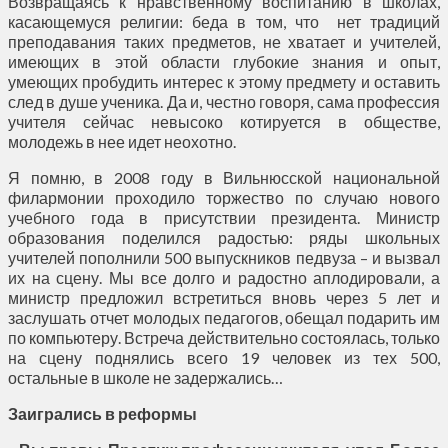
Возвращаясь к нравственному воспитанию в школах,
касающемуся религии: беда в том, что нет традиций
преподавания таких предметов, не хватает и учителей,
имеющих в этой области глубокие знания и опыт,
умеющих пробудить интерес к этому предмету и оставить
след в душе ученика. Да и, честно говоря, сама профессия
учителя сейчас невысоко котируется в обществе,
молодежь в нее идет неохотно.
Я помню, в 2008 году в Вильнюсской национальной
филармонии проходило торжество по случаю нового
учебного года в присутствии президента. Министр
образования поделился радостью: ряды школьных
учителей пополнили 500 выпускников педвуза – и вызвал
их на сцену. Мы все долго и радостно аплодировали, а
министр предложил встретиться вновь через 5 лет и
заслушать отчет молодых педагогов, обещал подарить им
по компьютеру. Встреча действительно состоялась, только
на сцену поднялись всего 19 человек из тех 500,
остальные в школе не задержались…
Заигрались в реформы