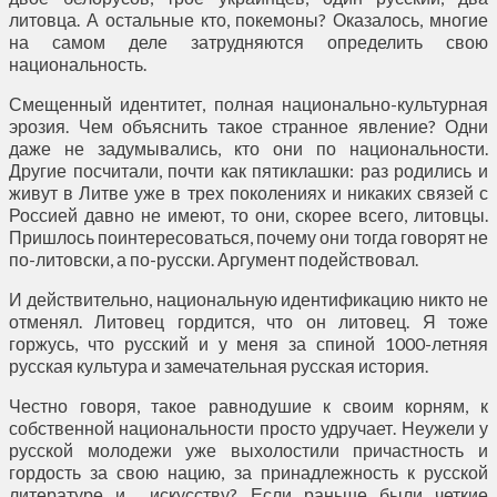
литовца. А остальные кто, покемоны? Оказалось, многие
на самом деле затрудняются определить свою
национальность.
Смещенный идентитет, полная национально-культурная
эрозия. Чем объяснить такое странное явление? Одни
даже не задумывались, кто они по национальности.
Другие посчитали, почти как пятиклашки: раз родились и
живут в Литве уже в трех поколениях и никаких связей с
Россией давно не имеют, то они, скорее всего, литовцы.
Пришлось поинтересоваться, почему они тогда говорят не
по-литовски, а по-русски. Аргумент подействовал.
И действительно, национальную идентификацию никто не
отменял. Литовец гордится, что он литовец. Я тоже
горжусь, что русский и у меня за спиной 1000-летняя
русская культура и замечательная русская история.
Честно говоря, такое равнодушие к своим корням, к
собственной национальности просто удручает. Неужели у
русской молодежи уже выхолостили причастность и
гордость за свою нацию, за принадлежность к русской
литературе и искусству? Если раньше были четкие