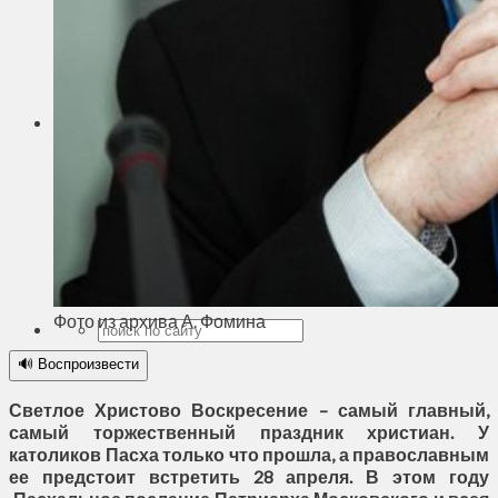
Духовное пространство
Спорт
Технологии
Энергетика
Вильнюс
+
22°
C
Макс.:
+
25°
Мин.:
+
12°
Вс, 09.08.2026
Фото из архива А. Фомина
🔊 Воспроизвести
Светлое Христово Воскресение – самый главный,
самый торжественный праздник христиан. У
католиков Пасха только что прошла, а православным
ее предстоит встретить 28 апреля. В этом году