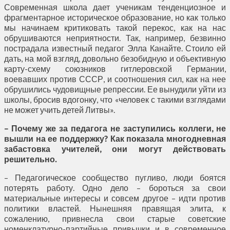
Современная школа дает ученикам тенденциозное и
фрагментарное историческое образование, но как только
мы начинаем критиковать такой перекос, как на нас
обрушиваются неприятности. Так, например, безвинно
пострадала известный педагог Элла Канайте. Стоило ей
дать, на мой взгляд, довольно безобидную и объективную
карту-схему союзников гитлеровской Германии,
воевавших против СССР, и соотношения сил, как на нее
обрушились чудовищные репрессии. Ее вынудили уйти из
школы, бросив вдогонку, что «человек с такими взглядами
не может учить детей Литвы».
– Почему же за педагога не заступились коллеги, не
вышли на ее поддержку? Как показала многодневная
забастовка учителей, они могут действовать
решительно.
– Педагогическое сообщество пугливо, люди боятся
потерять работу. Одно дело – бороться за свои
материальные интересы и совсем другое – идти против
политики властей. Нынешняя правящая элита, к
сожалению, привнесла свои старые советские
номенклатурно-партийные привычки и в современное