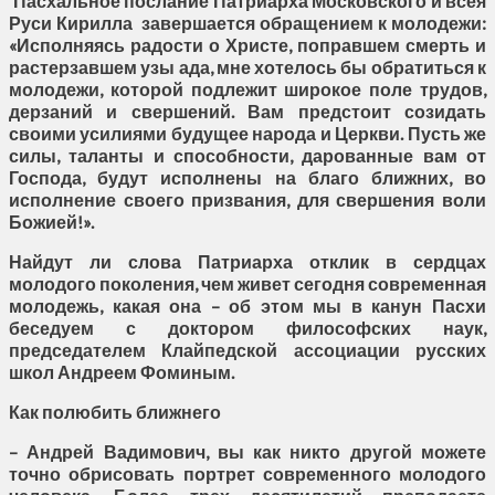
Пасхальное послание Патриарха Московского и всея
Руси Кирилла завершается обращением к молодежи:
«Исполняясь радости о Христе, поправшем смерть и
растерзавшем узы ада, мне хотелось бы обратиться к
молодежи, которой подлежит широкое поле трудов,
дерзаний и свершений. Вам предстоит созидать
своими усилиями будущее народа и Церкви. Пусть же
силы, таланты и способности, дарованные вам от
Господа, будут исполнены на благо ближних, во
исполнение своего призвания, для свершения воли
Божией!».
Найдут ли слова Патриарха отклик в сердцах
молодого поколения, чем живет сегодня современная
молодежь, какая она – об этом мы в канун Пасхи
беседуем с доктором философских наук,
председателем Клайпедской ассоциации русских
школ Андреем Фоминым.
Как полюбить ближнего
– Андрей Вадимович, вы как никто другой можете
точно обрисовать портрет современного молодого