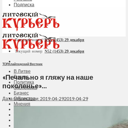
Подписка
Текущий номер:
N52 (1453) 29 декабря
Текущий номер:
N52 (1453) 29 декабря
TOP
,
Клайпедский Вестник
В Литве
«Печально я гляжу на наше
В мире
Политика
поколенье»…
Экономика
Бизнес
Общество
Дата публикации: 2019-04-29
2019-04-29
Мнения
Вильнюс
Клайпеда
Висагинас
Регионы