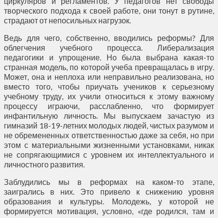
циркуляров и регламентов. У педагогов нет свободы
творческого подхода к своей работе, они тонут в рутине,
страдают от непосильных нагрузок.
Ведь для чего, собственно, вводились реформы? Для
облегчения учебного процесса. Либерализация
педагогики и упрощение. Но была выбрана какая-то
странная модель, по которой учеба превращалась в игру.
Может, она и неплоха или неправильно реализована, но
вместо того, чтобы приучать учеников к серьезному
учебному труду, их учили относиться к этому важному
процессу играючи, расслабленно, что формирует
инфантильную личность. Мы выпускаем зачастую из
гимназий 18-19-летних молодых людей, чистых разумом и
не обремененных ответственностью даже за себя, но при
этом с материальными жизненными установками, никак
не сопрягающимися с уровнем их интеллектуального и
личностного развития.
Заблудились мы в реформах на каком-то этапе,
заигрались в них. Это привело к снижению уровня
образования и культуры. Молодежь, у которой не
формируется мотивация, условно, «где родился, там и