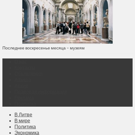
Последнее воскресенье месяца – музеям
О нас
Контакты
Объявления
Афиша
Архив
Правовая информация
Реклама
Подписка
В Литве
В мире
Политика
Экономика