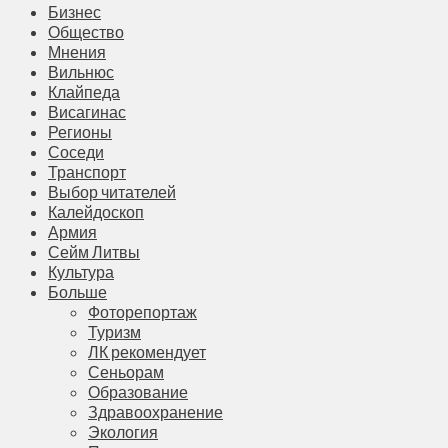
Бизнес
Общество
Мнения
Вильнюс
Клайпеда
Висагинас
Регионы
Соседи
Транспорт
Выбор читателей
Калейдоскоп
Армия
Сейм Литвы
Культура
Больше
Фоторепортаж
Туризм
ЛК рекомендует
Сеньорам
Образование
Здравоохранение
Экология