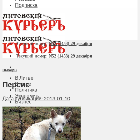
Подписка
Текущий номер:
N52 (1453) 29 декабря
Текущий номер:
N52 (1453) 29 декабря
Выборы
В Литве
Персис
В мире
Политика
Экономика
Дата публикации: 2013-01-10
Бизнес
Общество
Мнения
Вильнюс
Клайпеда
Висагинас
Регионы