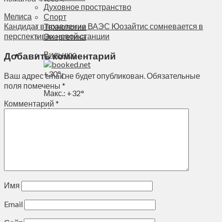
Духовное пространство
Мелиса
Спорт
Кандидат в правление ВАЭС Юозайтис сомневается в
Технологии
перспективах новой станции
Энергетика
Вильнюс
Добавить комментарий
+
30°
Ваш адрес email не будет опубликован.
Обязательные
C
поля помечены
*
Макс.:
+
32°
Комментарий
*
Мин.:
+
20°
Чт, 06.08.2026
Имя
Email