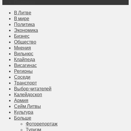
Подписка
В Литве
В мире
Политика
Экономика
Бизнес
Общество
Мнения
Вильнюс
Клайпеда
Висагинас
Регионы
Соседи
Транспорт
Выбор читателей
Калейдоскоп
Армия
Сейм Литвы
Культура
Больше
Фоторепортаж
Туризм