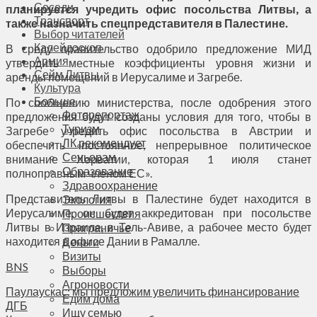
Соседи
планируется учредить офис посольства Литвы, а
Транспорт
также назначить спецпредставителя в Палестине.
Выбор читателей
Калейдоскоп
В среду правительство одобрило предложение МИД
Армия
утвердить местные коэффициенты уровня жизни и
Сейм Литвы
аренды помещений в Иерусалиме и Загребе.
Культура
Больше
По сообщению министерства, после одобрения этого
Фоторепортаж
предложения будут созданы условия для того, чтобы в
Туризм
Загребе учредить офис посольства в Австрии и
ЛК рекомендует
обеспечить «постоянное, непрерывное политическое
Сеньорам
внимание Хорватии, которая 1 июля станет
Образование
полноправным членом ЕС».
Здравоохранение
Представитель Литвы в Палестине будет находится в
Экология
Иерусалиме, он будет аккредитован при посольстве
Происшествия
Литвы в Израиле, в Тель-Авиве, а рабочее место будет
Приграничье
находится в офисе Дании в Рамалле.
Деньги
Визиты
BNS
Выборы
Агроновости
Паулаускас: мы предложим увеличить финансирование
Едим дома
ДГБ
Ищу семью