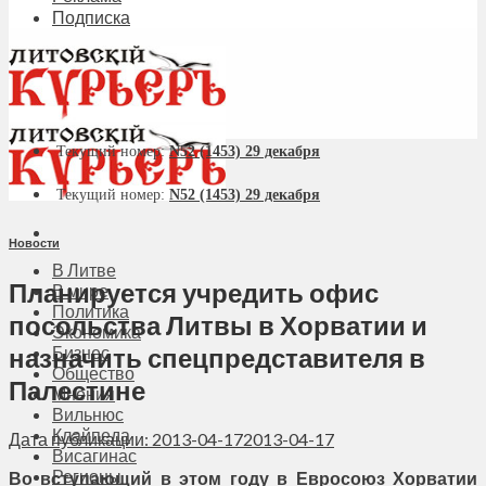
Подписка
Текущий номер:
N52 (1453) 29 декабря
Текущий номер:
N52 (1453) 29 декабря
Новости
В Литве
Планируется учредить офис
В мире
Политика
посольства Литвы в Хорватии и
Экономика
назначить спецпредставителя в
Бизнес
Общество
Палестине
Мнения
Вильнюс
Клайпеда
Дата публикации: 2013-04-17
2013-04-17
Висагинас
Регионы
Во вступающий в этом году в Евросоюз Хорватии