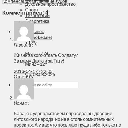
Компенсация за лечение зубов
Духовное пространство
Спорт
Комментариев: 4
Технологии
Энергетика
Вильнюс
+
17°
C
Гаврила
:
Макс.:
+
19°
Жизнь за кого отдать Солдату?
За маму Далю и за Тату!
Мин.:
+
12°
2013-04-17 / 22:05
Сб, 08.08.2026
Ответить
Йонас
:
Бава, я с удовольствием оправдал бы доверие
литовского народа, но не в столь сомнительных
проектах. А у вас что посылают куда либо только по