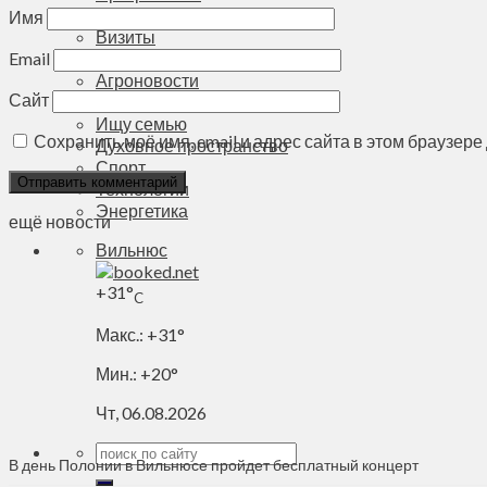
Деньги
Имя
Визиты
Выборы
Email
Агроновости
Сайт
Едим дома
Ищу семью
Сохранить моё имя, email и адрес сайта в этом браузе
Духовное пространство
Спорт
Технологии
Энергетика
ещё новости
Вильнюс
+
31°
C
Макс.:
+
31°
Мин.:
+
20°
Чт, 06.08.2026
В день Полонии в Вильнюсе пройдет бесплатный концерт