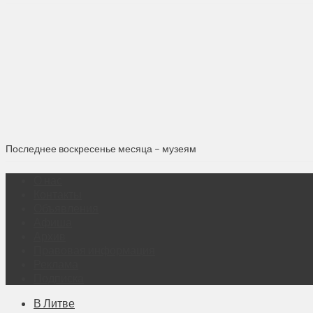
Последнее воскресенье месяца – музеям
О нас
Контакты
Объявления
Афиша
Архив
Правовая информация
Реклама
Подписка
В Литве