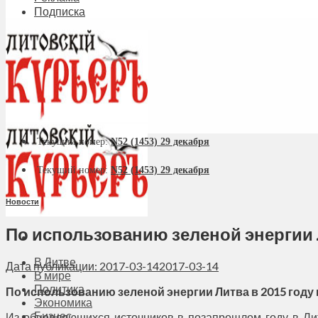
Подписка
Текущий номер:
N52 (1453) 29 декабря
Текущий номер:
N52 (1453) 29 декабря
Новости
По использованию зеленой энергии
В Литве
Дата публикации: 2017-03-14
2017-03-14
В мире
Политика
По использованию зеленой энергии Литва в 2015 году
Экономика
Бизнес
Из обновляющихся источников в позапрошлом году в Лит