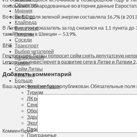
Общество
показывают обнародованные во вторник данные Евростат
Мнения
Вильнюс
Во всем ЕС доля зеленой энергии составляла 16,7% (в 2013 
Клайпеда
В Латвии этот показатель за год снизился на 1,1 пункта д
Висагинас
такой энергии в Швеции — 53,9%.
Регионы
Соседи
BNS
Транспорт
Выбор читателей
Генпрокурор Литвы попросит сейм снять депутатскую непр
Калейдоскоп
Lemon Gym инвестирует в развитие сети в Литве и Латвии 2,
Армия
Сейм Литвы
Добавить комментарий
Культура
Больше
Фоторепортаж
Ваш адрес email не будет опубликован.
Обязательные поля
Туризм
ЛК рекомендует
Сеньорам
Образование
Здравоохранение
Экология
Происшествия
Комментарий
*
Приграничье