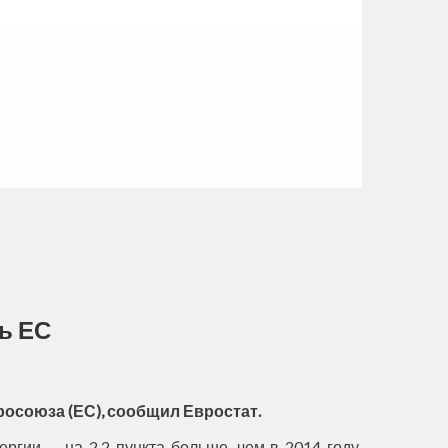
ь ЕС
росоюза (ЕС), сообщил Евростат.
гии — на 2,2 пункта больше, чем в 2014 году,