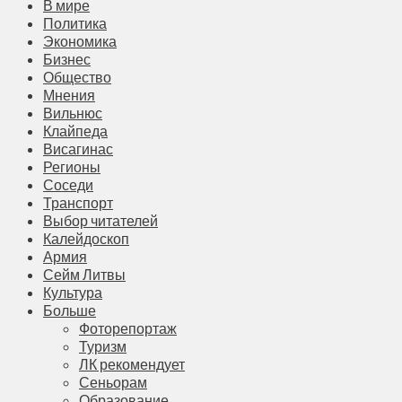
В мире
Политика
Экономика
Бизнес
Общество
Мнения
Вильнюс
Клайпеда
Висагинас
Регионы
Соседи
Транспорт
Выбор читателей
Калейдоскоп
Армия
Сейм Литвы
Культура
Больше
Фоторепортаж
Туризм
ЛК рекомендует
Сеньорам
Образование