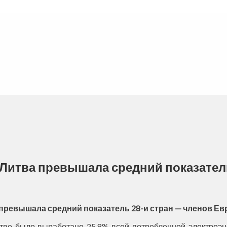
 Литва превышала средний показател
 превышала средний показатель 28-и стран — членов Ев
ве было выработано 25,8% всей потребленной электроэнер