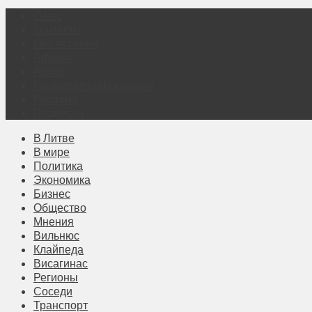
О нас
Контакты
Объявления
Афиша
Архив
Правовая информация
Реклама
Подписка
В Литве
В мире
Политика
Экономика
Бизнес
Общество
Мнения
Вильнюс
Клайпеда
Висагинас
Регионы
Соседи
Транспорт