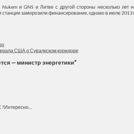
 Nukem и GNS и Литве с другой стороны несколько лет н
я станции заморозили финансирование, однако в июле 2013 
ро
нерала США о Сувалкском коридоре
тся — министр энергетики
”
ЭС ?Интересно…