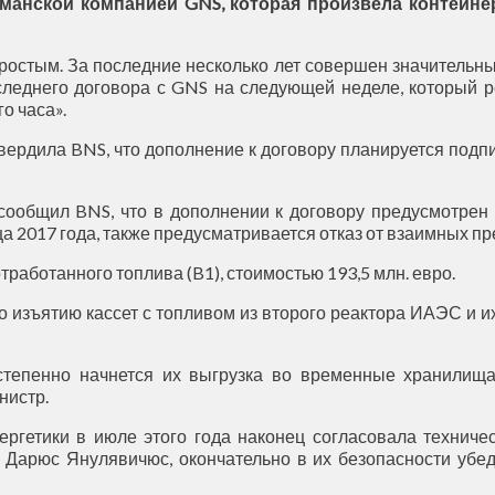
рманской компанией GNS, которая произвела контейне
ростым. За последние несколько лет совершен значительны
следнего договора с GNS на следующей неделе, который 
о часа».
рдила BNS, что дополнение к договору планируется подпи
сообщил BNS, что в дополнении к договору предусмотрен
 2017 года, также предусматривается отказ от взаимных пре
работанного топлива (B1), стоимостью 193,5 млн. евро.
о изъятию кассет с топливом из второго реактора ИАЭС и 
степенно начнется их выгрузка во временные хранилища
нистр.
ергетики в июле этого года наконец согласовала техниче
 Дарюс Янулявичюс, окончательно в их безопасности убедя