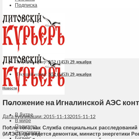
Подписка
Текущий номер:
N52 (1453) 29 декабря
Текущий номер:
N52 (1453) 29 декабря
Новости
Положение на Игналинской АЭС конт
В Литве
Дата публикации: 2015-11-13
2015-11-12
В мире
Политика
После того, как Служба специальных расследований
Экономика
(ИАЭС), где ведется демонтаж, министр энергетики Ро
Бизнес