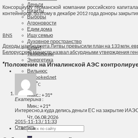
Деньги
Консорциуму германской компании российского капитала
Визиты
контейнеров, поэтому в декабре 2012 года доноры закрыти
Выборы
Агроновости
Едим дома
BNS
Ищу семью
Духовное пространство
Доходы нацбюджета Литвы превысили план на 133 млн. ев
Спорт
Белорусский министр назвал абсурдными утверждения ге
Технологии
Энергетика
“
Положение на Игналинской АЭС контролируе
Вильнюс
+
31°
C
Макс.:
+
31°
Екатерина
:
Мин.:
+
21°
Интересно,а куда делись деньги ЕС на закрытие ИА
Чт, 06.08.2026
2015-11-13 / 11:33
Ответить