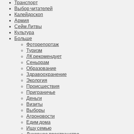
Транспорт
Выбор читателей
Калейдоскоп
Армия
Сейм Литвы
Культура
Больше
Фоторепортаж
Туризм
ЛК рекомендует
Сеньорам
Образование
Здравоохранение
Экология
Происшествия
Приграничье
Деньги
Визиты
Выборы
Агроновости
Едим дома
Ищу семью
Духовное пространство