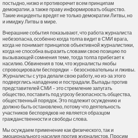
постыдно, низко и противоречит всем принципам
демократии, а также праву информировать общество.
Такие инциденты вредят не только демократии Литвы, но
и имиджу Литвы в мире.
Вчерашние события показывают, что работа журналиста
небезопасна, особенно когда толпа видит в СМИ врага,
когда не понимает принципов объективной журналистики,
когда не способна выразить словами свою позицию по
вызывающей сомнения теме, тогда толпа прибегает к
насилию. Обвинения в том, что журналисты якобы
спровоцировали беспорядки – безосновательны и лживы.
Журналисты с утра делали свою работу, но из-за этого
подверглись нападению и пострадали. Выпады против
представителей СМИ – это стремление запугать
общество, поставить под угрозу безопасность общества,
общественный порядок. Это подлежит осуждению и
должно быть остановлено, потому что деятельность
участников беспорядков не является образцом
гражданственности и свободы слова.
Мы осуждаем применение как физического, так и
эмоционального насилия против журналистов. Просим