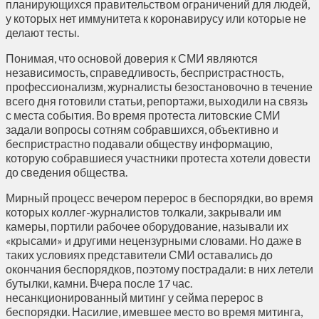
планирующихся правительством ограничений для людей,
у которых нет иммунитета к коронавирусу или которые не
делают тесты.
Понимая, что основой доверия к СМИ являются
независимость, справедливость, беспристрастность,
профессионализм, журналисты безостановочно в течение
всего дня готовили статьи, репортажи, выходили на связь
с места события. Во время протеста литовские СМИ
задали вопросы сотням собравшихся, объективно и
беспристрастно подавали обществу информацию,
которую собравшиеся участники протеста хотели довести
до сведения общества.
Мирный процесс вечером перерос в беспорядки, во время
которых коллег-журналистов толкали, закрывали им
камеры, портили рабочее оборудование, называли их
«крысами» и другими нецензурными словами. Но даже в
таких условиях представители СМИ оставались до
окончания беспорядков, поэтому пострадали: в них летели
бутылки, камни. Вчера после 17 час.
несанкционированный митинг у сейма перерос в
беспорядки. Насилие, имевшее место во время митинга,