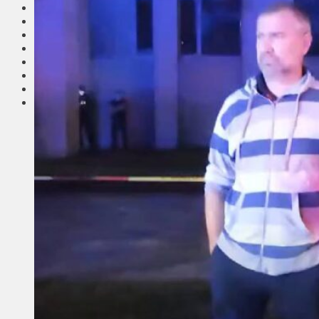
Соседи
Транспорт
Выбор читателей
Калейдоскоп
Армия
Сейм Литвы
Культура
Больше
Фоторепортаж
Туризм
ЛК рекомендует
Сеньорам
Образование
Здравоохранение
Экология
Происшествия
Приграничье
Деньги
Визиты
Выборы
Агроновости
Едим дома
Ищу семью