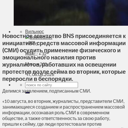
Духовное пространство
Спорт
Технологии
Энергетика
Вильнюс
Новостное агентство BNS присоединяется к
инициативе средств массовой информации
+
30°
C
(СМИ) осудить применение физического и
Макс.:
+
32°
эмоционального насилия против
журналистов, работавших на освещении
Мин.:
+
20°
протестов возле сейма во вторник, которые
Чт, 06.08.2026
переросли в беспорядки.
Делимся заявлением, подписанным СМИ.
«10 августа, во вторник, журналисты, представители СМИ,
занимающиеся созданием и распространением массовой
информации, осознавая роль СМИ в современном
обществе, а также ответственность за свою работу,
пришли к сейму, где люди протестовали против