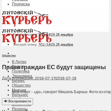
Подписка
Текущий номер:
N52 (1453) 29 декабря
Текущий номер:
N52 (1453) 29 декабря
Общество
В Литве
Права граждан ЕС будут защищены
В мире
Политика
Экономика
Дата публикации: 2018-07-19
2018-07-18
Бизнес
Общество
Мнения
Мой ответ – «да», говорит Мишель Барнье. Фото из о
Вильнюс
Клайпеда
🔊 Воспроизвести
Висагинас
Регионы