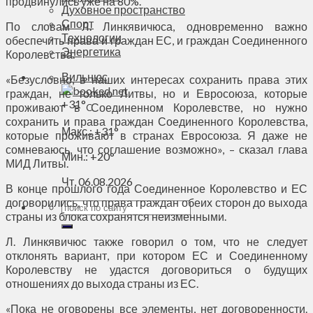
продвинулись уже на 80%.
Духовное пространство
Спорт
По словам Л. Линкявичюса, одновременно важно
Технологии
обеспечить права и граждан ЕС, и граждан Соединенного
Энергетика
Королевства.
Вильнюс
«Безусловно, в наших интересах сохранить права этих
граждан, не только Литвы, но и Евросоюза, которые
+
31°
проживают в Соединенном Королевстве, но нужно
C
сохранить и права граждан Соединенного Королевства,
Макс.:
+
31°
которые проживают в странах Евросоюза. Я даже не
сомневаюсь, что соглашение возможно», – сказал глава
Мин.:
+
20°
МИД Литвы.
Чт, 06.08.2026
В конце прошлого года Соединенное Королевство и ЕС
договорились, что права граждан обеих сторон до выхода
страны из блока сохранятся неизменными.
Л. Линкявичюс также говорил о том, что не следует
отклонять вариант, при котором ЕС и Соединенному
Королевству не удастся договориться о будущих
отношениях до выхода страны из ЕС.
«Пока не оговорены все элементы, нет договоренности.