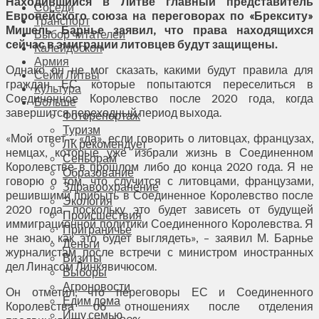
Находившийся в Литве главный представитель
Соседи
Европейского союза на переговорах по «Брекситу»
Транспорт
Мишель Барнье заявил, что права находящихся
Выбор читателей
сейчас в эмиграции литовцев будут защищены.
Калейдоскоп
Армия
Однако он не мог сказать, какими будут правила для
Сейм Литвы
граждан ЕС, которые попытаются переселиться в
Культура
Соединенное Королевство после 2020 года, когда
Больше
завершится переходный период выхода.
Фоторепортаж
Туризм
«Мой ответ – «да», если говорить о литовцах, французах,
ЛК рекомендует
немцах, которые уже избрали жизнь в Соединенном
Сеньорам
Королевстве в прошлом либо до конца 2020 года. Я не
Образование
говорю о том, что случится с литовцами, французами,
Здравоохранение
решившими прибыть в Соединенное Королевство после
Экология
2020 года, поскольку это будет зависеть от будущей
Происшествия
иммиграционной политики Соединенного Королевства. Я
Приграничье
не знаю, как это будет выглядеть», – заявил М. Барнье
Деньги
журналистам после встречи с министром иностранных
Визиты
дел Линасом Линкявичюсом.
Выборы
Агроновости
Он отметил, что переговоры ЕС и Соединенного
Едим дома
Королевства об отношениях после отделения
Ищу семью