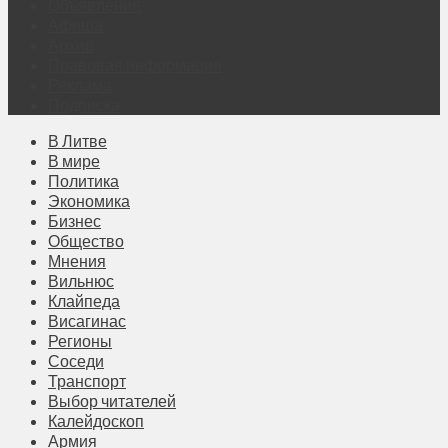
Объявления
Афиша
Архив
Правовая информация
Реклама
Подписка
В Литве
В мире
Политика
Экономика
Бизнес
Общество
Мнения
Вильнюс
Клайпеда
Висагинас
Регионы
Соседи
Транспорт
Выбор читателей
Калейдоскоп
Армия