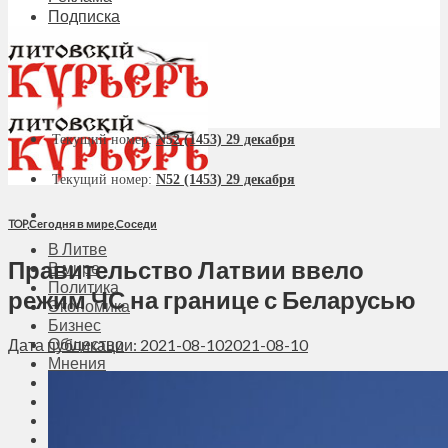
Подписка
Текущий номер:
N52 (1453) 29 декабря
Текущий номер:
N52 (1453) 29 декабря
TOP
,
Сегодня в мире
,
Соседи
В Литве
Правительство Латвии ввело
В мире
Политика
режим ЧС на границе с Беларусью
Экономика
Бизнес
Общество
Дата публикации: 2021-08-10
2021-08-10
Мнения
Вильнюс
Клайпеда
Висагинас
Регионы