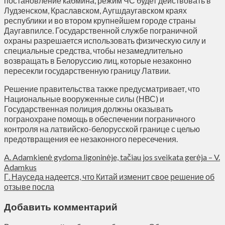
постановление кабмина, режим ЧС будет действовать в
Лудзенском, Краславском, Аугшдаугавском краях
республики и во втором крупнейшем городе страны
Даугавпилсе. Государственной службе пограничной
охраны разрешается использовать физическую силу и
специальные средства, чтобы незамедлительно
возвращать в Белоруссию лиц, которые незаконно
пересекли государственную границу Латвии.
Решение правительства также предусматривает, что
Национальные вооруженные силы (НВС) и
Государственная полиция должны оказывать
погранохране помощь в обеспечении пограничного
контроля на латвийско-белорусской границе с целью
предотвращения ее незаконного пересечения.
A. Adamkienė gydoma ligoninėje, tačiau jos sveikata gerėja – V.
Adamkus
Г. Науседа надеется, что Китай изменит свое решение об
отзыве посла
Добавить комментарий