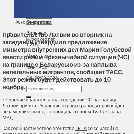
Духовное пространство
Спорт
Технологии
Фото pexels.com
Энергетика
Вильнюс
Правительство Латвии во вторник на
заседании утвердило предложение
+
21°
C
министра внутренних дел Марии Голубевой
ввести режим чрезвычайной ситуации (ЧС)
Макс.:
+
21°
на границе с Беларусью из-за наплыва
Мин.:
+
12°
нелегальных мигрантов, сообщает ТАСС.
Сб, 08.08.2026
Этот режим будет действовать до 10
ноября.
«Решение правительства о введении ЧС на границе
Латвии принято. Усиление охраны границы произойдет
незамедлительно», — сообщила в своем
Twitter
глава
МВД.
Как сообщает местное агентство
LETA
со ссылкой на