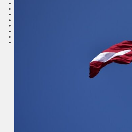
Соседи
Транспорт
Выбор читателей
Калейдоскоп
Армия
Сейм Литвы
Культура
Больше
Фоторепортаж
Туризм
ЛК рекомендует
Сеньорам
Образование
Здравоохранение
Экология
Происшествия
Приграничье
Деньги
Визиты
Выборы
Агроновости
Едим дома
Ищу семью