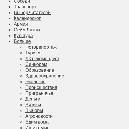
Соседи
Транспорт
Выбор читателей
Калейдоскоп
Армия
Сейм Литвы
Культура
Больше
Фоторепортаж
Туризм
ЛК рекомендует
Сеньорам
Образование
Здравоохранение
Экология
Происшествия
Приграничье
Деньги
Визиты
Выборы
Агроновости
Едим дома
Ищу семью