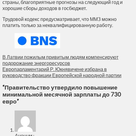
страны, благоприятные прогнозы на следующий год и
хорошие сборы доходов в госбюджет.
Трудовой кодекс предусматривает, что ММЗ можно
платить только за неквалифицированную работу.
В Латвии пожилым привитым людям компенсируют
подорожание энергоресурсов
Европарламентарий Р. Юкнявичене избрана в
руководство фракции Европейской народной партии
“
Правительство утвердило повышение
минимальной месячной зарплаты до 730
евро
”
Аноним
: