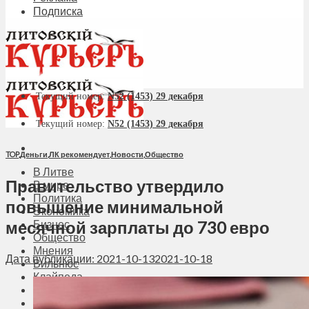
Подписка
Текущий номер:
N52 (1453) 29 декабря
Текущий номер:
N52 (1453) 29 декабря
TOP
,
Деньги
,
ЛК рекомендует
,
Новости
,
Общество
В Литве
Правительство утвердило
В мире
Политика
повышение минимальной
Экономика
месячной зарплаты до 730 евро
Бизнес
Общество
Мнения
Дата публикации: 2021-10-13
2021-10-18
Вильнюс
Клайпеда
Висагинас
Регионы