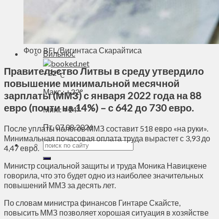
Духовное пространство
Спорт
Технологии
Энергетика
Фото BFL/Вигинтаса Скарайтиса
Вильнюс
Правительство Литвы в среду утвердило
+
22°
C
повышение минимальной месячной
Макс.:
+
22°
зарплаты (ММЗ) с января 2022 года на 88
евро (почти на 14%) – с 642 до 730 евро.
Мин.:
+
14°
Пт, 07.08.2026
После уплаты налогов ММЗ составит 518 евро «на руки».
Минимальная почасовая оплата труда вырастет с 3,93 до
4,47 евро.
Министр социальной защиты и труда Моника Навицкене
говорила, что это будет одно из наиболее значительных
повышений ММЗ за десять лет.
По словам министра финансов Гинтаре Скайсте,
повысить ММЗ позволяет хорошая ситуация в хозяйстве