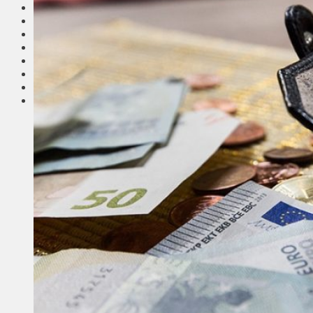
Соседи
Транспорт
Выбор читателей
Калейдоскоп
Армия
Сейм Литвы
Культура
Больше
Фоторепортаж
Туризм
ЛК рекомендует
Сеньорам
Образование
Здравоохранение
Экология
Происшествия
Приграничье
Деньги
Визиты
Выборы
Агроновости
Едим дома
Ищу семью