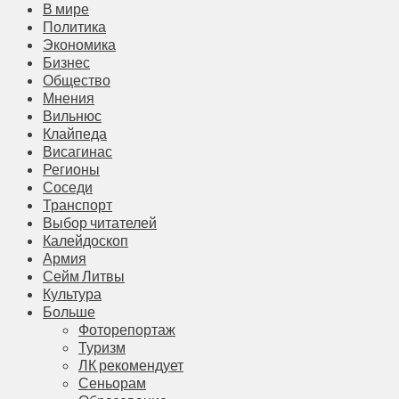
В мире
Политика
Экономика
Бизнес
Общество
Мнения
Вильнюс
Клайпеда
Висагинас
Регионы
Соседи
Транспорт
Выбор читателей
Калейдоскоп
Армия
Сейм Литвы
Культура
Больше
Фоторепортаж
Туризм
ЛК рекомендует
Сеньорам