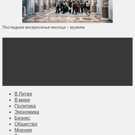
Последнее воскресенье месяца – музеям
О нас
Контакты
Объявления
Афиша
Архив
Правовая информация
Реклама
Подписка
В Литве
В мире
Политика
Экономика
Бизнес
Общество
Мнения