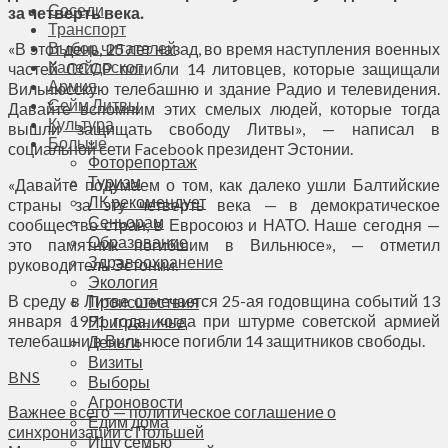
Соседи
за четверть века.
Транспорт
Выбор читателей
«В этот день, 25 лет назад, во время наступления военных
Калейдоскоп
частей СССР погибли 14 литовцев, которые защищали
Армия
Вильнюсскую телебашню и здание Радио и телевидения.
Сейм Литвы
Давайте вспомним этих смелых людей, которые тогда
Культура
вышли защищать свободу Литвы», — написал в
Больше
социальной сети Facebook президент Эстонии.
Фоторепортаж
Туризм
«Давайте подумаем о том, как далеко ушли Балтийские
ЛК рекомендует
страны за эту четверть века — в демократическое
Сеньорам
сообщество стран, в Евросоюз и НАТО. Наше сегодня —
Образование
это памятник погибшим в Вильнюсе», — отметил
Здравоохранение
руководитель Эстонии.
Экология
В среду в Литве отмечается 25-ая годовщина событий 13
Происшествия
января 1991 года, когда при штурме советской армией
Приграничье
телебашни в Вильнюсе погибли 14 защитников свободы.
Деньги
Визиты
BNS
Выборы
Агроновости
Важнее всего — политическое соглашение о
Едим дома
синхронизации с Польшей
Ищу семью