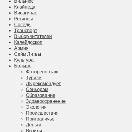
Вильнюс
Клайпеда
Висагинас
Регионы
Соседи
Транспорт
Выбор читателей
Калейдоскоп
Армия
Сейм Литвы
Культура
Больше
Фоторепортаж
Туризм
ЛК рекомендует
Сеньорам
Образование
Здравоохранение
Экология
Происшествия
Приграничье
Деньги
Визиты