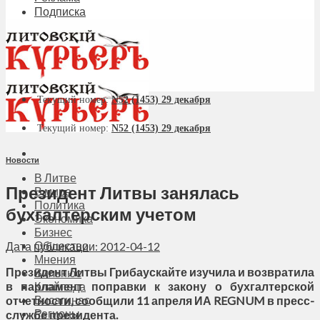
Подписка
Текущий номер:
N52 (1453) 29 декабря
Текущий номер:
N52 (1453) 29 декабря
Новости
В Литве
Президент Литвы занялась
В мире
Политика
бухгалтерским учетом
Экономика
Бизнес
Общество
Дата публикации: 2012-04-12
Мнения
Президент Литвы Грибаускайте изучила и возвратила
Вильнюс
в парламент поправки к закону о бухгалтерской
Клайпеда
Висагинас
отчетности, сообщили 11 апреля ИА REGNUM в пресс-
Регионы
службе президента.