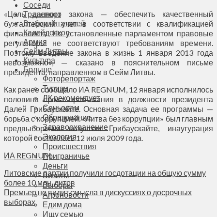
Соседи
«Цель данного закона — обеспечить качественный
Транспорт
Выбор читателей
бухгалтерский учет в соответствии с квалификацией
Калейдоскоп
финансиста. Но установленные парламентом правовые
Армия
регуляторы не соответствуют требованиям времени.
Сейм Литвы
Поэтому введение закона в жизнь 1 января 2013 года
Культура
невозможно», — сказано в пояснительном письме
Больше
президента, направленном в Сейм Литвы.
Фоторепортаж
Туризм
Как ранее сообщало ИА REGNUM, 12 января исполнилось
ЛК рекомендует
половина срока пребывания в должности президента
Сеньорам
Далей Грибаускайте. Основная задача ее программы —
Образование
борьба с коррупцией. «Литва без коррупции» был главным
Здравоохранение
предвыборным лозунгом Грибаускайте, инаугурация
Экология
которой состоялась 12 июля 2009 года.
Происшествия
ИА REGNUM
Приграничье
Деньги
Литовские партии получили госдотации на общую сумму
Визиты
более 10 млн. литов
Выборы
Премьер не видит смысла в дискуссиях о досрочных
Агроновости
выборах
Едим дома
Ищу семью