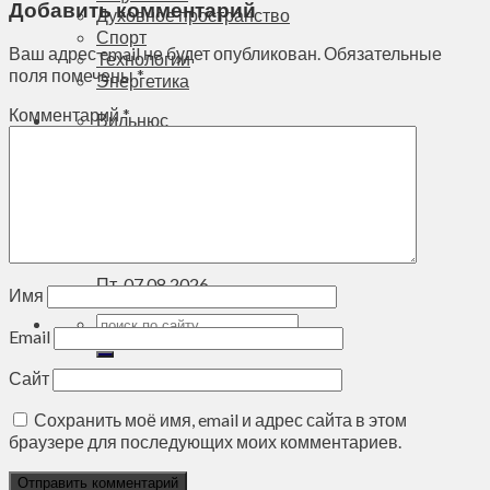
Добавить комментарий
Духовное пространство
Спорт
Ваш адрес email не будет опубликован.
Обязательные
Технологии
поля помечены
*
Энергетика
Комментарий
*
Вильнюс
+
20°
C
Макс.:
+
22°
Мин.:
+
14°
Пт, 07.08.2026
Имя
Email
Сайт
Сохранить моё имя, email и адрес сайта в этом
браузере для последующих моих комментариев.