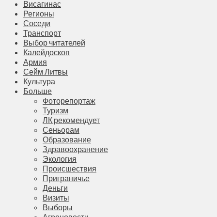
Висагинас
Регионы
Соседи
Транспорт
Выбор читателей
Калейдоскоп
Армия
Сейм Литвы
Культура
Больше
Фоторепортаж
Туризм
ЛК рекомендует
Сеньорам
Образование
Здравоохранение
Экология
Происшествия
Приграничье
Деньги
Визиты
Выборы
Агроновости