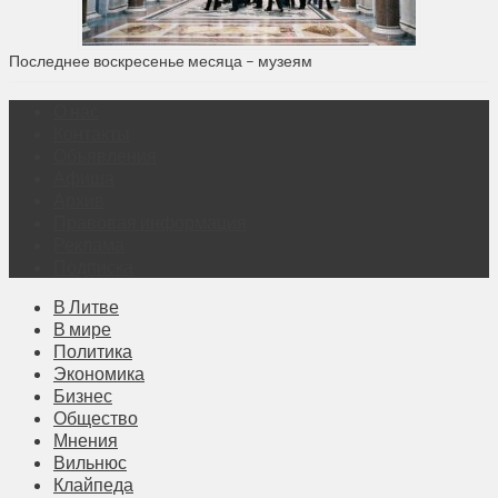
Последнее воскресенье месяца – музеям
О нас
Контакты
Объявления
Афиша
Архив
Правовая информация
Реклама
Подписка
В Литве
В мире
Политика
Экономика
Бизнес
Общество
Мнения
Вильнюс
Клайпеда