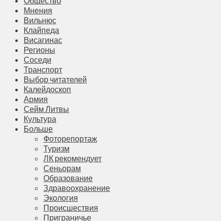
Общество
Мнения
Вильнюс
Клайпеда
Висагинас
Регионы
Соседи
Транспорт
Выбор читателей
Калейдоскоп
Армия
Сейм Литвы
Культура
Больше
Фоторепортаж
Туризм
ЛК рекомендует
Сеньорам
Образование
Здравоохранение
Экология
Происшествия
Приграничье