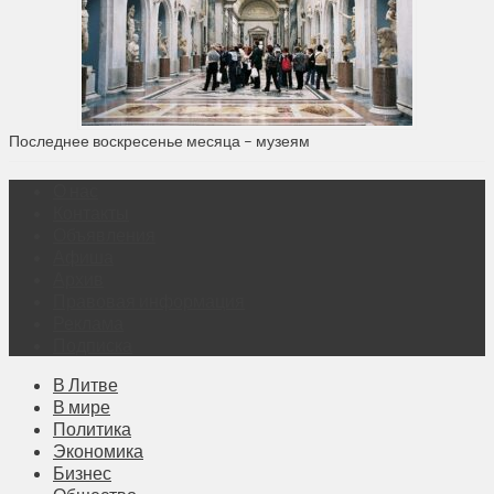
Последнее воскресенье месяца – музеям
О нас
Контакты
Объявления
Афиша
Архив
Правовая информация
Реклама
Подписка
В Литве
В мире
Политика
Экономика
Бизнес