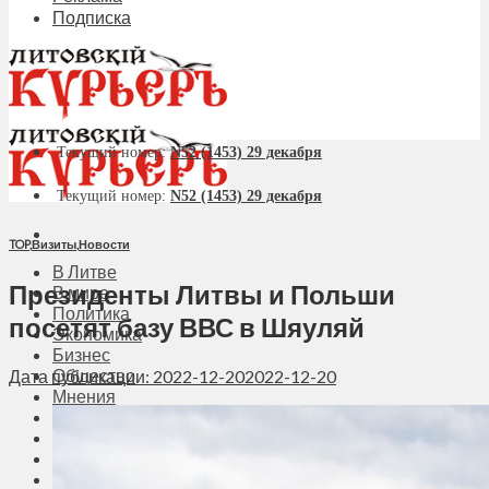
Подписка
Текущий номер:
N52 (1453) 29 декабря
Текущий номер:
N52 (1453) 29 декабря
TOP
,
Визиты
,
Новости
В Литве
Президенты Литвы и Польши
В мире
Политика
посетят базу ВВС в Шяуляй
Экономика
Бизнес
Общество
Дата публикации: 2022-12-20
2022-12-20
Мнения
Вильнюс
Клайпеда
Висагинас
Регионы