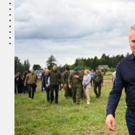
Соседи
Транспорт
Выбор читателей
Калейдоскоп
Армия
Сейм Литвы
Культура
Больше
Фоторепортаж
Туризм
ЛК рекомендует
Сеньорам
Образование
Здравоохранение
Экология
Происшествия
Приграничье
Деньги
Визиты
Выборы
Агроновости
Едим дома
Ищу семью