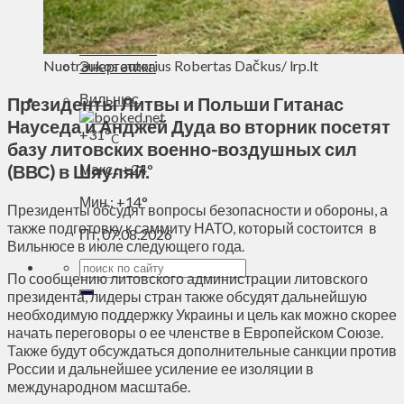
Духовное пространство
Спорт
Технологии
Nuotraukos autorius Robertas Dačkus/ lrp.lt
Энергетика
Вильнюс
Президенты Литвы и Польши Гитанас
Науседа и Анджей Дуда во вторник посетят
+
31°
C
базу литовских военно-воздушных сил
(ВВС) в Шяуляй.
Макс.:
+
24°
Мин.:
+
14°
Президенты обсудят вопросы безопасности и обороны, а
также подготовку к саммиту НАТО, который состоится в
Пт, 07.08.2026
Вильнюсе в июле следующего года.
По сообщению литовского администрации литовского
президента, лидеры стран также обсудят дальнейшую
необходимую поддержку Украины и цель как можно скорее
начать переговоры о ее членстве в Европейском Союзе.
Также будут обсуждаться дополнительные санкции против
России и дальнейшее усиление ее изоляции в
международном масштабе.