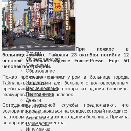
Соседи
Транспорт
Выбор читателей
Калейдоскоп
Армия
Сейм Литвы
Культура
Больше
Фоторепортаж
При пожаре в
Туризм
больнице на юге Тайваня 23 октября погибли 12
ЛК рекомендует
человек, сообщает Agence France-Presse. Еще 60
Сеньорам
человек пострадали.
Образование
Здравоохранение
Пожар произошел ранним утром в больнице города
Экология
Тайнань в отделении для больных с долговременным
Происшествия
пребыванием. Во время пожара из здания больницы
Приграничье
эвакуировали более ста человек.
Деньги
Сотрудники пожарной службы предполагают, что
Визиты
возгорание могло начаться на складе, который находится
Выборы
на втором этаже пятиэтажного здания больницы. Причина
Агроновости
возгорания пока не известна.
Едим дома
Ищу семью