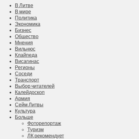
В Литве
В мире
Политика
Экономика
Бизнес
Общество
Мнения
Вильнюс
Клайпеда
Висагинас
Регионы
Соседи
Транспорт
Выбор читателей
Калейдоскоп
Армия
Сейм Литвы
Культура
Больше
Фоторепортаж
Туризм
ЛК рекомендует