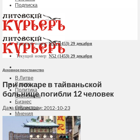
Подписка
Текущий номер:
N52 (1453) 29 декабря
Текущий номер:
N52 (1453) 29 декабря
Духовное пространство
В Литве
При пожаре в тайваньской
В мире
Политика
больнице погибли 12 человек
Экономика
Бизнес
Общество
Дата публикации: 2012-10-23
Мнения
Вильнюс
Клайпеда
Висагинас
Регионы