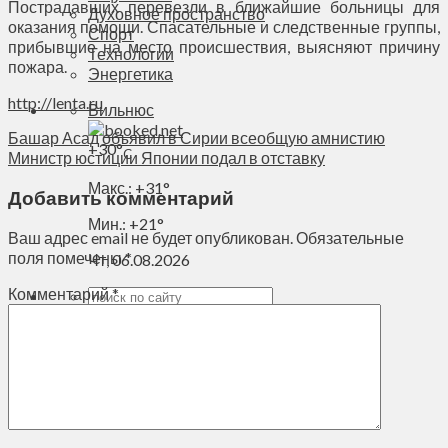
Пострадавших перевезли в ближайшие больницы для
Духовное пространство
оказания помощи. Спасательные и следственные группы,
Спорт
прибывшие на место происшествия, выясняют причину
Технологии
пожара.
Энергетика
http://lenta.ru
Вильнюс
Башар Асад объявил в Сирии всеобщую амнистию
+
30°
C
Министр юстиции Японии подал в отставку
Макс.:
+
31°
Добавить комментарий
Мин.:
+
21°
Ваш адрес email не будет опубликован.
Обязательные
поля помечены
*
Чт, 06.08.2026
Комментарий
*