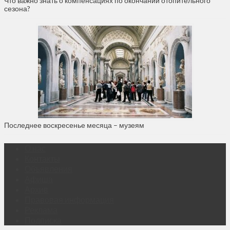
Что важно знать о компенсациях по окончании отопительного
сезона?
Последнее воскресенье месяца – музеям
О нас
Контакты
Объявления
Афиша
Архив
Правовая информация
Реклама
Подписка