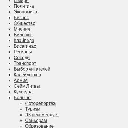
В мире
Политика
Экономика
Бизнес
Общество
Мнения
Вильнюс
Клайпеда
Висагинас
Регионы
Соседи
Транспорт
Выбор читателей
Калейдоскоп
Армия
Сейм Литвы
Культура
Больше
Фоторепортаж
Туризм
ЛК рекомендует
Сеньорам
Образование