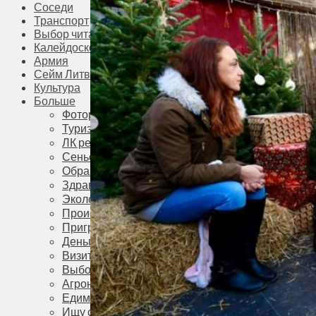
Соседи
Транспорт
Выбор читателей
Калейдоскоп
Армия
Сейм Литвы
Культура
Больше
Фоторепортаж
Туризм
ЛК рекомендует
Сеньорам
Образование
Здравоохранение
Экология
Происшествия
Приграничье
Деньги
Визиты
Выборы
Агроновости
Едим дома
Ищу семью