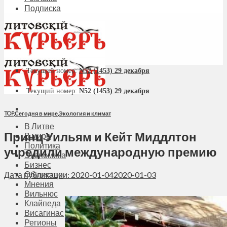
Подписка
Текущий номер:
N52 (1453) 29 декабря
Текущий номер:
N52 (1453) 29 декабря
TOP
,
Сегодня в мире
,
Экология и климат
В Литве
Принц Уильям и Кейт Миддлтон
В мире
Политика
учредили международную премию
Экономика
Бизнес
Общество
Дата публикации: 2020-01-04
2020-01-03
Мнения
Вильнюс
Клайпеда
Висагинас
Регионы