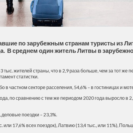
авшие по зарубежным странам туристы из Лит
да. В среднем один житель Литвы в зарубежно
 тыс. жителей страны, что в 2,9 раза больше, чем за тот же 
тамент статистки.
о в частном секторе расселения, 54,6% – в гостиницах и мот
да, по сравнению с тем же периодом 2020 года выросло в 2,5
 деловые поездки – 23,3%.
или 17,6% всех поездок), Латвию (13,4 тыс., или 11%), Польшу 