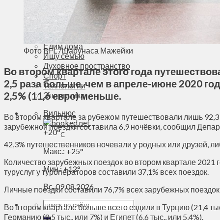
Деньги
Визиты
Выборы
Агроновости
Едим дома
Фото BFL /Шарунаса Мажейки
Ищу семью
Духовное пространство
Во втором квартале этого года путешествов
Спорт
2,5 раза больше, чем в апреле-июне 2020 го
Технологии
2,5% (11,6 евро) меньше.
Энергетика
Вильнюс
Во втором квартале за рубежом путешествовали лишь 92,3 3
зарубежной поездки составила 6,9 ночёвки, сообщил Депар
+
20°
C
42,3% путешественников ночевали у родных или друзей, либ
Макс.:
+
25°
Количество зарубежных поездок во втором квартале 2021 го
Мин.:
+
12°
туруслуг у туроператоров составили 37,1% всех поездок.
Вс, 09.08.2026
Личные поездки составили 76,7% всех зарубежных поездок,
Во втором квартале больше всего ездили в Турцию (21,4 тыс. 
Германию (8,5 тыс., или 7%) и Египет (6,6 тыс., или 5,4%).