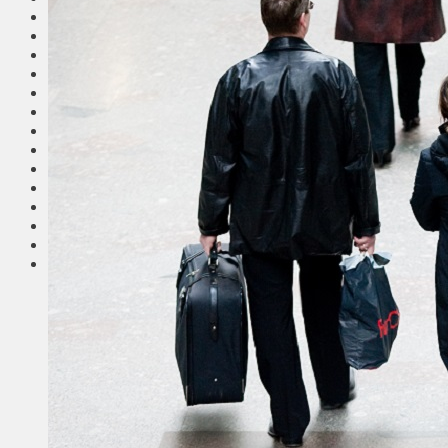
Общество
Мнения
Вильнюс
Клайпеда
Висагинас
Регионы
Соседи
Транспорт
Выбор читателей
Калейдоскоп
Армия
Сейм Литвы
Культура
Больше
Фоторепортаж
Туризм
ЛК рекомендует
Сеньорам
Образование
Здравоохранение
Экология
Происшествия
Приграничье