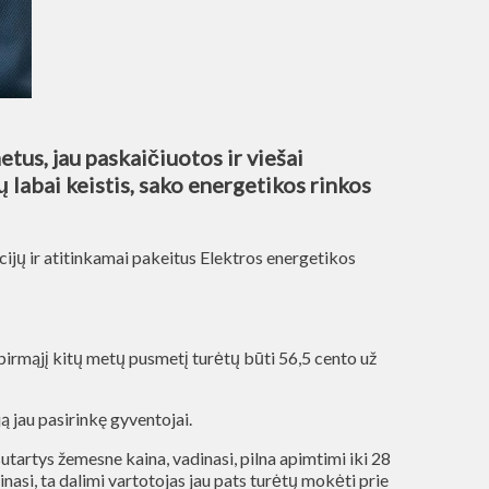
us, jau paskaičiuotos ir viešai
labai keistis, sako energetikos rinkos
ijų ir atitinkamai pakeitus Elektros energetikos
 pirmąjį kitų metų pusmetį turėtų būti 56,5 cento už
ją jau pasirinkę gyventojai.
sutartys žemesne kaina, vadinasi, pilna apimtimi iki 28
asi, ta dalimi vartotojas jau pats turėtų mokėti prie