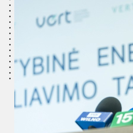
Общество
Мнения
Вильнюс
Клайпеда
Висагинас
Регионы
Соседи
Транспорт
Выбор читателей
Калейдоскоп
Армия
Сейм Литвы
Культура
Больше
Фоторепортаж
Туризм
ЛК рекомендует
Сеньорам
Образование
Здравоохранение
Экология
Происшествия
Приграничье