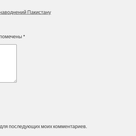
наводнений Пакистану
 помечены
*
ре для последующих моих комментариев.