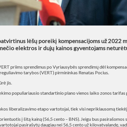
atvirtinus lėšų poreikį kompensacijoms už 2022 met
čio elektros ir dujų kainos gyventojams neturėtų 
eju VERT priims sprendimus po Vyriausybės sprendimų dėl kompensac
s reguliavimo tarybos (VERT) pirmininkas Renatas Pocius.
rė jis.
iekimo populiariausio standartinio plano vienos laiko zonos tarifas
inkos liberalizavimo etapo vartotojai, tiek visi nepriklausomą tiekė
orientuotis į šitą kainą (56,5 cento – BNS). Jeigu bus pasirašomos 
totojai pasirašytų daugiau nei 56,5 cento už kilovatvalandę, vadin