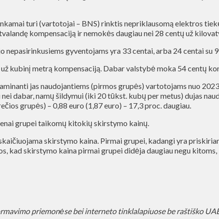
tinkamai turi (vartotojai – BNS) rinktis nepriklausomą elektros tie
atvalandę kompensaciją ir nemokės daugiau nei 28 centų už kilovatv
o nepasirinkusiems gyventojams yra 33 centai, arba 24 centai su 
ų už kubinį metrą kompensaciją. Dabar valstybė moka 54 centų k
 gaminanti jas naudojantiems (pirmos grupės) vartotojams nuo 202
 nei dabar, namų šildymui (iki 20 tūkst. kubų per metus) dujas na
rečios grupės) – 0,88 euro (1,87 euro) – 17,3 proc. daugiau.
vienai grupei taikomų kitokių skirstymo kainų.
skaičiuojama skirstymo kaina. Pirmai grupei, kadangi yra priskiria
takos, kad skirstymo kaina pirmai grupei didėja daugiau negu kitoms,
ormavimo priemonėse bei interneto tinklalapiuose be raštiško U