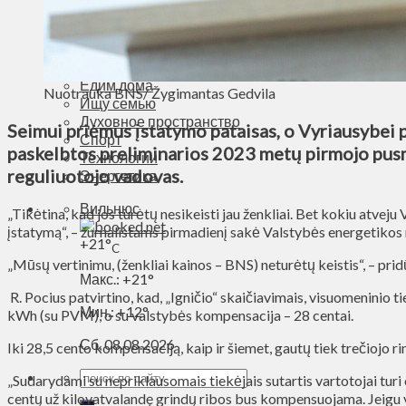
Деньги
Визиты
Выборы
Агроновости
Едим дома
Nuotrauka BNS/ Žygimantas Gedvila
Ищу семью
Духовное пространство
Seimui priėmus įstatymo pataisas, o Vyriausybei p
Спорт
paskelbtos preliminarios 2023 metų pirmojo pusme
Технологии
reguliuotojo vadovas.
Энергетика
Вильнюс
„Tikėtina, kad jos turėtų nesikeisti jau ženkliai. Bet kokiu atv
įstatymą“, – žurnalistams pirmadienį sakė Valstybės energetiko
+
21°
C
„Mūsų vertinimu, (ženkliai kainos – BNS) neturėtų keistis“, – pridū
Макс.:
+
21°
R. Pocius patvirtino, kad, „Igničio“ skaičiavimais, visuomeninio t
Мин.:
+
12°
kWh (su PVM), o su valstybės kompensacija – 28 centai.
Сб, 08.08.2026
Iki 28,5 cento kompensaciją, kaip ir šiemet, gautų tiek trečiojo r
„Sudarydami su nepriklausomais tiekėjais sutartis vartotojai turi 
centų už kilovatvalandę grindų ribos bus kompensuojama. Jeigu var