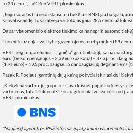
tų 28 centų“, – aiškino VERT pirmininkas.
„Jeigu sutartis (su nepriklausomu tiekėju – BNS) jau baigiasi, ati
kilovatvalandę. Tokiu atveju vartotojas gaus 28,5 cento už kilov
Dabar visuomeninio elektros tiekimo kaina nepriklausomo tiekėj
Tuo metu už dujas valstybė gyventojams turėtų mokėti 88 cent
VERT teigimu, preliminari „Igničio“ gamtinių dujų kaina maistui
euro (be kompensacijos – 2,39 euro už kubą) – 37,3 proc. daugiau
(1,91 euro) – 19,5 proc. daugiau, o dar daugiau jų deginantiems (t
Pasak R. Pociaus, gamtinių dujų kainų pokyčiai skiriasi dėl kiek
„Kiekviena vartotojų grupė turi savo kaštus, pagal kuriuos yra su
vartojimas, tai atitinkamai šie du pagrindiniai veiksniai ir turi į
VERT pirmininkas.
*Naujienų agentūros BNS informaciją atgaminti visuomenės inf