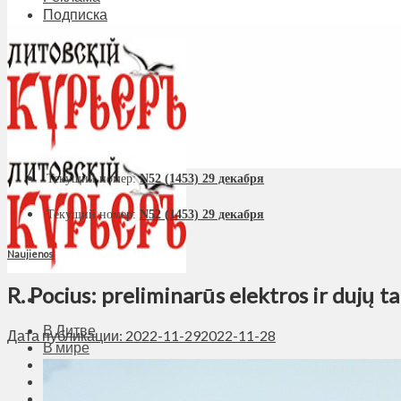
Подписка
Текущий номер:
N52 (1453) 29 декабря
Текущий номер:
N52 (1453) 29 декабря
Naujienos
R. Pocius: preliminarūs elektros ir dujų ta
В Литве
Дата публикации: 2022-11-29
2022-11-28
В мире
Политика
Экономика
Бизнес