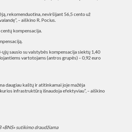
kėją, rekomenduotina, neviršijant 56,5 cento už
alandę“, – aiškino R. Pocius.
9 centų kompensacija.
ompensaciją.
3-ųjų sausio su valstybės kompensacija siektų 1,40
udojantiems vartotojams (antros grupės) – 0,92 euro
ma daugiau kaštų ir atitinkamai joje mažėja
 kurios infrastruktūrą išnaudoja efektyviau“, – aiškino
AB «BNS» sutikimo draudžiama