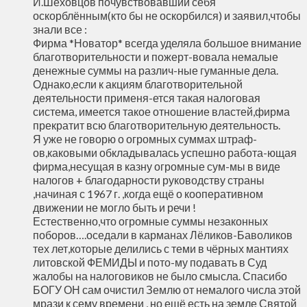
И.Шеховцов почувствовавший себя
оскорблённым(кто бы не оскорбился) и заявил,чтобы
знали все :
Фирма *Новатор* всегда уделяла большое внимание
благотворительности и пожерт-вовала немалые
денежные суммы на различ-ные гуманные дела.
Однако,если к акциям благотворительной
деятельности применя-ется такая налоговая
система, имеется такое отношение властей,фирма
прекратит всю благотворительную деятельность.
Я уже не говорю о огромных суммах штраф-
ов,каковыми обкладывалась успешно работа-ющая
фирма,несущая в казну огромные сум-мы в виде
налогов + благодарности руководству страны
,начиная с 1967 г. ,когда ещё о кооперативном
движении не могло быть и речи !
Естественно,что огромные суммы незаконных
поборов….оседали в карманах Лёликов-Баволиков
тех лет,которые делились с теми в чёрных мантиях
литовской ФЕМИДЫ и пото-му подавать в Суд
жалобы на налоговиков не было смысла. Спасибо
БОГУ ОН сам очистил Землю от немалого числа этой
мрази к сему времени , но ещё есть на земле Святой