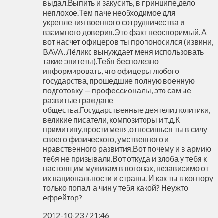
выдал.Выпить и закусить, в принципе,дело
неплохое.Тем паче необходимое для
укрепления военного сотрудничества и
взаимного доверия.Это факт неоспоримый. А
вот насчет офицеров ты пропоносился (извини,
BAVA, Лёликс вынуждает меня использовать
такие эпитеты).Тебя бесполезно
информировать, что офицеры любого
государства, прошедшие полную военную
подготовку — профессионалы, это самые
развитые граждане
общества.Государственные деятели,политики,
великие писатели, композиторы и т.д.К
примитиву,прости меня,относишься ты в силу
своего физического, умственного и
нравственного развития.Вот почему и в армию
тебя не призывали.Вот откуда и злоба у тебя к
настоящим мужикам в погонах, независимо от
их национальности и страны. И как ты в контору
только попал, а чин у тебя какой? Неужто
ефрейтор?
2012-10-23 / 21:46