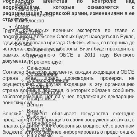
Российского агентства по контролю над
Соседи
вооружениями, которые ознакомятся с
Транспорт
реорганизацией литовской армии, изменениями в ее
Выбор читателей
структуре.
Калейдоскоп
Армия
Группа российских военных экспертов во главе с
Сейм Литвы
полковником Алексеем Слепых будет находиться в Рукле,
Культура
где дислоцирована бригада Geležinis vilkas, со вторника до
Больше
четверга, сообщило минобороны. Визит будет проходить в
Фоторепортаж
рамках обновленного ОБСЕ в 2011 году Венского
Туризм
документа.
ЛК рекомендует
Сеньорам
Согласно Венскому документу, каждая входящая в ОБСЕ
Образование
страна имеет право производить проверки, не
Здравоохранение
осуществляет ли другая входящая в эту организацию
Экология
страна военные действия, о которых обязана сообщить
Происшествия
заблаговременно, нет ли у нее подлежащих декларации
Приграничье
воинских сил.
Деньги
Визиты
Венский документ обязывает государства ежегодно
Выборы
представлять информацию о своих вооруженных силах, о
Агроновости
планах развития своих оборонных мощностей, о военном
Едим дома
бюджете, а также заранее информировать о предстоящих
Ищу семью