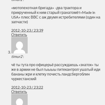
«мотопехотная бригада» -два трактора и
прикрученный к ним старый гранатомёт»Made in
USA» плюс ВВС с аж двумя истребителями (один на
запчасти)
2012-10-23 / 23:39
Ответить
timur2
:
чё ты тута про офицерьё рассуждаешь «знаток» ты
же в армии не был гыыыы питекантроп ушатый иди
бананы жри и клетку почисть ландсбергоблин
чуркестанский
2012-10-23 / 23:22
Ответить