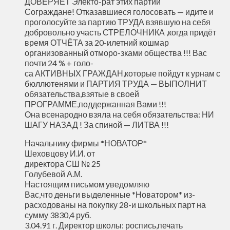
ДОВЕРЯЕТ Электо-рат этих партий
Сограждане! Отказавшиеся голосовать — идите и
проголосуйте за партию ТРУДА взявшую на себя
добровольно участь СТРЕЛОЧНИКА ,когда придёт
время ОТЧЁТА за 20-илетний кошмар
организованный отморо-зками общества !!! Вас
почти 24 % + голо-
са АКТИВНЫХ ГРАЖДАН,которые пойдут к урнам с
бюллютенями и ПАРТИЯ ТРУДА — ВЫПОЛНИТ
обязательства,взятые в своей
ПРОГРАММЕ,поддержанная Вами !!!
Она всенародно взяла на себя обязательства: НИ
ШАГУ НАЗАД ! За спиной — ЛИТВА !!!
Начальнику фирмы *НОВАТОР*
Шеховцову И.И. от
директора СШ № 25
Голубевой А.М.
Настоящим письмом уведомляю
Вас,что деньги выделенные *Новатором* из-
расходованы на покупку 28-и школьных парт на
сумму 3830,4 руб.
3.04.91 г. Директор школы: роспись,печать