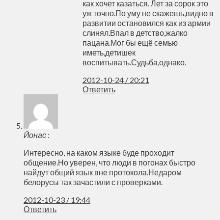
как хочет казаться. Лет за сорок это
уж точно.По уму не скажешь,видно в
развитии остановился как из армии
слинял.Впал в детство,жалко
пацана.Мог бы ещё семью
иметь,детишек
воспитывать.Судьба,однако.
2012-10-24 / 20:21
Ответить
Йонас
:
Интересно, на каком языке буде проходит
общение.Но уверен, что люди в погонах быстро
найдут общий язык вне протокола.Недаром
белорусы так зачастили с проверками.
2012-10-23 / 19:44
Ответить