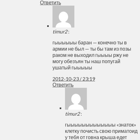
Ответить
timur2
:
гыыыыыы баран — конечно ты в
армии не был — ты бы там из позы
раком не выходил гыыыы ржу не
могу обезъян ты наш попугай
ушатый гыыыыы
2012-10-23 / 23:19
Ответить
timur2
:
гыыыыыыыыыыыыы «знаток»
клетку почисть свою приматоид
у тебя от говна крыша едет