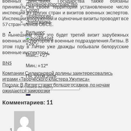
военных действиях. Государства также обязаны
Духовное пространство
принимать на своей территории установленное число
Спорт
инспекций из других стран и визитов военных экспертов.
Технологии
Инспекции вооружений и оценочные визиты проводят все
Энергетика
57 стран-членов ОБСЕ.
Вильнюс
В нынешнем году это будет третий визит зарубежных
военных инспекторов в военные подразделения Литвы. В
+
26°
C
этом году в Литве уже дважды побывали белорусские
военные инспекторы.
Макс.:
+
27°
BNS
Мин.:
+
12°
Компании Силиконовой долины заинтересовались
Пн, 10.08.2026
играми «Творческого кластера Ужуписа»
Погода: В Литве станет больше осадков, по ночам
ожидаются заморозки
Комментариев: 11