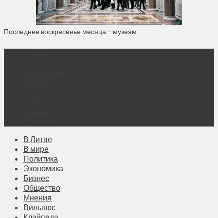
Последнее воскресенье месяца – музеям
О нас
Контакты
Объявления
Афиша
Архив
Правовая информация
Реклама
Подписка
В Литве
В мире
Политика
Экономика
Бизнес
Общество
Мнения
Вильнюс
Клайпеда