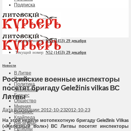
Подписка
Текущий номер:
N52 (1453) 29 декабря
Текущий номер:
N52 (1453) 29 декабря
Новости
В Литве
Российские военные инспекторы
В мире
Политика
посетят бригаду Geležinis vilkas ВС
Экономика
Литвы
Бизнес
Общество
Мнения
Дата публикации: 2012-10-23
2012-10-23
Вильнюс
Клайпеда
На этой неделе мотопехотную бригаду Geležinis Vilkas
Висагинас
(«Железный волк») ВС Литвы посетят инспекторы
Регионы