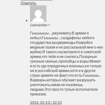
Ответить
Leonardas>
:
Гыыыыыы….ржунемогу.В армии я
небыл.Гыыыыы…салдафоны любого
государства вундеркинды.Накройся
медным тазом и не рассказывай мне о них
муйню.Я такого насмотрелся в советской
армии,что тебе и не снилось.Позорные
грязные свиньи, пропойцы и воры.Может
и есть где порядочных военных,но только
не в российской армии,хотя и в других
стран армиях не факт,что есть.Гыыыыы…
Варвары,которых обучают разрушать
уничтожать,никак не назовешь
людьми.Это просто тупые исполнители
приказов.
2012-10-23 / 22:12