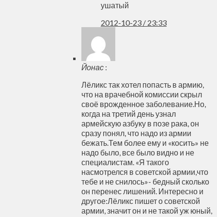
ушатый
2012-10-23 / 23:33
Йонас
:
Лёликс так хотел попасть в армию,
что на врачебной комиссии скрыл
своё врожденное заболевание.Но,
когда на третий день узнал
армейскую азбуку в позе рака, он
сразу понял, что надо из армии
бежать.Тем более ему и «косить» не
надо было, все было видно и не
специалистам. «Я такого
насмотрелся в советской армии,что
тебе и не снилось»- бедный сколько
он перенес лишений. Интересно и
другое:Лёликс пишет о советской
армии, значит он и не такой уж юный,