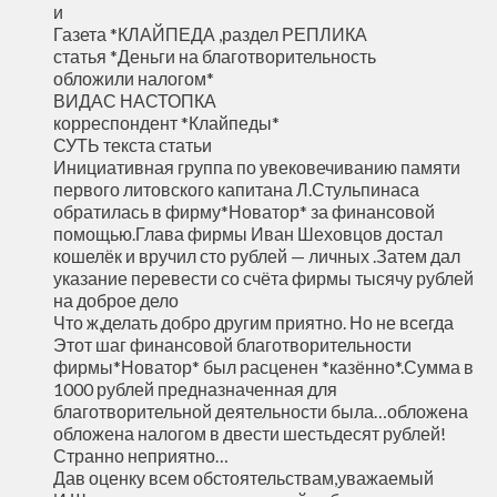
и
Газета *КЛАЙПЕДА ,раздел РЕПЛИКА
статья *Деньги на благотворительность
обложили налогом*
ВИДАС НАСТОПКА
корреспондент *Клайпеды*
СУТЬ текста статьи
Инициативная группа по увековечиванию памяти
первого литовского капитана Л.Стульпинаса
обратилась в фирму*Новатор* за финансовой
помощью.Глава фирмы Иван Шеховцов достал
кошелёк и вручил сто рублей — личных .Затем дал
указание перевести со счёта фирмы тысячу рублей
на доброе дело
Что ж,делать добро другим приятно. Но не всегда
Этот шаг финансовой благотворительности
фирмы*Новатор* был расценен *казённо*.Сумма в
1000 рублей предназначенная для
благотворительной деятельности была…обложена
обложена налогом в двести шестьдесят рублей!
Странно неприятно…
Дав оценку всем обстоятельствам,уважаемый