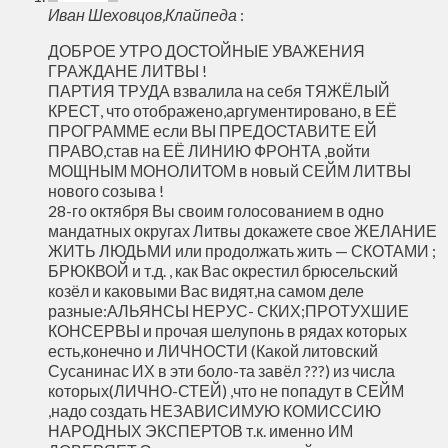
Иван Шеховцов,Клайпеда
:
ДОБРОЕ УТРО ДОСТОЙНЫЕ УВАЖЕНИЯ
ГРАЖДАНЕ ЛИТВЫ !
ПАРТИЯ ТРУДА взвалила на себя ТЯЖЁЛЫЙ
КРЕСТ, что отображено,аргументировано, в ЕЁ
ПРОГРАММЕ если ВЫ ПРЕДОСТАВИТЕ ЕЙ
ПРАВО,став на ЕЁ ЛИНИЮ ФРОНТА ,войти
МОЩНЫМ МОНОЛИТОМ в новый СЕЙМ ЛИТВЫ
нового созыва !
28-го октября Вы своим голосованием в одно
мандатных округах Литвы докажете свое ЖЕЛАНИЕ
ЖИТЬ ЛЮДЬМИ или продолжать жить — СКОТАМИ ;
БРЮКВОЙ и т.д. , как Вас окрестил брюсельский
козёл и каковыми Вас видят,на самом деле
разные:АЛЬЯНСЫ НЕРУС- СКИХ;ПРОТУХШИЕ
КОНСЕРВЫ и прочая шелупонь в рядах которых
есть,конечно и ЛИЧНОСТИ (Какой литовский
Сусанинас ИХ в эти боло-та завёл ???) из числа
которых(ЛИЧНО-СТЕЙ) ,что не попадут в СЕЙМ
,надо создать НЕЗАВИСИМУЮ КОМИССИЮ
НАРОДНЫХ ЭКСПЕРТОВ т.к. именно ИМ