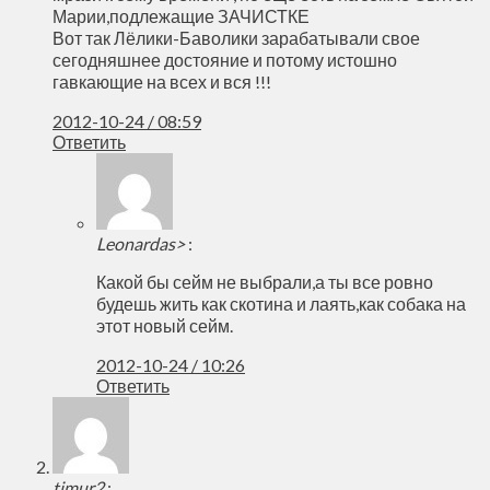
Марии,подлежащие ЗАЧИСТКЕ
Вот так Лёлики-Баволики зарабатывали свое
сегодняшнее достояние и потому истошно
гавкающие на всех и вся !!!
2012-10-24 / 08:59
Ответить
Leonardas>
:
Какой бы сейм не выбрали,а ты все ровно
будешь жить как скотина и лаять,как собака на
этот новый сейм.
2012-10-24 / 10:26
Ответить
timur2
: