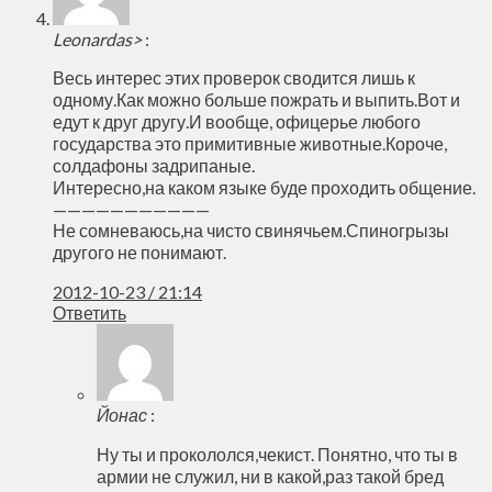
Leonardas>
:
Весь интерес этих проверок сводится лишь к
одному.Как можно больше пожрать и выпить.Вот и
едут к друг другу.И вообще, офицерье любого
государства это примитивные животные.Короче,
солдафоны задрипаные.
Интересно,на каком языке буде проходить общение.
———————————
Не сомневаюсь,на чисто свинячьем.Спиногрызы
другого не понимают.
2012-10-23 / 21:14
Ответить
Йонас
:
Ну ты и прокололся,чекист. Понятно, что ты в
армии не служил, ни в какой,раз такой бред