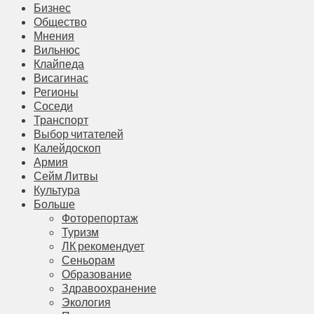
Бизнес
Общество
Мнения
Вильнюс
Клайпеда
Висагинас
Регионы
Соседи
Транспорт
Выбор читателей
Калейдоскоп
Армия
Сейм Литвы
Культура
Больше
Фоторепортаж
Туризм
ЛК рекомендует
Сеньорам
Образование
Здравоохранение
Экология