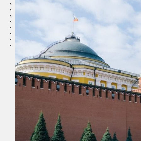
Соседи
Транспорт
Выбор читателей
Калейдоскоп
Армия
Сейм Литвы
Культура
Больше
Фоторепортаж
Туризм
ЛК рекомендует
Сеньорам
Образование
Здравоохранение
Экология
Происшествия
Приграничье
Деньги
Визиты
Выборы
Агроновости
Едим дома
Ищу семью