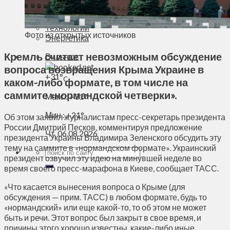
Духовное пространство
Спорт
Технологии
Фото из открытых источников
Энергетика
Кремль считает невозможным обсуждение
Вильнюс
вопроса возвращения Крыма Украине в
+
31°
C
каком-либо формате, в том числе на
саммите «нормандской четверки».
Макс.:
+
31°
Мин.:
+
21°
Об этом заявил журналистам пресс-секретарь президента
России Дмитрий Песков, комментируя предложение
Чт, 06.08.2026
президента Украины Владимира Зеленского обсудить эту
тему на саммите в «нормандском формате». Украинский
президент озвучил эту идею на минувшей неделе во
время своего пресс-марафона в Киеве, сообщает ТАСС.
«Что касается вынесения вопроса о Крыме (для
обсуждения — прим. ТАСС) в любом формате, будь то
«нормандский» или еще какой-то, то об этом не может
быть и речи. Этот вопрос был закрыт в свое время, и
причины этого хорошо известны, какие-либо иные