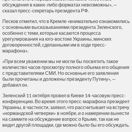
обсуждения в каких-либо форматах невозможны», —
сказал пресс-секретарь президента РФ.
Песков отметил, что в Кремле «внимательно ознакомились
с основными высказываниями президента Зеленского,
особенно с теми, которые касаются процесса
урегулирования на юго-востоке Украины, минских
договоренностей, сделанными им в ходе пресс-
марафона».
«При всем уважении мы не могли бы посвятить такое
количество часов просмотру полного объема его общения
с представителями СМИ. Но основные его заявления
были прочитаны и доложены президенту Путину», —
добавил он.
Зеленский 11 октября провел в Киеве 14-часовую пресс-
конференцию. Во время этого пресс-марафона президент
Украины, в частности, заявил, что рассчитывает на встречу
«нормандской четверки» в ноябре, и о намерении вынести
на саммите на обсуждение вопрос о Крыме, так как не
видит другой площадки, где можно было бы его обсуждать.