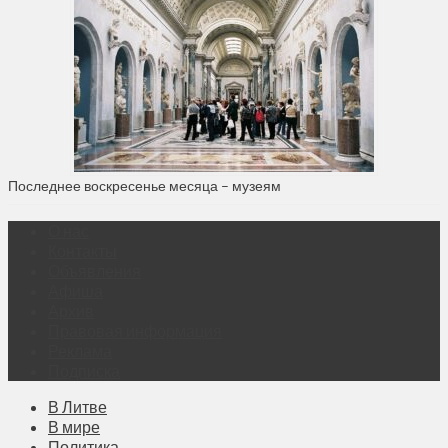
Последнее воскресенье месяца – музеям
О нас
Контакты
Объявления
Афиша
Архив
Правовая информация
Реклама
Подписка
В Литве
В мире
Политика