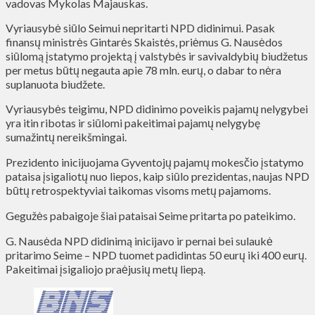
vadovas Mykolas Majauskas.
Vyriausybė siūlo Seimui nepritarti NPD didinimui. Pasak
finansų ministrės Gintarės Skaistės, priėmus G. Nausėdos
siūlomą įstatymo projektą į valstybės ir savivaldybių biudžetus
per metus būtų negauta apie 78 mln. eurų, o dabar to nėra
suplanuota biudžete.
Vyriausybės teigimu, NPD didinimo poveikis pajamų nelygybei
yra itin ribotas ir siūlomi pakeitimai pajamų nelygybę
sumažintų nereikšmingai.
Prezidento inicijuojama Gyventojų pajamų mokesčio įstatymo
pataisa įsigaliotų nuo liepos, kaip siūlo prezidentas, naujas NPD
būtų retrospektyviai taikomas visoms metų pajamoms.
Gegužės pabaigoje šiai pataisai Seime pritarta po pateikimo.
G. Nausėda NPD didinimą inicijavo ir pernai bei sulaukė
pritarimo Seime – NPD tuomet padidintas 50 eurų iki 400 eurų.
Pakeitimai įsigaliojo praėjusių metų liepą.