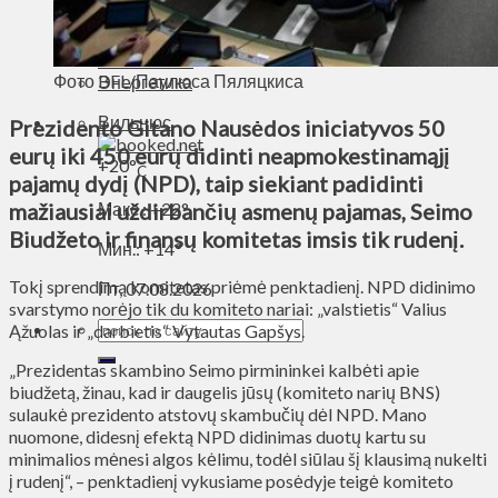
Духовное пространство
Спорт
Технологии
Фото BFL/Паулюса Пяляцкиса
Энергетика
Вильнюс
Prezidento Gitano Nausėdos iniciatyvos 50
eurų iki 450 eurų didinti neapmokestinamąjį
+
20°
C
pajamų dydį (NPD), taip siekiant padidinti
mažiausiai uždirbančių asmenų pajamas, Seimo
Макс.:
+
22°
Biudžeto ir finansų komitetas imsis tik rudenį.
Мин.:
+
14°
Tokį sprendimą komitetas priėmė penktadienį. NPD didinimo
Пт, 07.08.2026
svarstymo norėjo tik du komiteto nariai: „valstietis“ Valius
Ąžuolas ir „darbietis“ Vytautas Gapšys.
„Prezidentas skambino Seimo pirmininkei kalbėti apie
biudžetą, žinau, kad ir daugelis jūsų (komiteto narių BNS)
sulaukė prezidento atstovų skambučių dėl NPD. Mano
nuomone, didesnį efektą NPD didinimas duotų kartu su
minimalios mėnesi algos kėlimu, todėl siūlau šį klausimą nukelti
į rudenį“, – penktadienį vykusiame posėdyje teigė komiteto