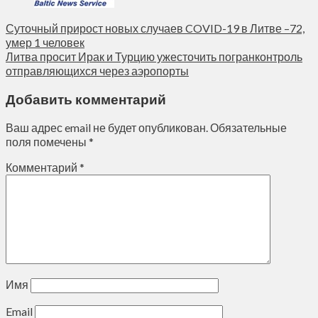
Суточный прирост новых случаев COVID-19 в Литве –72,
умер 1 человек
Литва просит Ирак и Турцию ужесточить погранконтроль
отправляющихся через аэропорты
Добавить комментарий
Ваш адрес email не будет опубликован.
Обязательные
поля помечены
*
Комментарий
*
Имя
Email