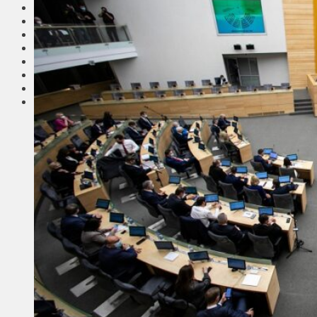
Соседи
Транспорт
Выбор читателей
Калейдоскоп
Армия
Сейм Литвы
Культура
Больше
Фоторепортаж
Туризм
ЛК рекомендует
Сеньорам
Образование
Здравоохранение
Экология
Происшествия
Приграничье
Деньги
Визиты
Выборы
Агроновости
Едим дома
Ищу семью