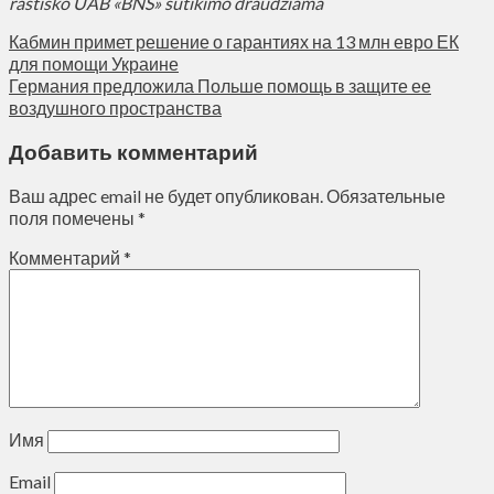
raštiško UAB «BNS» sutikimo draudžiama
Кабмин примет решение о гарантиях на 13 млн евро ЕК
для помощи Украине
Германия предложила Польше помощь в защите ее
воздушного пространства
Добавить комментарий
Ваш адрес email не будет опубликован.
Обязательные
поля помечены
*
Комментарий
*
Имя
Email