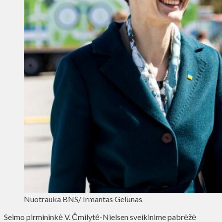
Nuotrauka BNS/ Irmantas Gelūnas
Seimo pirmininkė V. Čmilytė-Nielsen sveikinime pabrėžė