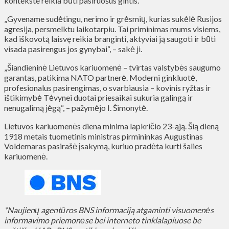
kontekste reikia būti pasiruošus gintis.
„Gyvename sudėtingu, nerimo ir grėsmių, kurias sukėlė Rusijos
agresija, persmelktu laikotarpiu. Tai priminimas mums visiems,
kad iškovotą laisvę reikia branginti, aktyviai ją saugoti ir būti
visada pasirengus jos gynybai“, – sakė ji.
„Šiandieninė Lietuvos kariuomenė – tvirtas valstybės saugumo
garantas, patikima NATO partnerė. Moderni ginkluotė,
profesionalus pasirengimas, o svarbiausia – kovinis ryžtas ir
ištikimybė Tėvynei duotai priesaikai sukuria galingą ir
nenugalimą jėgą“, – pažymėjo I. Šimonytė.
Lietuvos kariuomenės diena minima lapkričio 23-ąją. Šią dieną
1918 metais tuometinis ministras pirmininkas Augustinas
Voldemaras pasirašė įsakymą, kuriuo pradėta kurti šalies
kariuomenė.
*Naujienų agentūros BNS informaciją atgaminti visuomenės
informavimo priemonėse bei interneto tinklalapiuose be