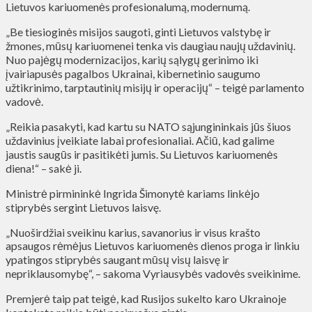
Lietuvos kariuomenės profesionalumą, modernumą.
„Be tiesioginės misijos saugoti, ginti Lietuvos valstybę ir
žmones, mūsų kariuomenei tenka vis daugiau naujų uždavinių.
Nuo pajėgų modernizacijos, karių sąlygų gerinimo iki
įvairiapusės pagalbos Ukrainai, kibernetinio saugumo
užtikrinimo, tarptautinių misijų ir operacijų“ – teigė parlamento
vadovė.
„Reikia pasakyti, kad kartu su NATO sąjungininkais jūs šiuos
uždavinius įveikiate labai profesionaliai. Ačiū, kad galime
jaustis saugūs ir pasitikėti jumis. Su Lietuvos kariuomenės
diena!“ – sakė ji.
Ministrė pirmininkė Ingrida Šimonytė kariams linkėjo
stiprybės sergint Lietuvos laisvę.
„Nuoširdžiai sveikinu karius, savanorius ir visus krašto
apsaugos rėmėjus Lietuvos kariuomenės dienos proga ir linkiu
ypatingos stiprybės saugant mūsų visų laisvę ir
nepriklausomybę“, – sakoma Vyriausybės vadovės sveikinime.
Premjerė taip pat teigė, kad Rusijos sukelto karo Ukrainoje