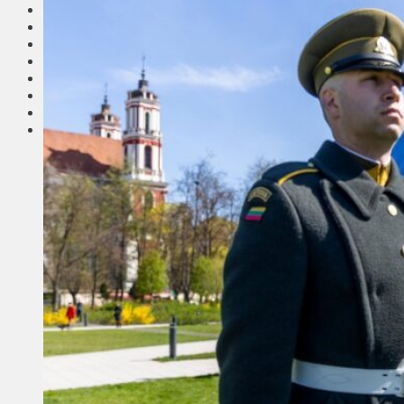
Соседи
Транспорт
Выбор читателей
Калейдоскоп
Армия
Сейм Литвы
Культура
Больше
Фоторепортаж
Туризм
ЛК рекомендует
Сеньорам
Образование
Здравоохранение
Экология
Происшествия
Приграничье
Деньги
Визиты
Выборы
Агроновости
Едим дома
Ищу семью