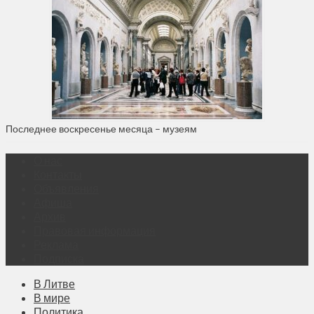
Последнее воскресенье месяца – музеям
О нас
Контакты
Объявления
Афиша
Архив
Правовая информация
Реклама
Подписка
В Литве
В мире
Политика