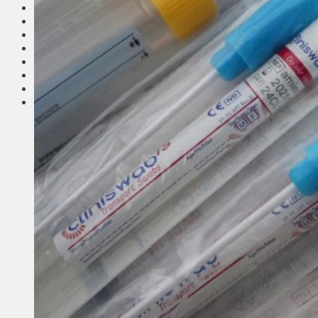
Соседи
Транспорт
Выбор читателей
Калейдоскоп
Армия
Сейм Литвы
Культура
Больше
Фоторепортаж
Туризм
ЛК рекомендует
Сеньорам
Образование
Здравоохранение
Экология
Происшествия
Приграничье
Деньги
Визиты
Выборы
Агроновости
Едим дома
Ищу семью