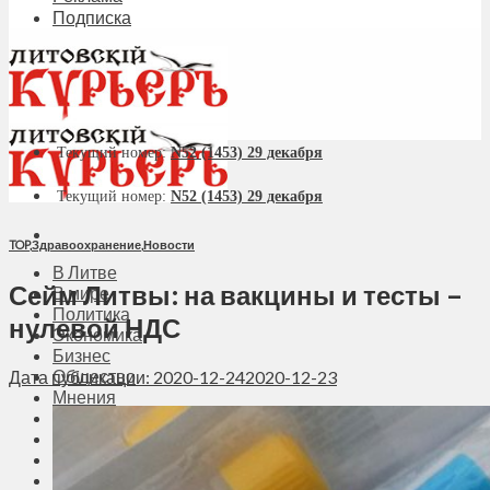
Подписка
Текущий номер:
N52 (1453) 29 декабря
Текущий номер:
N52 (1453) 29 декабря
TOP
,
Здравоохранение
,
Новости
В Литве
Сейм Литвы: на вакцины и тесты –
В мире
Политика
нулевой НДС
Экономика
Бизнес
Общество
Дата публикации: 2020-12-24
2020-12-23
Мнения
Вильнюс
Клайпеда
Висагинас
Регионы