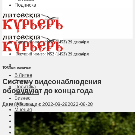
Подписка
Текущий номер:
N52 (1453) 29 декабря
Текущий номер:
N52 (1453) 29 декабря
TOP
,
Приграничье
В Литве
Систему видеонаблюдения
В мире
Политика
оборудуют до конца года
Экономика
Бизнес
Общество
Дата публикации: 2022-08-28
2022-08-28
Мнения
Вильнюс
Клайпеда
Висагинас
Регионы