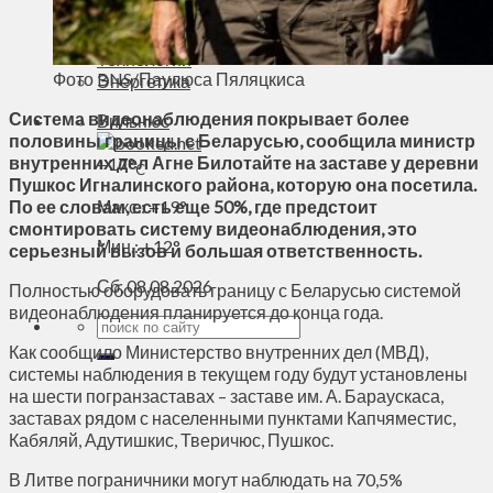
Духовное пространство
Спорт
Технологии
Фото BNS/Паулюса Пяляцкиса
Энергетика
Система видеонаблюдения покрывает более
Вильнюс
половины границы с Беларусью, сообщила министр
внутренних дел Агне Билотайте на заставе у деревни
+
17°
C
Пушкос Игналинского района, которую она посетила.
По ее словам, есть еще 50%, где предстоит
Макс.:
+
19°
смонтировать систему видеонаблюдения, это
Мин.:
+
12°
серьезный вызов и большая ответственность.
Сб, 08.08.2026
Полностью оборудовать границу с Беларусью системой
видеонаблюдения планируется до конца года.
Как сообщило Министерство внутренних дел (МВД),
системы наблюдения в текущем году будут установлены
на шести погранзаставах – заставе им. А. Бараускаса,
заставах рядом с населенными пунктами Капчяместис,
Кабяляй, Адутишкис, Тверичюс, Пушкос.
В Литве пограничники могут наблюдать на 70,5%