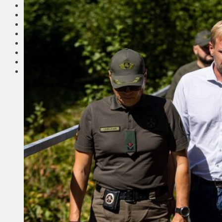
Соседи
Транспорт
Выбор читателей
Калейдоскоп
Армия
Сейм Литвы
Культура
Больше
Фоторепортаж
Туризм
ЛК рекомендует
Сеньорам
Образование
Здравоохранение
Экология
Происшествия
Приграничье
Деньги
Визиты
Выборы
Агроновости
Едим дома
Ищу семью