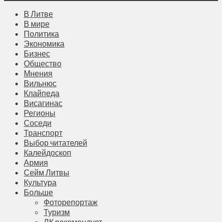
В Литве
В мире
Политика
Экономика
Бизнес
Общество
Мнения
Вильнюс
Клайпеда
Висагинас
Регионы
Соседи
Транспорт
Выбор читателей
Калейдоскоп
Армия
Сейм Литвы
Культура
Больше
Фоторепортаж
Туризм
ЛК рекомендует