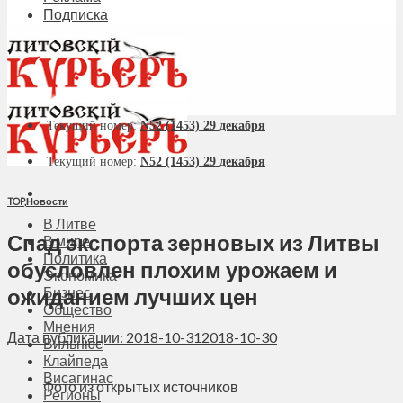
Подписка
Текущий номер:
N52 (1453) 29 декабря
Текущий номер:
N52 (1453) 29 декабря
TOP
,
Новости
В Литве
Спад экспорта зерновых из Литвы
В мире
Политика
обусловлен плохим урожаем и
Экономика
ожиданием лучших цен
Бизнес
Общество
Мнения
Дата публикации: 2018-10-31
2018-10-30
Вильнюс
Клайпеда
Висагинас
Фото из открытых источников
Регионы