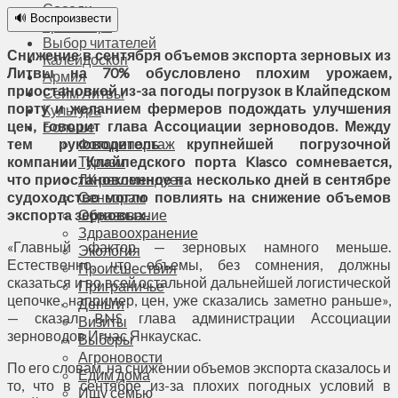
Соседи
🔊 Воспроизвести
Транспорт
Выбор читателей
Снижение в сентября объемов экспорта зерновых из
Калейдоскоп
Литвы на 70% обусловлено плохим урожаем,
Армия
приостановкой из-за погоды погрузок в Клайпедском
Сейм Литвы
порту и желанием фермеров подождать улучшения
Культура
цен, говорит глава Ассоциации зерноводов. Между
Больше
тем руководитель крупнейшей погрузочной
Фоторепортаж
компании Клайпедского порта Klasco сомневается,
Туризм
что приостановленное на несколько дней в сентябре
ЛК рекомендует
судоходство могло повлиять на снижение объемов
Сеньорам
экспорта зерновых.
Образование
Здравоохранение
«Главный фактор — зерновых намного меньше.
Экология
Естественно, что объемы, без сомнения, должны
Происшествия
сказаться и во всей остальной дальнейшей логистической
Приграничье
цепочке, например, цен, уже сказались заметно раньше»,
Деньги
— сказал BNS глава администрации Ассоциации
Визиты
зерноводов Игнас Янкаускас.
Выборы
Агроновости
По его словам, на снижении объемов экспорта сказалось и
Едим дома
то, что в сентябре из-за плохих погодных условий в
Ищу семью