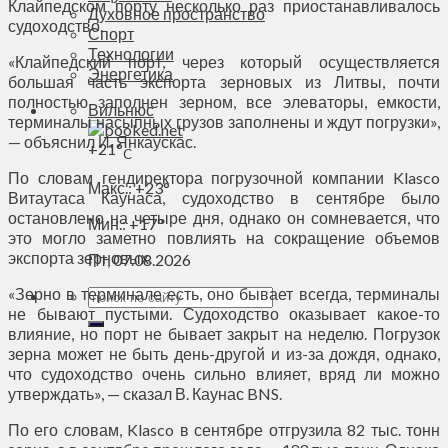
Клайпедском порту несколько раз приостанавливалось
Духовное пространство
судоходство.
Спорт
Технологии
«Клайпедский порт, через который осуществляется
Энергетика
большая часть экспорта зерновых из Литвы, почти
полностью заполнен зерном, все элеваторы, емкости,
Вильнюс
терминалы насыпных грузов заполнены и ждут погрузки»,
— объяснил И. Янкаускас.
+
21°
C
По словам гендиректора погрузочной компании Klasco
Макс.:
+
23°
Витаутаса Каунаса, судоходство в сентябре было
остановлено на четыре дня, однако он сомневается, что
Мин.:
+
17°
это могло заметно повлиять на сокращение объемов
экспорта зерновых.
Пт, 07.08.2026
«Зерно в терминале есть, оно бывает всегда, терминалы
не бывают пустыми. Судоходство оказывает какое-то
влияние, но порт не бывает закрыт на неделю. Погрузок
зерна может не быть день-другой и из-за дождя, однако,
что судоходство очень сильно влияет, вряд ли можно
утверждать», — сказал В. Каунас BNS.
По его словам, Klasco в сентябре отгрузила 82 тыс. тонн