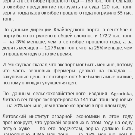
зерна, а в сентябре прошлого года — 188 тыс. тонн. Однако
в октябре предприятие погрузить на суда 120 тыс. тонн
зерна, тогда как в октябре прошлого года погрузило 55 тыс.
тонн.
По данным дирекции Клайпедского порта, в сентябре в
порту было отгружено в общей сложности 172,2 тыс. тонн
— на 39% меньше, чем в сентябре прошлого года, а за
девять месяцев — 1,279 млн тонн, что на 25% меньше, чем
в прошлом году в это же время.
И. Янкаускас сказал, что экспорт мог быть меньше, потому
что часть зерновых фермеры держат на складах —
закупочные цены в сентябре-октябре были самые низкие,
поэтому они ждут улучшения цен.
По данным сельскохозяйственного издания Agrorinka,
Литва в сентябре экспортировала 141 тыс. тонн зерновых
— на 70% меньше, чем в такое же время в прошлом году.
Литовский институт аграрной экономики в этом году
прогнозирует, что урожай зерновых в этом году на одну
пятую хуже — по его подсчетам, зерна должно быть
намолочено 4,345 млн тонн — на 25% меньше, чем в