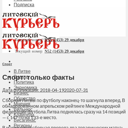
Подписка
Текущий номер:
N52 (1453) 29 декабря
Текущий номер:
N52 (1453) 29 декабря
Спорт
В Литве
Спорт: только факты
В мире
Политика
Экономика
Дата публикации: 2018-04-19
2020-07-31
Бизнес
Общество
Сборная Литвы по футболу наконец-то шагнула вперед. В
Мнения
обнародованном апрельском рейтинге Международной
Вильнюс
федерации футбола Литва поднялась сразу на 14 позиций
Клайпеда
— с 147-го на 133-е место.
Висагинас
Регионы
В марте наша сборная провела два товарищеских матча: