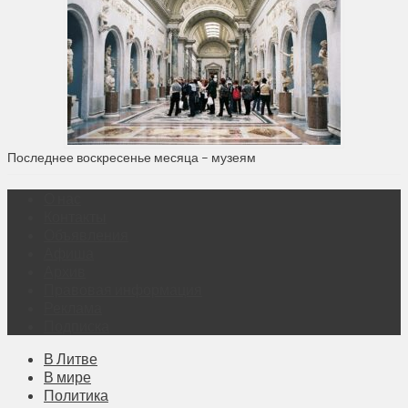
Последнее воскресенье месяца – музеям
О нас
Контакты
Объявления
Афиша
Архив
Правовая информация
Реклама
Подписка
В Литве
В мире
Политика