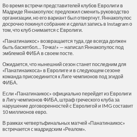
Во время встречи представителей клубов Евролиги в
Мадриде Яннакопулос предложил сменить руководство
организации, но его вариант был отвергнут. Яннакопулос
досрочно покинул собрание и сделал запись в Instagram о
том, что клуб снимается с Евролиги.
«Панатинаикос» возвращается туда, где всегда должен
быть баскетбол… Точка!» — написал Яннакопулос под
эмблемой ФИБА в своем посте.
Ожидается, что нынешний сезон станет последним для
«Панатинаикоса» в Евролиге и в следующем сезоне
команда присоединится к Лиге чемпионов под эгидой
ФИБА.
Если «Панатинаикос» официально перейдет из Евролиги
в Лигу чемпионов ФИБА, штраф греческого клуба за
нарушение договоренностей с Евролигой и IMG составит
10 миллионов евро.
В рамках четвертьфинальных матчей «Панатинаикос»
встречается с мадридским «Реалом».