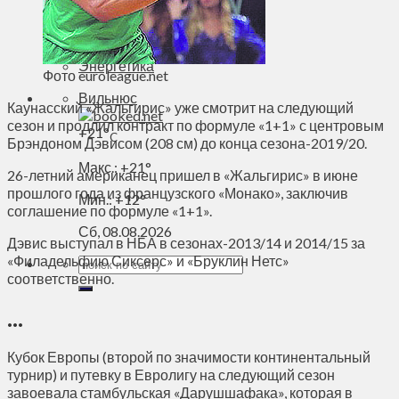
Духовное пространство
Спорт
Технологии
Энергетика
Фото euroleague.net
Вильнюс
Каунасский «Жальгирис» уже смотрит на следующий
сезон и продлил контракт по формуле «1+1» с центровым
+
21°
C
Брэндоном Дэвисом (208 см) до конца сезона-2019/20.
Макс.:
+
21°
26-летний американец пришел в «Жальгирис» в июне
прошлого года из французского «Монако», заключив
Мин.:
+
12°
соглашение по формуле «1+1».
Сб, 08.08.2026
Дэвис выступал в НБА в сезонах-2013/14 и 2014/15 за
«Филадельфию Сиксерс» и «Бруклин Нетс»
соответственно.
…
Кубок Европы (второй по значимости континентальный
турнир) и путевку в Евролигу на следующий сезон
завоевала стамбульская «Дарушшафака», которая в