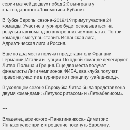
серии матчей до двух побед 2:0 выиграла у
краснодарского «Локомотива-Кубани».
В Кубке Европы сезона-2018/19 примут участие 24
команды. Участие в турнире будет основываться на
результатах команд во внутренних чемпионатах. По три
команды смогут выставить Испанская лига,
Адриатическая лига и Россия.
Еще по два места получат представители Франции,
Германии, Италии и Турции. По одной команде делегируют
Литва, Польша и Греция. Еще два места получат
финалисты Лиги чемпионов ФИБА, два клуба получат
право на участие в турнире по принципу «уайлд-кард».
В уходящем сезоне Еврокубка Литва была представлена
двумя командами: «Летувос ритасом» и «Леткабелисом».
…
Владелец афинского «Панатинаикоса» Димитрис
Яннакопулос принял решение покинуть Евролигу.