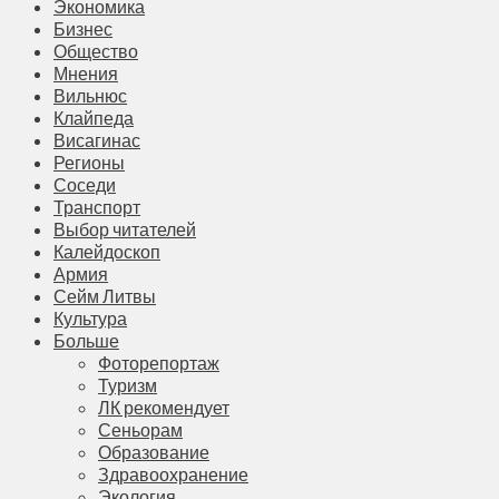
Экономика
Бизнес
Общество
Мнения
Вильнюс
Клайпеда
Висагинас
Регионы
Соседи
Транспорт
Выбор читателей
Калейдоскоп
Армия
Сейм Литвы
Культура
Больше
Фоторепортаж
Туризм
ЛК рекомендует
Сеньорам
Образование
Здравоохранение
Экология