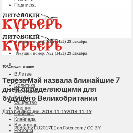
Подписка
Текущий номер:
N52 (1453) 29 декабря
Текущий номер:
N52 (1453) 29 декабря
TOP
,
Сегодня в мире
В Литве
Тереза Мэй назвала ближайшие 7
В мире
Политика
дней определяющими для
Экономика
будущего Великобритании
Бизнес
Общество
Мнения
Дата публикации: 2018-11-19
2018-11-19
Вильнюс
Клайпеда
Висагинас
Photo by
EU2017EE
on
Foter.com
/
CC BY
Регионы