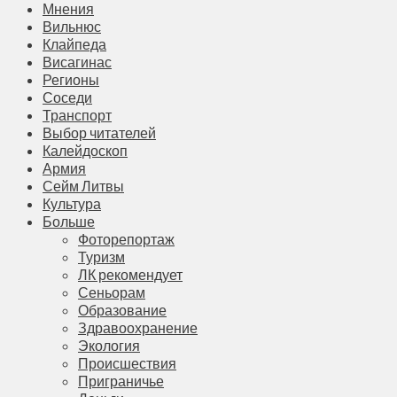
Мнения
Вильнюс
Клайпеда
Висагинас
Регионы
Соседи
Транспорт
Выбор читателей
Калейдоскоп
Армия
Сейм Литвы
Культура
Больше
Фоторепортаж
Туризм
ЛК рекомендует
Сеньорам
Образование
Здравоохранение
Экология
Происшествия
Приграничье