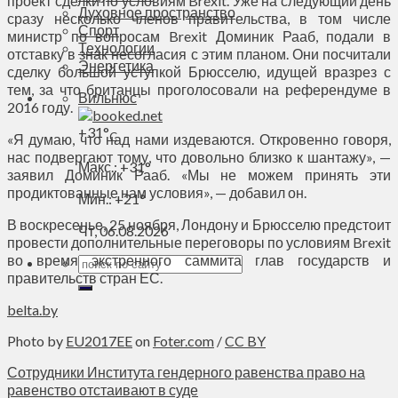
проект сделки по условиям Brexit. Уже на следующий день
Духовное пространство
сразу несколько членов правительства, в том числе
Спорт
министр по вопросам Brexit Доминик Рааб, подали в
Технологии
отставку в знак несогласия с этим планом. Они посчитали
Энергетика
сделку большой уступкой Брюсселю, идущей вразрез с
тем, за что британцы проголосовали на референдуме в
Вильнюс
2016 году.
+
31°
C
«Я думаю, что над нами издеваются. Откровенно говоря,
нас подвергают тому, что довольно близко к шантажу», —
Макс.:
+
31°
заявил Доминик Рааб. «Мы не можем принять эти
продиктованные нам условия», — добавил он.
Мин.:
+
21°
В воскресенье, 25 ноября, Лондону и Брюсселю предстоит
Чт, 06.08.2026
провести дополнительные переговоры по условиям Brexit
во время экстренного саммита глав государств и
правительств стран ЕС.
belta.by
Photo by
EU2017EE
on
Foter.com
/
CC BY
Сотрудники Института гендерного равенства право на
равенство отстаивают в суде