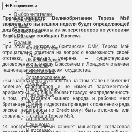
Соседи
🔊 Воспроизвести
Транспорт
Выбор читателей
Премьер-министр Великобритании Тереза Мэй
Калейдоскоп
заявила, что нынешняя неделя будет определяющей
Армия
для будущего страны из-за переговоров по условиям
Сейм Литвы
Brexit. Об этом сообщает Euronews.
Культура
Больше
При этом в интервью британским СМИ Тереза Мэй
Фоторепортаж
отрицательно ответила на вопрос о возможности своей
Туризм
отставки. Премьер уверена — существующая
ЛК рекомендует
договоренность между Брюсселем и Лондоном отвечает
Сеньорам
национальными интересам государства.
Образование
Здравоохранение
«Вы знаете, смена руководства на этом этапе не облегчит
Экология
ведение переговоров и не изменит парламентской
Происшествия
арифметики. Это лишь добавит градус неопределенности
Приграничье
в том, что касается нашего народа и рабочих мест
Деньги
британцев. Смена лидерства приведет к появлению ряда
Визиты
рисков: переговоры по Brexit могут быть отложены или
Выборы
сорваны», — сказала Тереза Мэй.
Агроновости
Едим дома
14 ноября британский кабинет министров согласовал
Ищу семью