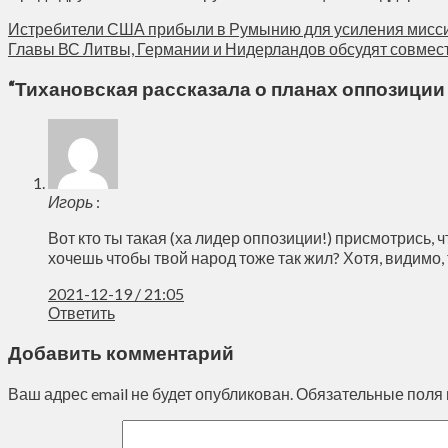
Истребители США прибыли в Румынию для усиления мисс
Главы ВС Литвы, Германии и Нидерландов обсудят совме
“
Тихановская рассказала о планах оппозиции
Игорь
:
Вот кто ты такая (ха лидер оппозиции!) присмотрись, 
хочешь чтобы твой народ тоже так жил? Хотя, видимо
2021-12-19 / 21:05
Ответить
Добавить комментарий
Ваш адрес email не будет опубликован.
Обязательные поля