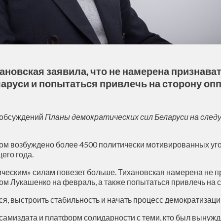
ановская заявила, что не намерена признава
руси и попытаться привлечь на сторону опп
н-обсуждений
Планы демократических сил Беларуси на след
ом возбуждено более 4500 политически мотивированных уго
его года.
атическим» силам повезет больше. Тихановская намерена не
м Лукашенко на февраль, а также попытаться привлечь на с
ся, выстроить стабильность и начать процесс демократизации
амиздата и платформ солидарности с теми, кто был вынужде