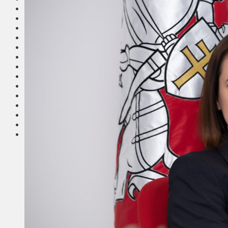
Общество
Мнения
Вильнюс
Клайпеда
Висагинас
Регионы
Соседи
Транспорт
Выбор читателей
Калейдоскоп
Армия
Сейм Литвы
Культура
Больше
Фоторепортаж
Туризм
ЛК рекомендует
Сеньорам
Образование
Здравоохранение
Экология
Происшествия
Приграничье