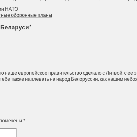
ии НАТО
стные оборонные планы
 Беларуси
”
что наше европейское правительство сделало с Литвой, с ее 
, тебе также наплевать на народ Белоруссии, как нашим небо
 помечены
*