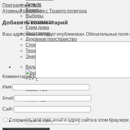
Деньги
Приграничье №35
Визиты
Атомный разведчик с Тоцкого полигона
Выборы
Агроновости
Добавить комментарий
Едим дома
Ищу семью
Ваш адрес email не будет опубликован.
Обязательные поля
Духовное пространство
Спорт
Технологии
Энергетика
Вильнюс
Комментарий
*
+
19°
C
Имя
Макс.:
+
20°
Email
Мин.:
+
12°
Сайт
Сб, 08.08.2026
Сохранить моё имя, email и адрес сайта в этом браузе