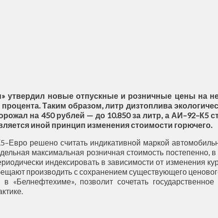
» утвердил новые отпускные и розничные цены на не
 процента. Таким образом, литр дизтоплива экологиче
рожал на 450 рублей — до 10.850 за литр, а АИ–92–К5 сто
вляется иной принцип изменения стоимости горючего.
–Евро решено считать индикативной маркой автомобильно
едельная максимальная розничная стоимость постепенно, в 
ериодически индексировать в зависимости от изменения кур
бещают производить с сохранением существующего ценово
 в «Белнефтехиме», позволит сочетать государственное
ктике.