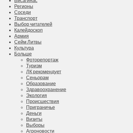
Висагинас
Регионы
Соседи
Транспорт
Выбор читателей
Калейдоскоп
Армия
Сейм Литвы
Культура
Больше
Фоторепортаж
Туризм
ЛК рекомендует
Сеньорам
Образование
Здравоохранение
Экология
Происшествия
Приграничье
Деньги
Визиты
Выборы
Агроновости