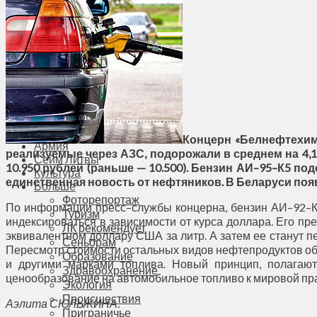
Общество
Мнения
Вильнюс
Клайпеда
Висагинас
Регионы
Соседи
Транспорт
Выбор читателей
Калейдоскоп
Концерн «Белнефтехим
Армия
реализуемые через АЗС, подорожали в среднем на 4,1
Сейм Литвы
10.950 рублей (раньше — 10.500). Бензин АИ–95–К5 подо
Культура
единственная новость от нефтяников. В Беларуси поя
Больше
Фоторепортаж
По информации пресс–службы концерна, бензин АИ–92–К5
Туризм
индексироваться в зависимости от курса доллара. Его пр
ЛК рекомендует
эквивалентном доллару США за литр. А затем ее станут п
Сеньорам
Пересмотр стоимости остальных видов нефтепродуктов о
Образование
и другими марками топлива. Новый принцип, полагают
Здравоохранение
ценообразование на автомобильное топливо к мировой пра
Экология
Происшествия
Аэлита СЮЛЬЖИНА.
Приграничье