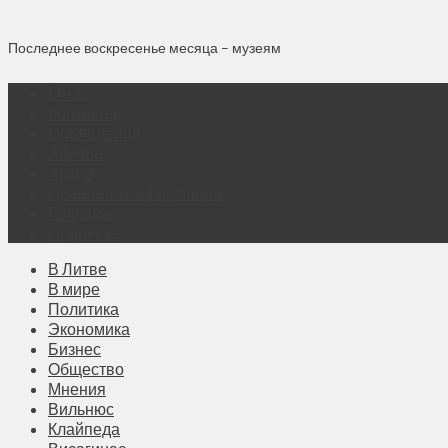
Последнее воскресенье месяца – музеям
О нас
Контакты
Объявления
Афиша
Архив
Правовая информация
Реклама
Подписка
В Литве
В мире
Политика
Экономика
Бизнес
Общество
Мнения
Вильнюс
Клайпеда