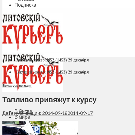
Подписка
Текущий номер:
N52 (1453) 29 декабря
Текущий номер:
N52 (1453) 29 декабря
Беларусь сегодня
Топливо привяжут к курсу
В Литве
Дата публикации: 2014-09-18
2014-09-17
В мире
Политика
Экономика
Бизнес