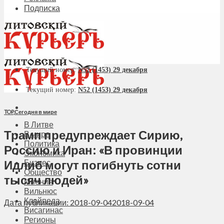
Подписка
Текущий номер:
N52 (1453) 29 декабря
Текущий номер:
N52 (1453) 29 декабря
TOP
,
Сегодня в мире
В Литве
Трамп предупреждает Сирию,
В мире
Политика
Россию и Иран: «В провинции
Экономика
Идлиб могут погибнуть сотни
Бизнес
Общество
тысяч людей»
Мнения
Вильнюс
Клайпеда
Дата публикации: 2018-09-04
2018-09-04
Висагинас
Регионы