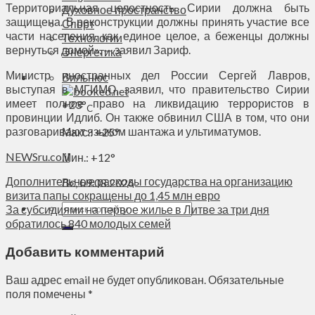
Территориальная целостность Сирии должна быть
Духовное пространство
защищена. В реконструкции должны принять участие все
Спорт
части населения, как единое целое, а беженцы должны
Технологии
вернуться домой», — заявил Зариф.
Энергетика
Министр иностранных дел России Сергей Лавров,
Вильнюс
выступая в МГИМО, заявил, что правительство Сирии
имеет полное право на ликвидацию террористов в
+
23°
C
провинции Идлиб. Он также обвинил США в том, что они
разговаривают языком шантажа и ультиматумов.
Макс.:
+
25°
NEWSru.co.il
Мин.:
+
12°
Дополнительные расходы государства на организацию
Вс, 09.08.2026
визита папы сокращены до 1,45 млн евро
За субсидиями на первое жилье в Литве за три дня
обратилось 840 молодых семей
Добавить комментарий
Ваш адрес email не будет опубликован.
Обязательные
поля помечены
*