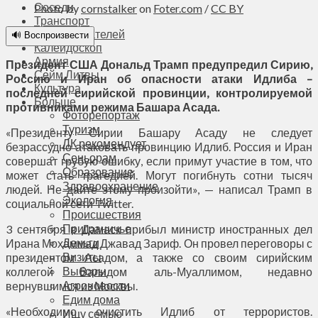
Соседи
Photo by
cornstalker
on
Foter.com
/
CC BY
Транспорт
Выбор читателей
🔊 Воспроизвести
Калейдоскоп
Армия
Президент США Дональд Трамп предупредил Сирию,
Сейм Литвы
Россию и Иран об опасности атаки Идлиба –
Культура
последней сирийской провинции, контролируемой
Больше
противниками режима Башара Асада.
Фоторепортаж
Туризм
«Президенту Сирии Башару Асаду не следует
ЛК рекомендует
безрассудно атаковать провинцию Идлиб. Россия и Иран
Сеньорам
совершат грубую ошибку, если примут участие в том, что
Образование
может стать трагедией. Могут погибнуть сотни тысяч
Здравоохранение
людей. Не дайте этому произойти», — написал Трамп в
Экология
социальной сети Twitter.
Происшествия
Приграничье
3 сентября в Дамаск прибыл министр иностранных дел
Деньги
Ирана Мохаммад Джавад Зариф. Он провел переговоры с
Визиты
президентом Асадом, а также со своим сирийским
Выборы
коллегой Валидом аль-Муаллимом, недавно
Агроновости
вернувшимся из Москвы.
Едим дома
«Необходимо очистить Идлиб от террористов.
Ищу семью