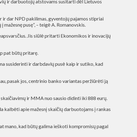
ių ir darbuotojų atstovams susitarti dėl Lietuvos
bar ir dar NPD pakilimas, gyventojų pajamos stipriai
ių į mažesnę pusę“, – teigė A. Romanovskis.
svarsčius. Jis siūlė pritarti Ekonomikos ir inovacijų
p pat būtų pritarę.
a susiderinti ir darbdavių pusė kaip ir sutiko, kad
u, pasak jos, centrinio banko variantas peržiūrėti ją
skaičiavimų ir MMA nuo sausio didinti iki 888 eurų.
a kalbėti apie mažesnį skaičių darbuotojams į rankas
 pat mano, kad būtų galima ieškoti kompromisų pagal