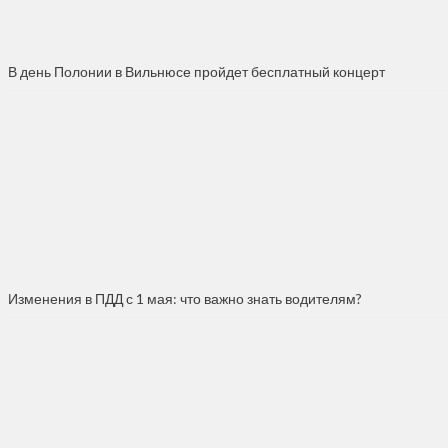
В день Полонии в Вильнюсе пройдет бесплатный концерт
Изменения в ПДД с 1 мая: что важно знать водителям?