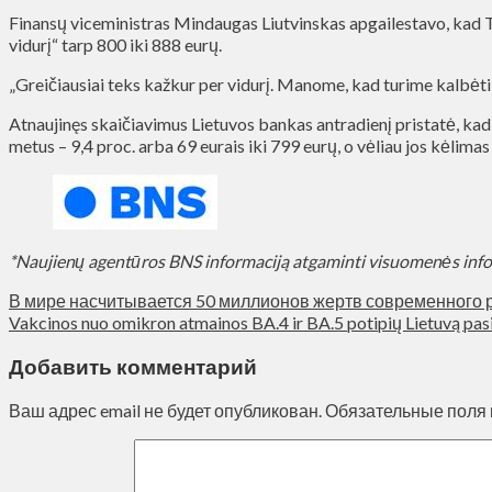
Finansų viceministras Mindaugas Liutvinskas apgailestavo, kad Tr
vidurį“ tarp 800 iki 888 eurų.
„Greičiausiai teks kažkur per vidurį. Manome, kad turime kalbėti 
Atnaujinęs skaičiavimus Lietuvos bankas antradienį pristatė, kad
metus – 9,4 proc. arba 69 eurais iki 799 eurų, o vėliau jos kėlim
*Naujienų agentūros BNS informaciją atgaminti visuomenės inf
В мире насчитывается 50 миллионов жертв современного 
Vakcinos nuo omikron atmainos BA.4 ir BA.5 potipių Lietuvą pas
Добавить комментарий
Ваш адрес email не будет опубликован.
Обязательные поля