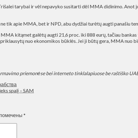
išalei tarybai ir vėl nepavyko susitarti dėl MMA didinimo. Anot j
ne tik apie MMA, bet ir NPD, abu dydžiai turėtų augti panašiu temp
 MMA kitąmet galėtų augti 21,6 proc. iki 888 eurų, tačiau bankas t
as priklausytų nuo ekonomikos būklės. Jei ji būtų gera, MMA nuo bir
ormavimo priemonėse bei interneto tinklalapiuose be raštiško U
рабства
ieks spalį – SAM
 помечены
*