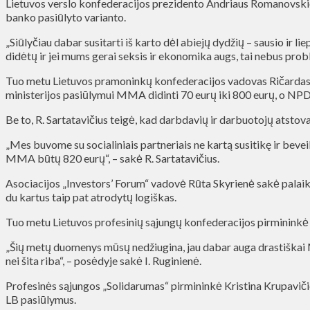
Lietuvos verslo konfederacijos prezidento Andriaus Romanovskio t
banko pasiūlyto varianto.
„Siūlyčiau dabar susitarti iš karto dėl abiejų dydžių – sausio ir l
didėtų ir jei mums gerai seksis ir ekonomika augs, tai nebus prob
Tuo metu Lietuvos pramoninkų konfederacijos vadovas Ričardas Sar
ministerijos pasiūlymui MMA didinti 70 eurų iki 800 eurų, o NPD 
Be to, R. Sartatavičius teigė, kad darbdavių ir darbuotojų atsto
„Mes buvome su socialiniais partneriais ne kartą susitikę ir beve
MMA būtų 820 eurų“, – sakė R. Sartatavičius.
Asociacijos „Investors’ Forum“ vadovė Rūta Skyrienė sakė palaika
du kartus taip pat atrodytų logiškas.
Tuo metu Lietuvos profesinių sąjungų konfederacijos pirmininkė 
„Šių metų duomenys mūsų nedžiugina, jau dabar auga drastiškai M
nei šita riba“, – posėdyje sakė I. Ruginienė.
Profesinės sąjungos „Solidarumas“ pirmininkė Kristina Krupaviči
LB pasiūlymus.