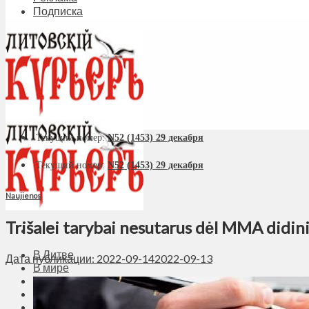
Подписка
Текущий номер:
N52 (1453) 29 декабря
Текущий номер:
N52 (1453) 29 декабря
Naujienos
Trišalei tarybai nesutarus dėl MMA didin
В Литве
Дата публикации: 2022-09-14
2022-09-13
В мире
Политика
Экономика
Бизнес