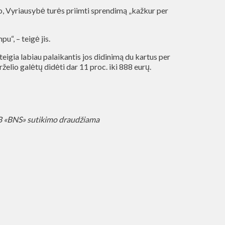
o, Vyriausybė turės priimti sprendimą „kažkur per
u“, – teigė jis.
eigia labiau palaikantis jos didinimą du kartus per
želio galėtų didėti dar 11 proc. iki 888 eurų.
AB «BNS» sutikimo draudžiama