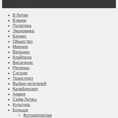
Реклама
Подписка
В Литве
В мире
Политика
Экономика
Бизнес
Общество
Мнения
Вильнюс
Клайпеда
Висагинас
Регионы
Соседи
Транспорт
Выбор читателей
Калейдоскоп
Армия
Сейм Литвы
Культура
Больше
Фоторепортаж