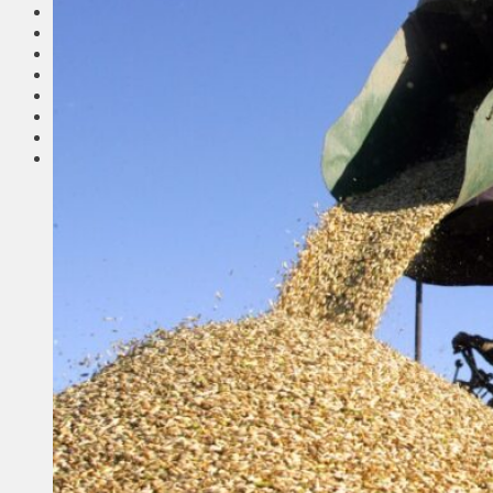
Соседи
Транспорт
Выбор читателей
Калейдоскоп
Армия
Сейм Литвы
Культура
Больше
Фоторепортаж
Туризм
ЛК рекомендует
Сеньорам
Образование
Здравоохранение
Экология
Происшествия
Приграничье
Деньги
Визиты
Выборы
Агроновости
Едим дома
Ищу семью