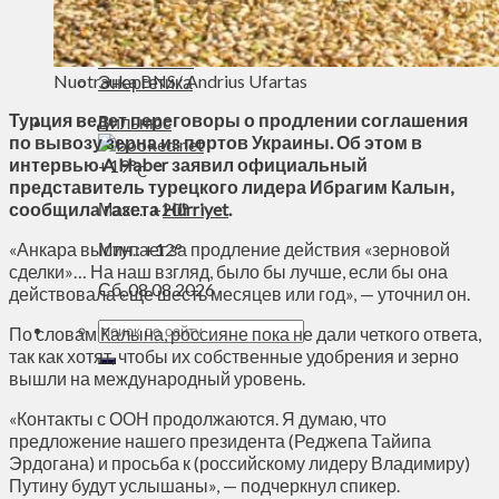
Духовное пространство
Спорт
Технологии
Nuotrauka BNS/ Andrius Ufartas
Энергетика
Турция ведет переговоры о продлении соглашения
Вильнюс
по вывозу зерна из портов Украины. Об этом в
интервью A Haber заявил официальный
+
19°
C
представитель турецкого лидера Ибрагим Калын,
сообщила газета
Hürriyet
.
Макс.:
+
20°
«Анкара выступает за продление действия «зерновой
Мин.:
+
12°
сделки»… На наш взгляд, было бы лучше, если бы она
Сб, 08.08.2026
действовала еще шесть месяцев или год», — уточнил он.
По словам Калына, россияне пока не дали четкого ответа,
так как хотят, чтобы их собственные удобрения и зерно
вышли на международный уровень.
«Контакты с ООН продолжаются. Я думаю, что
предложение нашего президента (Реджепа Тайипа
Эрдогана) и просьба к (российскому лидеру Владимиру)
Путину будут услышаны», — подчеркнул спикер.