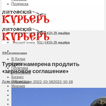
Подписка
Текущий номер:
N52 (1453) 29 декабря
Текущий номер:
N52 (1453) 29 декабря
TOP
,
Сегодня в мире
В Литве
Турция намерена продлить
В мире
Политика
«зерновое соглашение»
Экономика
Бизнес
Общество
Дата публикации: 2022-10-18
2022-10-18
Мнения
Вильнюс
Клайпеда
Висагинас
Регионы