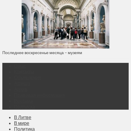
Последнее воскресенье месяца – музеям
О нас
Контакты
Объявления
Афиша
Архив
Правовая информация
Реклама
Подписка
В Литве
В мире
Политика