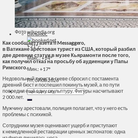
Духовное пространство
Спорт
Технологии
Энергетика
Фото wikpedia.org
Вильнюс
Как сообщает газета Il Messaggero,
+
21°
C
в Ватикане арестован турист из США, который разбил
две древние статуи в музее Кьярамонти после того,
Макс.:
+
24°
как получил отказ на просьбу об аудиенции у Папы
Римского.
Мин.:
+
17°
Недовольный турист в гневе сбросил с постамента
Пт, 07.08.2026
древний бюст и поспешил покинуть музей, а по пути
повредил ещё одну скульптуру. Фигуры насчитывают
2 000 лет.
Мужчину арестовали, полиция полагает, что у него есть
проблемы с психикой.
Сотрудники музея оценивают ущерб и приступают
к немедленной реставрации ценных экспонатов: одна
из фигур лишилась носа.