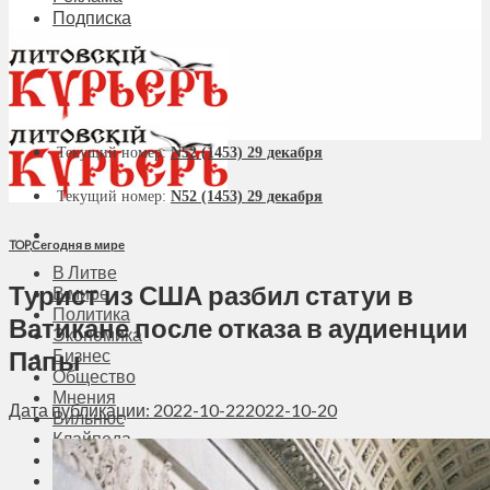
Подписка
Текущий номер:
N52 (1453) 29 декабря
Текущий номер:
N52 (1453) 29 декабря
TOP
,
Сегодня в мире
В Литве
Турист из США разбил статуи в
В мире
Политика
Ватикане после отказа в аудиенции
Экономика
Папы
Бизнес
Общество
Мнения
Дата публикации: 2022-10-22
2022-10-20
Вильнюс
Клайпеда
Висагинас
Регионы