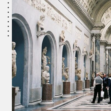
Соседи
Транспорт
Выбор читателей
Калейдоскоп
Армия
Сейм Литвы
Культура
Больше
Фоторепортаж
Туризм
ЛК рекомендует
Сеньорам
Образование
Здравоохранение
Экология
Происшествия
Приграничье
Деньги
Визиты
Выборы
Агроновости
Едим дома
Ищу семью