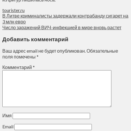
tourister.ru
В Литве криминалисты задержали контрабанду сигарет на
3 млн евро
Число заражений ВИЧ-инфекцией в мире вновь растет
Добавить комментарий
Ваш адрес email не будет опубликован.
Обязательные
поля помечены
*
Комментарий
*
Имя
Email