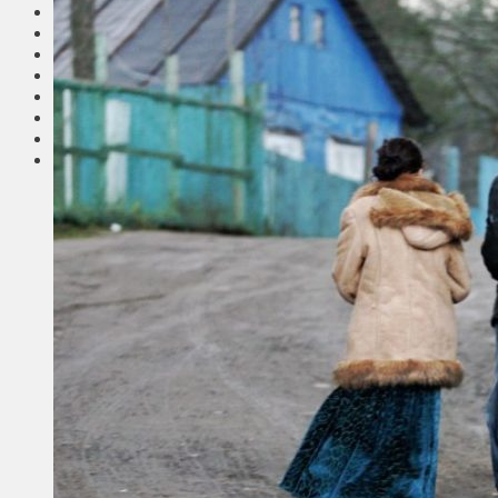
Соседи
Транспорт
Выбор читателей
Калейдоскоп
Армия
Сейм Литвы
Культура
Больше
Фоторепортаж
Туризм
ЛК рекомендует
Сеньорам
Образование
Здравоохранение
Экология
Происшествия
Приграничье
Деньги
Визиты
Выборы
Агроновости
Едим дома
Ищу семью