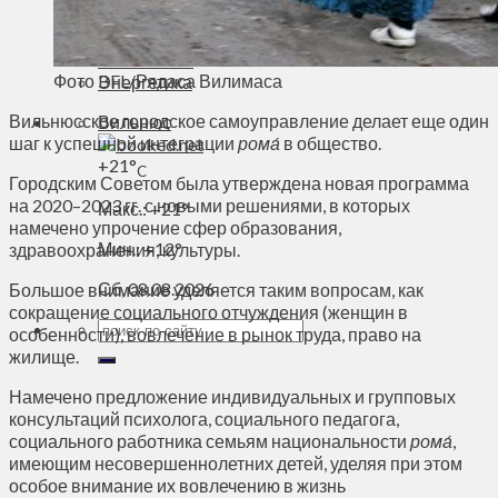
Духовное пространство
Спорт
Технологии
Фото BFL/Рядаса Вилимаса
Энергетика
Вильнюсское городское самоуправление делает еще один
Вильнюс
шаг к успешной интеграции
рома́
в общество.
+
21°
C
Городским Советом была утверждена новая программа
на 2020–2023 гг. с новыми решениями, в которых
Макс.:
+
21°
намечено упрочение сфер образования,
Мин.:
+
12°
здравоохранения, культуры.
Сб, 08.08.2026
Большое внимание уделяется таким вопросам, как
сокращение социального отчуждения (женщин в
особенности), вовлечение в рынок труда, право на
жилище.
Намечено предложение индивидуальных и групповых
консультаций психолога, социального педагога,
социального работника семьям национальности
рома́
,
имеющим несовершеннолетних детей, уделяя при этом
особое внимание их вовлечению в жизнь