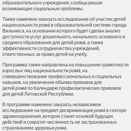
образовательного учреждения, сообща решая
возникающие социальные проблемы.
Также намечено заказать исследование об участии детей
национальности
рома́
в образовательной системе города
Вильнюса, на основании которого будет сделан анализ
доступности услуг дошкольного, начального, основного и
среднего образования для детей
рома́
, а также
эффективности сотрудничества учреждений,
ответственных за право детей на учебу.
Программа также направлена на повышение грамотности
взрослых лиц национальности
рома́
, на
совершенствование профессиональных и социальных
навыков, на увеличение объема прививок для
детей
рома́
по Календарю профилактических прививок
для детей Литовской Республики.
В программе намечено заказать независимое
исследование на предмет дискриминации
рома́
в секторе
здравоохранения, которое станет основой будущих
действий и сократит численность не застрахованных
страхованием здоровья
рома́
.