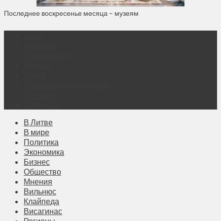
Последнее воскресенье месяца – музеям
О нас
Контакты
Объявления
Афиша
Архив
Правовая информация
Реклама
Подписка
В Литве
В мире
Политика
Экономика
Бизнес
Общество
Мнения
Вильнюс
Клайпеда
Висагинас
Регионы