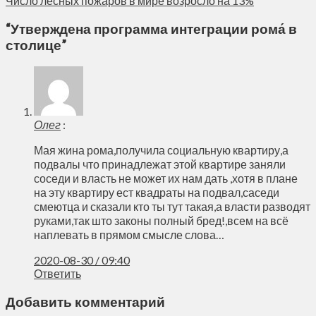
Число лесных пожаров в мире возросло на 13%
“
Утверждена программа интеграции рома́ в
столице
”
Олег
:
Мая жина рома,получила социальную квартиру,а
подвалы что принадлежат этой квартире заняли
соседи и власть не может их нам дать ,хотя в плане
на эту квартиру ест квадраты на подвал,саседи
смеютца и сказали кто ты тут такая,а власти разводят
руками,так што законы полный бред!,всем на всё
наплевать в прямом смысле слова…
2020-08-30 / 09:40
Ответить
Добавить комментарий