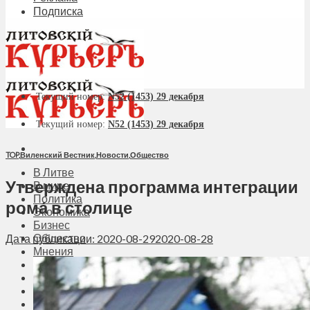
Подписка
Текущий номер:
N52 (1453) 29 декабря
Текущий номер:
N52 (1453) 29 декабря
TOP
,
Виленский Вестник
,
Новости
,
Общество
В Литве
Утверждена программа интеграции
В мире
Политика
рома́ в столице
Экономика
Бизнес
Общество
Дата публикации: 2020-08-29
2020-08-28
Мнения
Вильнюс
Клайпеда
Висагинас
Регионы