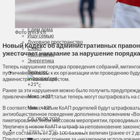
Деньги
Визиты
Выборы
Агроновости
Едим дома
Фото vrm.lrv.lt
Ищу семью
Духовное пространство
Новый Кодекс об административных правонар
Спорт
ужесточает наказание за нарушение порядк
Технологии
Энергетика
Теперь нарушение порядка проведения собраний, митингов
Вильнюс
публичные призывы к их организации или проведению буду
административным арестом.
+
21°
C
Ранее за эти нарушения можно было получить предупрежде
Макс.:
+
21°
привлечении по этой статье теперь могут оштрафовать на 
Мин.:
+
12°
В соответствии с новым КоАП родителей будут штрафовать
антиобщественное поведение дополнена положением «Вовл
Сб, 08.08.2026
пикетировании, ином массовом мероприятии, проводимых с
Увеличен в новом КоАП и штраф за неповиновение законн
будет составлять от 2 до 100 базовых величин (ранее от 2
Предусмотрено ужесточение за «незаконное использование