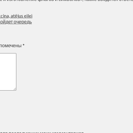
na, atėjus eilei
дойдет очередь
 помечены
*