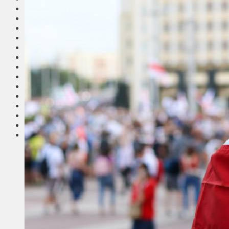
Общество
Мнения
Вильнюс
Клайпеда
Висагинас
Регионы
Соседи
Транспорт
Выбор читателей
Калейдоскоп
Армия
Сейм Литвы
Культура
Больше
Фоторепортаж
Туризм
ЛК рекомендует
Сеньорам
Образование
Здравоохранение
Экология
Происшествия
Приграничье