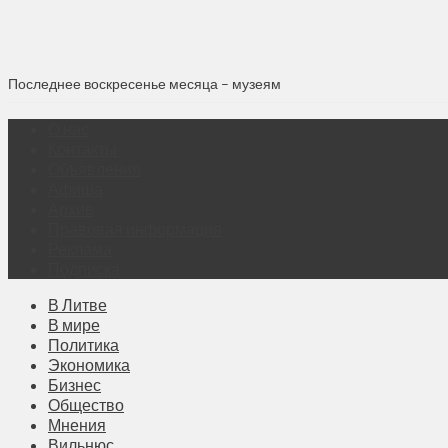
Последнее воскресенье месяца – музеям
О нас
Контакты
Объявления
Афиша
Архив
Правовая информация
Реклама
Подписка
В Литве
В мире
Политика
Экономика
Бизнес
Общество
Мнения
Вильнюс