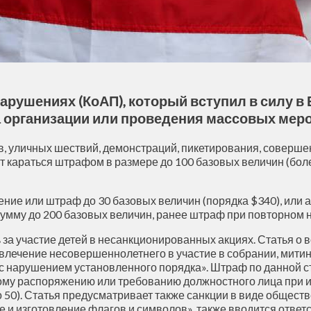
ушениях (КоАП), который вступил в силу в Б
а организации или проведения массовых мер
, уличных шествий, демонстраций, пикетирования, совершен
т караться штрафом в размере до 100 базовых величин (бол
ние или штраф до 30 базовых величин (порядка $340), или
сумму до 200 базовых величин, ранее штраф при повторном 
 за участие детей в несанкционированных акциях. Статья о
ечение несовершеннолетнего в участие в собрании, митинг
 нарушением установленного порядка». Штраф по данной стат
ому распоряжению или требованию должностного лица при 
 до 50). Статья предусматривает также санкции в виде общес
 и изготовление флагов и символов», также вводится отве