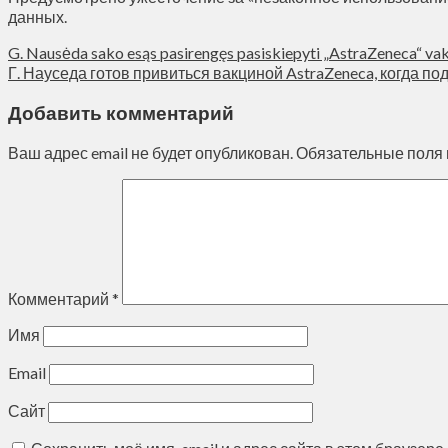
данных.
G. Nausėda sako esąs pasirengęs pasiskiepyti „AstraZeneca“ vakci
Г. Науседа готов привиться вакциной AstraZeneca, когда по
Добавить комментарий
Ваш адрес email не будет опубликован.
Обязательные поля
Комментарий
*
Имя
Email
Сайт