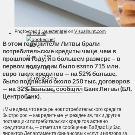
Духовное пространство
Спорт
Технологии
Энергетика
Photo credit:
wuestenigel
on
Visualhunt.com
Вильнюс
В этом году жители Литвы брали
+
21°
C
потребительские кредиты чаще, чем в
Макс.:
+
25°
прошлом году, и в большем размере – в
первом полугодии было взято 715 млн.
Мин.:
+
12°
евро таких кредитов — на 52% больше,
Вс, 09.08.2026
было подписано около 250 тыс. договоров
— на 32% больше, сообщил Банк Литвы (БЛ,
Центробанк).
«Мы видим, что весь рынок потребительского кредита
быстро рос — как редитные учреждения, так и другие
поставщики потребительских кредитов активно
кредитовали», — отметил в сообщении Вайдас Цибас,
директор Департамента финансовых услуг и надзора за