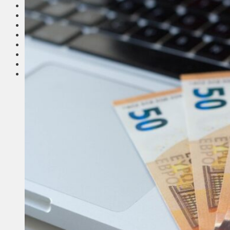
Соседи
Транспорт
Выбор читателей
Калейдоскоп
Армия
Сейм Литвы
Культура
Больше
Фоторепортаж
Туризм
ЛК рекомендует
Сеньорам
Образование
Здравоохранение
Экология
Происшествия
Приграничье
Деньги
Визиты
Выборы
Агроновости
Едим дома
Ищу семью