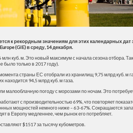
тся к рекордным значениям для этих календарных дат 
Europe (GIE) в среду, 14 декабря.
56 млн куб. м. Это новый максимум с начала сезона отбора. Т
 было только в 2017 году).
 момента страны ЕС отобрали из хранилищ 9,75 млрд куб. м г
х находится 94,5 млрд куб. м газа.
ли малооблачную погоду с морозами по ночам. Это потребует
аботают с производительностью 69%, что повторяет показат
ионных мощностей немного ниже – 63-67%. Сокращаются зап
дят в Европу медленнее, чем рынок его потребляет.
оставляют $1517 за тысячу кубометров.