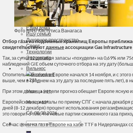
Деньги
Визиты
Выборы
Агроновости
Едим дома
Фото BNS/ Кястутиса Ванагаса
Ищу семью
Духовное пространство
Отбор газа из подземных хранилищ Европы приближае
Спорт
свидетельствуют
данные
ассоциации Gas Infrastructure 
Технологии
Энергетика
Так, за сутки 12 декабря запасы «похудели» на 0,69% или 7
наблюдений GIE объем суточного отбора на эту дату (больше
Вильнюс
Отопительный сезон в Европе начался 14 ноября, и с этого
+
21°
выше, чем в среднем на эту дату за последние пять лет), в ни
C
При этом до конца недели прогноз обещает Европе ясную и
Макс.:
+
21°
Европейские терминалы по приему СПГ с начала декабря р
Мин.:
+
12°
дней (8-12 декабря) процент использования регазификац
Сб, 08.08.2026
это говорит о том, что новые партии сжиженного газа прихо
Сейчас цены на газ в Европе на хабе TTF в Нидерландах с