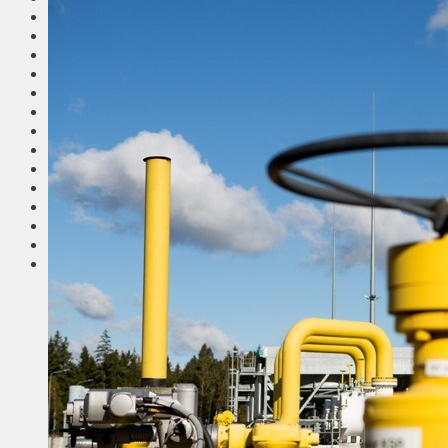
Общество
Мнения
Вильнюс
Клайпеда
Висагинас
Регионы
Соседи
Транспорт
Выбор читателей
Калейдоскоп
Армия
Сейм Литвы
Культура
Больше
Фоторепортаж
Туризм
ЛК рекомендует
Сеньорам
Образование
Здравоохранение
Экология
Происшествия
Приграничье