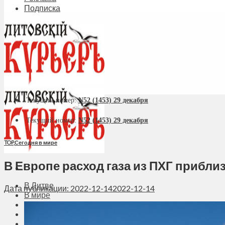
Подписка
Текущий номер:
N52 (1453) 29 декабря
Текущий номер:
N52 (1453) 29 декабря
TOP
,
Сегодня в мире
В Европе расход газа из ПХГ прибли
В Литве
Дата публикации: 2022-12-14
2022-12-14
В мире
Политика
Экономика
Бизнес