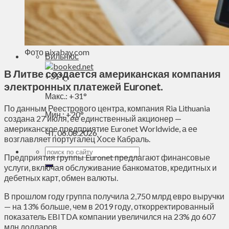
Духовное пространство
Спорт
Технологии
Энергетика
Фото pixabay.com
Вильнюс
В Литве создается американская компания
+
31°
C
электронных платежей Euronet.
Макс.:
+
31°
По данным Реестрового центра, компания Ria Lithuania
Мин.:
+
20°
создана 27 июля, ее единственный акционер —
американское предприятие Euronet Worldwide, а ее
Чт, 06.08.2026
возглавляет португалец Хосе Кабраль.
Предприятия группы Euronet предлагают финансовые
услуги, включая обслуживание банкоматов, кредитных и
дебетных карт, обмен валюты.
В прошлом году группа получила 2,750 млрд евро выручки
— на 13% больше, чем в 2019 году, откорректированный
показатель EBITDA компании увеличился на 23% до 607
млн долларов.