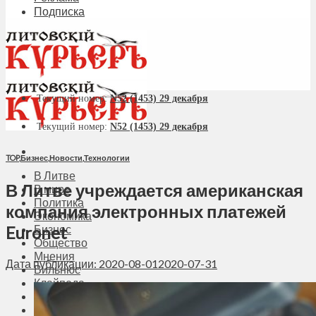
Подписка
Текущий номер:
N52 (1453) 29 декабря
Текущий номер:
N52 (1453) 29 декабря
TOP
,
Бизнес
,
Новости
,
Технологии
В Литве
В Литве учреждается американская
В мире
Политика
компания электронных платежей
Экономика
Euronet
Бизнес
Общество
Мнения
Дата публикации: 2020-08-01
2020-07-31
Вильнюс
Клайпеда
Висагинас
Регионы