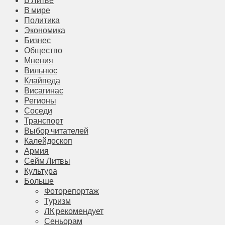
В мире
Политика
Экономика
Бизнес
Общество
Мнения
Вильнюс
Клайпеда
Висагинас
Регионы
Соседи
Транспорт
Выбор читателей
Калейдоскоп
Армия
Сейм Литвы
Культура
Больше
Фоторепортаж
Туризм
ЛК рекомендует
Сеньорам