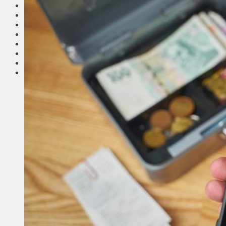
Соседи
Транспорт
Выбор читателей
Калейдоскоп
Армия
Сейм Литвы
Культура
Больше
Фоторепортаж
Туризм
ЛК рекомендует
Сеньорам
Образование
Здравоохранение
Экология
Происшествия
Приграничье
Деньги
Визиты
Выборы
Агроновости
Едим дома
Ищу семью