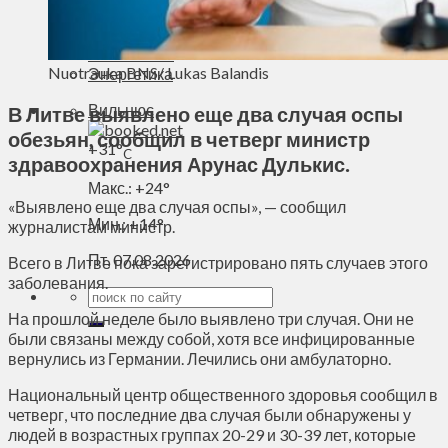
Духовное пространство
Спорт
Технологии
Nuotrauka BNS/ Lukas Balandis
Энергетика
Вильнюс
В Литве выявлено еще два случая оспы
обезьян, сообщил в четверг министр
+
31°
C
здравоохранения Арунас Дулькис.
Макс.:
+
24°
«Выявлено еще два случая оспы», — сообщил
Мин.:
+
14°
журналистам министр.
Пт, 07.08.2026
Всего в Литве пока зарегистрировано пять случаев этого
заболевания.
На прошлой неделе было выявлено три случая. Они не
были связаны между собой, хотя все инфицированные
вернулись из Германии. Лечились они амбулаторно.
Национальный центр общественного здоровья сообщил в
четверг, что последние два случая были обнаружены у
людей в возрастных группах 20-29 и 30-39 лет, которые