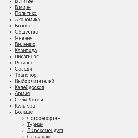
В Литве
В мире
Политика
Экономика
Бизнес
Общество
Мнения
Вильнюс
Клайпеда
Висагинас
Регионы
Соседи
Транспорт
Выбор читателей
Калейдоскоп
Армия
Сейм Литвы
Культура
Больше
Фоторепортаж
Туризм
ЛК рекомендует
Сеньорам