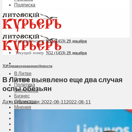
Подписка
Текущий номер:
N52 (1453) 29 декабря
Текущий номер:
N52 (1453) 29 декабря
TOP
,
Здравоохранение
,
Новости
В Литве
В Литве выявлено еще два случая
В мире
Политика
оспы обезьян
Экономика
Бизнес
Общество
Дата публикации: 2022-08-11
2022-08-11
Мнения
Вильнюс
Клайпеда
Висагинас
Регионы