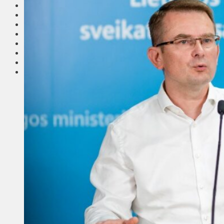
Соседи
Транспорт
Выбор читателей
Калейдоскоп
Армия
Сейм Литвы
Культура
Больше
Фоторепортаж
Туризм
ЛК рекомендует
Сеньорам
Образование
Здравоохранение
Экология
Происшествия
Приграничье
Деньги
Визиты
Выборы
Агроновости
Едим дома
Ищу семью