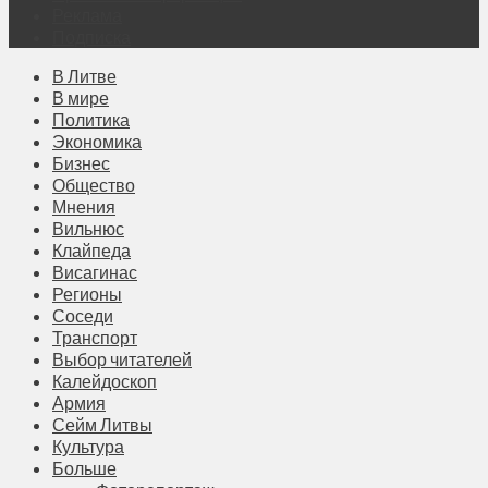
Реклама
Подписка
В Литве
В мире
Политика
Экономика
Бизнес
Общество
Мнения
Вильнюс
Клайпеда
Висагинас
Регионы
Соседи
Транспорт
Выбор читателей
Калейдоскоп
Армия
Сейм Литвы
Культура
Больше