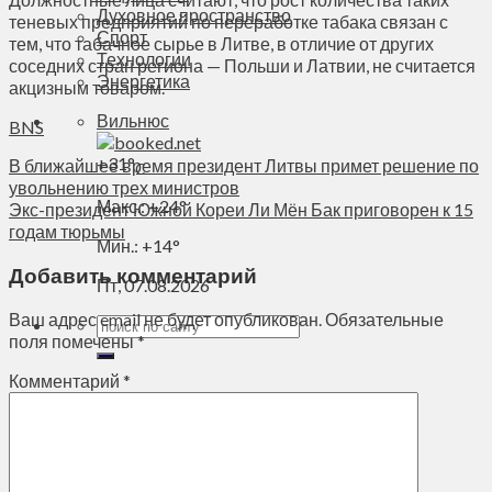
Духовное пространство
теневых предприятий по переработке табака связан с
Спорт
тем, что табачное сырье в Литве, в отличие от других
Технологии
соседних стран региона — Польши и Латвии, не считается
Энергетика
акцизным товаром.
Вильнюс
BNS
+
31°
В ближайшее время президент Литвы примет решение по
C
увольнению трех министров
Макс.:
+
24°
Экс-президент Южной Кореи Ли Мён Бак приговорен к 15
годам тюрьмы
Мин.:
+
14°
Добавить комментарий
Пт, 07.08.2026
Ваш адрес email не будет опубликован.
Обязательные
поля помечены
*
Комментарий
*