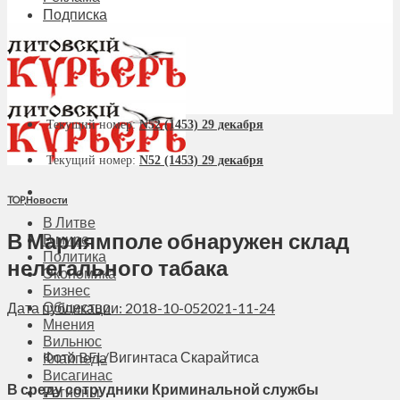
Подписка
Текущий номер:
N52 (1453) 29 декабря
Текущий номер:
N52 (1453) 29 декабря
TOP
,
Новости
В Литве
В Мариямполе обнаружен склад
В мире
Политика
нелегального табака
Экономика
Бизнес
Общество
Дата публикации: 2018-10-05
2021-11-24
Мнения
Вильнюс
Фото BFL/Вигинтаса Скарайтиса
Клайпеда
Висагинас
В среду сотрудники Криминальной службы
Регионы