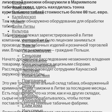
литовской таможни обнаружили в Мариямполе
Соседи
табачный склад, здесь находилась тонна
Транспорт
курительного табака стоимостью более 88 тыс. евро.
Выбор читателей
Калейдоскоп
Там же были обнаружено оборудование для обработки
Армия
табака.
Сейм Литвы
Культура
Табак принадлежал зарегистрированной в Литве
Больше
компании, у которой не было лицензии заниматься
Фоторепортаж
производством табачных изделий и розничной торговлей
Туризм
ими. Владельцы компании — граждане Польши.
ЛК рекомендует
Сеньорам
Начато досудебное расследование незаконного владения
Образование
товарами, облагающимися акцизными сборами.
Здравоохранение
Расследованием руководят сотрудники Каунасской
Экология
окружной прокуратуры.
Происшествия
Приграничье
Это уже третий нелегальный склад табака, обнаруженный
Деньги
криминалистами таможни в Литве за последние месяцы.
Визиты
Есть подозрения, что на этом, как и на других складах,
Выборы
сырье незаконно обрабатывалось, чтобы потом
Агроновости
поставлять его на теневые табачные фабрики.
Едим дома
Ищу семью
Должностные лица считают, что рост количества таких