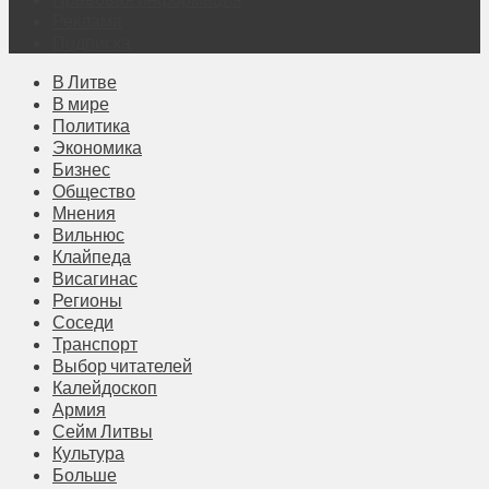
Реклама
Подписка
В Литве
В мире
Политика
Экономика
Бизнес
Общество
Мнения
Вильнюс
Клайпеда
Висагинас
Регионы
Соседи
Транспорт
Выбор читателей
Калейдоскоп
Армия
Сейм Литвы
Культура
Больше