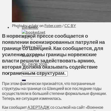
Духовное пространство
Спорт
Технологии
Энергетика
Photo by
aslakr
on
Foter.com
/
CC BY
Вильнюс
В норвежской прессе сообщается о
+
21°
C
появлении военизированных патрулей на
Макс.:
+
25°
границе со Швецией. Как сообщается, для
усиления охраны границы норвежские
Мин.:
+
12°
власти решили задействовать армию,
Вс, 09.08.2026
которая должна оказывать содействие
пограничным структурам.
При этом фактически признаётся, что пограничные
структуры на границе со Швецией все последние годы
осуществляли в большей степени формальные функции.
Теперь же ситуация изменилась.
Как сообщает
АЗЕРТАДЖ
со ссылкой на сайт «Военное