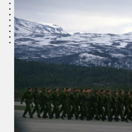
Соседи
Транспорт
Выбор читателей
Калейдоскоп
Армия
Сейм Литвы
Культура
Больше
Фоторепортаж
Туризм
ЛК рекомендует
Сеньорам
Образование
Здравоохранение
Экология
Происшествия
Приграничье
Деньги
Визиты
Выборы
Агроновости
Едим дома
Ищу семью