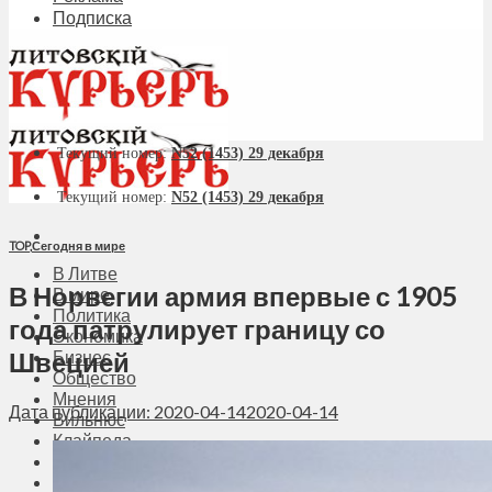
Подписка
Текущий номер:
N52 (1453) 29 декабря
Текущий номер:
N52 (1453) 29 декабря
TOP
,
Сегодня в мире
В Литве
В Норвегии армия впервые с 1905
В мире
Политика
года патрулирует границу со
Экономика
Швецией
Бизнес
Общество
Мнения
Дата публикации: 2020-04-14
2020-04-14
Вильнюс
Клайпеда
Висагинас
Регионы