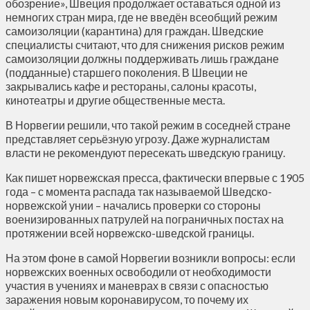
обозрение», Швеция продолжает оставаться одной из
немногих стран мира, где не введён всеобщий режим
самоизоляции (карантина) для граждан. Шведские
специалисты считают, что для снижения рисков режим
самоизоляции должны поддерживать лишь граждане
(подданные) старшего поколения. В Швеции не
закрывались кафе и рестораны, салоны красоты,
кинотеатры и другие общественные места.
В Норвегии решили, что такой режим в соседней стране
представляет серьёзную угрозу. Даже журналистам
власти не рекомендуют пересекать шведскую границу.
Как пишет норвежская пресса, фактически впервые с 1905
года – с момента распада так называемой Шведско-
норвежской унии – начались проверки со стороны
военизированных патрулей на пограничных постах на
протяжении всей норвежско-шведской границы.
На этом фоне в самой Норвегии возникли вопросы: если
норвежских военных освободили от необходимости
участия в учениях и маневрах в связи с опасностью
заражения новым коронавирусом, то почему их