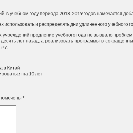
ий, в учебном году периода 2018-2019 годов намечается до
к использовать и распределять дни удлиненного учебного го
х учреждений продление учебного года не вызвало пробле
е десять лет назад, а реализовать программы в сокращенн
зку.
а в Китай
роваться на 10 лет
 помечены
*