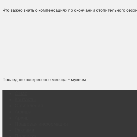
Что важно знать о компенсациях по окончании отопительного сезо
Последнее воскресенье месяца – музеям
О нас
Контакты
Объявления
Афиша
Архив
Правовая информация
Реклама
Подписка