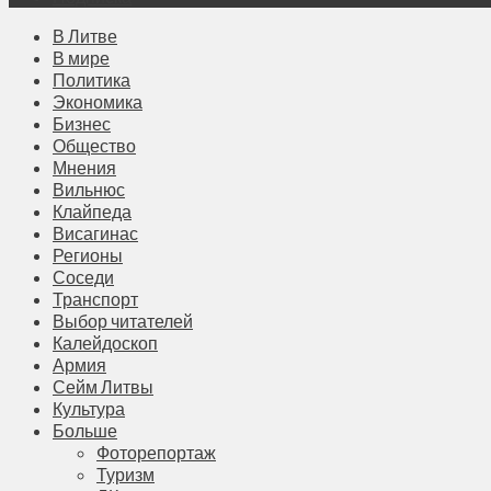
В Литве
В мире
Политика
Экономика
Бизнес
Общество
Мнения
Вильнюс
Клайпеда
Висагинас
Регионы
Соседи
Транспорт
Выбор читателей
Калейдоскоп
Армия
Сейм Литвы
Культура
Больше
Фоторепортаж
Туризм