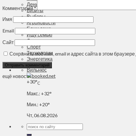
Деньги
Комментарий
*
Визиты
Выборы
Имя
Агроновости
Едим дома
Email
Ищу семью
Духовное пространство
Сайт
Спорт
Технологии
Сохранить моё имя, email и адрес сайта в этом браузе
Энергетика
Вильнюс
ещё новости
+
30°
C
Макс.:
+
32°
Мин.:
+
20°
Чт, 06.08.2026