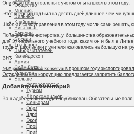
Они будут подготовлены с учетом опыта школ в этом году.
Общество
Мнения
Этот учебный год был на десять дней длиннее, чем минувш
Вильнюс
Клайпеда
Школы и самоуправления в этом году могли сами решать, ка
Висагинас
Регионы
По мнению министерства, у большинства образовательны
Соседи
для 39-недельного учебного года, каким он и был в Литв
Транспорт
трудно, школьники и учителя жаловались на большую нагру
Выбор читателей
Калейдоскоп
BNS
Армия
Сейм Литвы
Marijampoles pieno konservai в прошлом году экспортировал
Культура
Осужденным за коррупцию предлагается запретить баллоти
Больше
Фоторепортаж
Добавить комментарий
Туризм
ЛК рекомендует
Ваш адрес email не будет опубликован.
Обязательные поля
Сеньорам
Образование
Здравоохранение
Экология
Происшествия
Приграничье