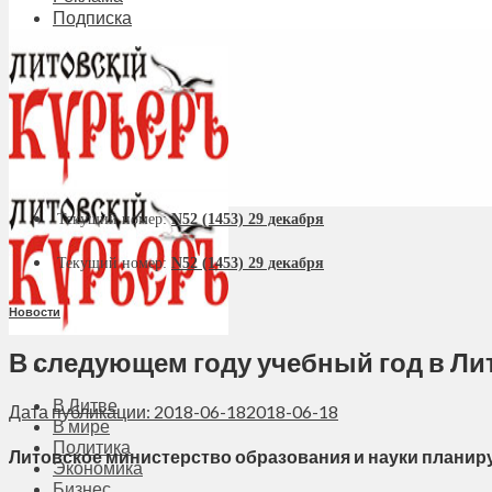
Подписка
Текущий номер:
N52 (1453) 29 декабря
Текущий номер:
N52 (1453) 29 декабря
Новости
В следующем году учебный год в Ли
В Литве
Дата публикации: 2018-06-18
2018-06-18
В мире
Политика
Литовское министерство образования и науки планир
Экономика
Бизнес