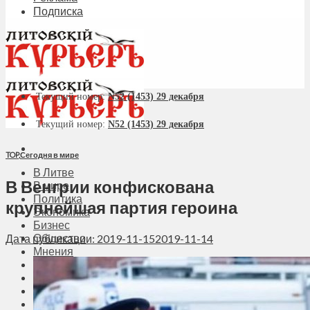
Подписка
Текущий номер:
N52 (1453) 29 декабря
Текущий номер:
N52 (1453) 29 декабря
TOP
,
Сегодня в мире
В Литве
В Венгрии конфискована
В мире
Политика
крупнейшая партия героина
Экономика
Бизнес
Общество
Дата публикации: 2019-11-15
2019-11-14
Мнения
Вильнюс
Клайпеда
Висагинас
Регионы