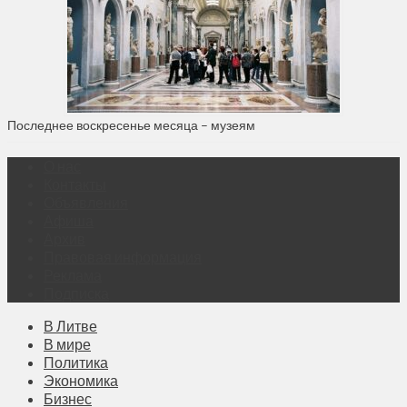
Последнее воскресенье месяца – музеям
О нас
Контакты
Объявления
Афиша
Архив
Правовая информация
Реклама
Подписка
В Литве
В мире
Политика
Экономика
Бизнес