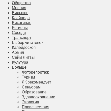
Общество
Мнения
Вильнюс
Клайпеда
Висагинас
Регионы
Соседи
Транспорт
Выбор читателей
Калейдоскоп
Армия
Сейм Литвы
Культура
Больше
Фоторепортаж
Туризм
ЛК рекомендует
Сеньорам
Образование
Здравоохранение
Экология
Происшествия