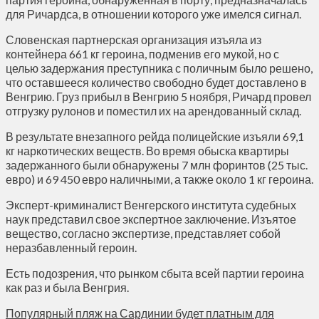
для Ричардса, в отношении которого уже имелся сигнал.
Словенская партнерская организация изъяла из
контейнера 661 кг героина, подменив его мукой, но с
целью задержания преступника с поличным было решено,
что оставшееся количество свободно будет доставлено в
Венгрию. Груз прибыл в Венгрию 5 ноября, Ричард провел
отгрузку рулонов и поместил их на арендованный склад.
В результате внезапного рейда полицейские изъяли 69,1
кг наркотических веществ. Во время обыска квартиры
задержанного были обнаружены 7 млн форинтов (25 тыс.
евро) и 69 450 евро наличными, а также около 1 кг героина.
Эксперт-криминалист Венгерского института судебных
наук представил свое экспертное заключение. Изъятое
вещество, согласно экспертизе, представляет собой
неразбавленный героин.
Есть подозрения, что рынком сбыта всей партии героина
как раз и была Венгрия.
Популярный пляж на Сардинии будет платным для