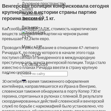
Духовное пространство
Венгерская полиция конфисковала сегодня
Спорт
крупнейшую в истории страны партию
Технологии
героина весом 69,1 кг.
Энергетика
Вильнюс
Как сообщает
АЗЕРТАДЖ
, стоимость наркотических
веществ задержанной партии на черном рынке
+
17°
превышает 52,2 млн евро.
C
Макс.:
+
19°
Проводится расследование в отношении 47-летнего
Ричарда К., по поводу которого в начале этого года
Мин.:
+
12°
поступил сигнал от внедренного в международную
преступную сеть агента венгерской полиции. Тогда стало
Сб, 08.08.2026
известно о планах Ричарда ввезти в страну крупную
партию героина.
30 октября во время таможенного оформления
контейнера, направлявшегося из Ирана в Венгрию,
словенская таможня обнаружила в порту Копер 730 кг
героина, спрятанных в рулонах с пленкой. В результате
скоординированных действий словенской и венгерской
служб по борьбе с наркомафией было установлено, что
партия героина, обнаруженная в порту, предназначалась