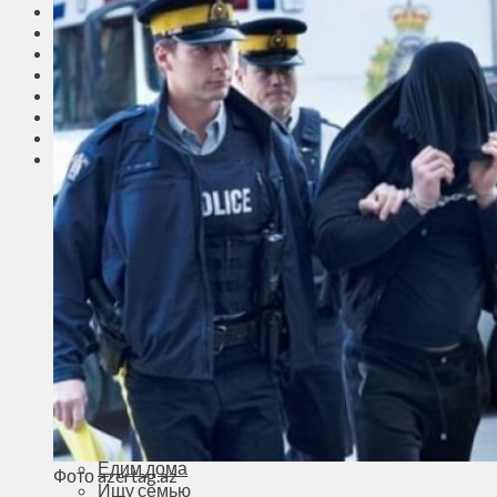
Соседи
Транспорт
Выбор читателей
Калейдоскоп
Армия
Сейм Литвы
Культура
Больше
Фоторепортаж
Туризм
ЛК рекомендует
Сеньорам
Образование
Здравоохранение
Экология
Происшествия
Приграничье
Деньги
Визиты
Выборы
Агроновости
Едим дома
Фото azertag.az
Ищу семью