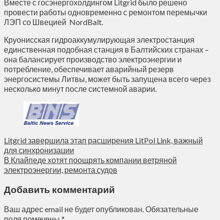
Вместе с госэнергохолдингом Litgrid было решено
провести работы одновременно с ремонтом перемычки
ЛЭП со Швецией NordBalt.
Круонисская гидроаккумулирующая электростанция
единственная подобная станция в Балтийских странах –
она балансирует производство электроэнергии и
потребление, обеспечивает аварийный резерв
энергосистемы Литвы, может быть запущена всего через
несколько минут после системной аварии.
Litgrid завершила этап расширения LitPol Link, важный
для синхронизации
В Клайпеде хотят поощрять компании ветряной
электроэнергии, ремонта судов
Добавить комментарий
Ваш адрес email не будет опубликован.
Обязательные
поля помечены
*