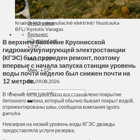
Духовное пространство
Спорт
Технологии
Kruonio hidroakumuliacinė elektrinė/ Nuotrauka
Энергетика
BFL/ Kęstutis Vanagas
Вильнюс
В верхнем бассейне Круонисской
+
23°
C
гидроаккумулирующей электростанции
(КГЭС) был проведен ремонт, поэтому
Макс.:
+
25°
впервые с начала запуска станции уровень
Мин.:
+
12°
воды почти неделю был снижен почти на
12 метров.
Вс, 09.08.2026
В течение пяти дней было восстановлено покрытие
бетонного склона, который обычно бывает покрыт водой,
отремонтированы швы, сообщила компания Ignitis
gamyba.
Невзирая на низкий уровень воды КГЭС дважды
предоставляла услуги резерва.