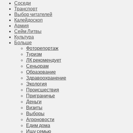
Соседи
Транспорт
Выбор читателей
Калейдоскоп
Армия
Сейм Литвы
Культура
Больше
Фоторепортаж
Туризм
ЛК рекомендует
Сеньорам
Образование
Здравоохранение
Экология
Происшествия
Приграничье
Деньги
Визиты
Выборы
Агроновости
Едим дома
Ищу семью