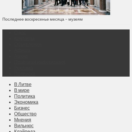
Последнее воскресенье месяца – музеям
О нас
Контакты
Объявления
Афиша
Архив
Правовая информация
Реклама
Подписка
В Литве
В мире
Политика
Экономика
Бизнес
Общество
Мнения
Вильнюс
Клайпеда