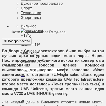
Духовное пространство
Спорт
Технологии
Энергетика
Вильнюс
Фото BFL/Ирмантаса Гялунаса
+
19°
C
🔊 Воспроизвести
Макс.:
+
19°
Во Дворце Союза архитекторов были выбраны три
Мин.:
+
12°
лучшие архитектурные идеи моста через Нерис.
После процедуры публичного вскрытия конвертов и
Сб, 08.08.2026
суммирования голосов членов Комиссии
выяснилось, что первое место завоевал «Мост
завингисского острова» (Užvingio salos tiltas), идею
которого предложила команда UAB Tec infrastructure,
второе место досталось «Течет тропа» (Teka takas) и
команде UAB Unitectus, третье место заняла идея
моста V700 и UAB INHUS Engineering.
«Не каждый день в Вильнюсе строятся новые мосты.