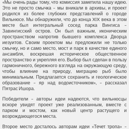
«Мы очень рады тому, что комиссия заметила нашу идею.
Это не просто смычка – мы вникали в архивы, и проект
родился из более глубоких представлений о городе
Вильнюсе. Мы обнаружили, что до конца XIX века в этом
месте был интегральный сосед парка Вингиса –
Завингисский остров. Он был важным, иконическим
пространством напротив бывшего комплекса Дворца
иезуитов. Своим проектом мы предложили не только
смычку, но и само место, мост и парк в качестве единого
ансамбля, воскрешая историческое общественное
пространство и укрепляя его. Выбор был сделан в пользу
гармоничного, бережного взгляда на окружающую среду,
чтобы влияние на природу, миграцию рыб было
минимальным. Предлагается сохранить и геологическое
образование – яр над водоисточником», – рассказал
Пятрас Ишора.
Победители – авторы идеи надеются, что вильнюсцы
вскоре увидят проект уже реализованным, вместе с
парком и мостом, как новый центр растущего и
возрождающегося места.
Второе место досталось авторам идеи «Течет тропа» –