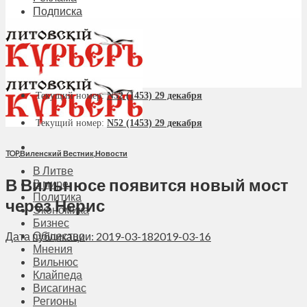
Подписка
Текущий номер:
N52 (1453) 29 декабря
Текущий номер:
N52 (1453) 29 декабря
TOP
,
Виленский Вестник
,
Новости
В Литве
В Вильнюсе появится новый мост
В мире
Политика
через Нерис
Экономика
Бизнес
Общество
Дата публикации: 2019-03-18
2019-03-16
Мнения
Вильнюс
Клайпеда
Висагинас
Регионы