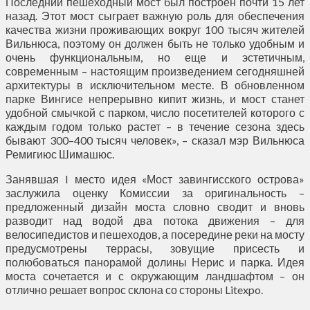
Последний пешеходный мост был построен почти 15 лет
назад. Этот мост сыграет важную роль для обеспечения
качества жизни проживающих вокруг 100 тысяч жителей
Вильнюса, поэтому он должен быть не только удобным и
очень функциональным, но еще и эстетичным,
современным – настоящим произведением сегодняшней
архитектуры в исключительном месте. В обновленном
парке Вингисе непрерывно кипит жизнь, и мост станет
удобной смычкой с парком, число посетителей которого с
каждым годом только растет – в течение сезона здесь
бывают 300–400 тысяч человек», – сказал мэр Вильнюса
Ремигиюс Шимашюс.
Занявшая I место идея «Мост завингисского острова»
заслужила оценку Комиссии за оригинальность –
предложенный дизайн моста словно сводит и вновь
разводит над водой два потока движения – для
велосипедистов и пешеходов, а посередине реки на мосту
предусмотрены террасы, зовущие присесть и
полюбоваться панорамой долины Нерис и парка. Идея
моста сочетается и с окружающим ландшафтом – он
отлично решает вопрос склона со стороны Litexpo.