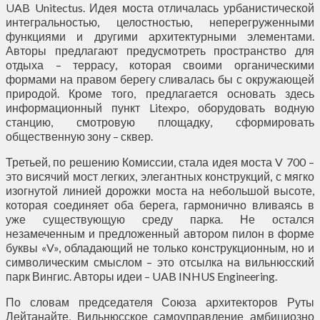
UAB Unitectus. Идея моста отличалась урбанистической
интегральностью, целостностью, неперегруженными
функциями и другими архитектурными элементами.
Авторы предлагают предусмотреть пространство для
отдыха – террасу, которая своими органическими
формами на правом берегу сливалась бы с окружающей
природой. Кроме того, предлагается основать здесь
информационный пункт Litexpo, оборудовать водную
станцию, смотровую площадку, сформировать
общественную зону – сквер.
Третьей, по решению Комиссии, стала идея моста V 700 –
это висячий мост легких, элегантных конструкций, с мягко
изогнутой линией дорожки моста на небольшой высоте,
которая соединяет оба берега, гармонично вливаясь в
уже существующую среду парка. Не остался
незамеченным и предложенный автором пилон в форме
буквы «V», обладающий не только конструкционным, но и
символическим смыслом – это отсылка на вильнюсский
парк Вингис. Авторы идеи – UAB INHUS Engineering.
По словам председателя Союза архитекторов Руты
Лейтанайте, Вильнюсское самоуправление амбициозно