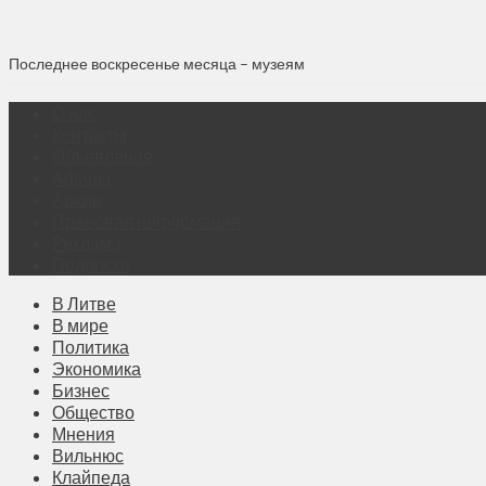
Последнее воскресенье месяца – музеям
О нас
Контакты
Объявления
Афиша
Архив
Правовая информация
Реклама
Подписка
В Литве
В мире
Политика
Экономика
Бизнес
Общество
Мнения
Вильнюс
Клайпеда