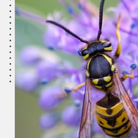
Общество
Мнения
Вильнюс
Клайпеда
Висагинас
Регионы
Соседи
Транспорт
Выбор читателей
Калейдоскоп
Армия
Сейм Литвы
Культура
Больше
Фоторепортаж
Туризм
ЛК рекомендует
Сеньорам
Образование
Здравоохранение
Экология
Происшествия
Приграничье