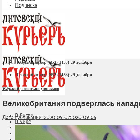
Подписка
Текущий номер:
N52 (1453) 29 декабря
Текущий номер:
N52 (1453) 29 декабря
TOP
,
Калейдоскоп
,
Сегодня в мире
Великобритания подверглась нападе
В Литве
Дата публикации: 2020-09-07
2020-09-06
В мире
Политика
Экономика
Бизнес