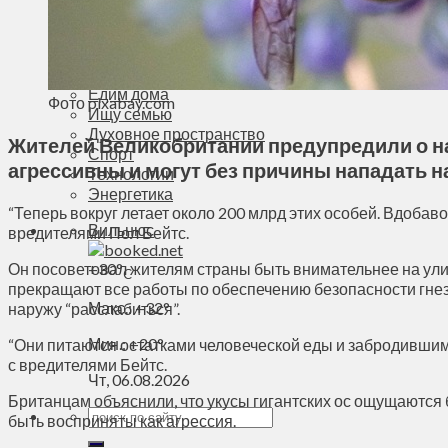
Деньги
Визиты
Выборы
Агроновости
Едим дома
Фото pixabay.com
Ищу семью
Духовное пространство
Жителей Великобритании предупредили о на
Спорт
агрессивны и могут без причины нападать н
Технологии
Энергетика
“Теперь вокруг летает около 200 млрд этих особей. Вдобав
Вильнюс
вредителями Пол Бейтс.
Он посоветовал жителям страны быть внимательнее на улица
+
30°
C
прекращают все работы по обеспечению безопасности гнезд
Макс.:
+
32°
наружу “расслабиться”.
Мин.:
+
20°
“Они питаются остатками человеческой еды и забродившим
с вредителями Бейтс.
Чт, 06.08.2026
Британцам объяснили, что укусы гигантских ос ощущаются
быть восприняты как агрессия.