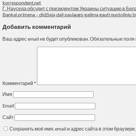
korrespondent.net
Г. Науседа обсудит с президентом Украины ситуацию в Бел
Bankai primena – didžiąją dalį paslaugų galima gauti nuotoliniu 
Добавить комментарий
Ваш адрес email не будет опубликован.
Обязательные поля
Комментарий
*
Имя
Email
Сайт
Сохранить моё имя, email и адрес сайта в этом браузе