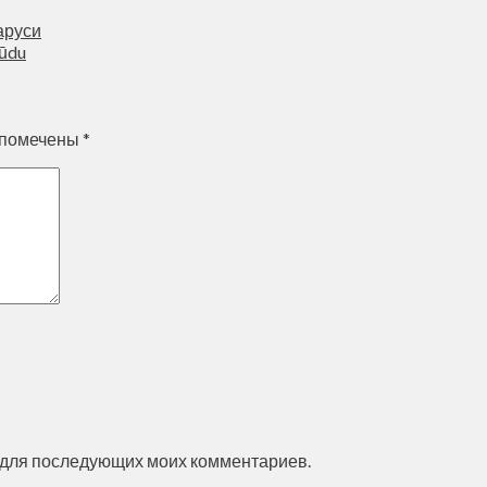
аруси
būdu
 помечены
*
ре для последующих моих комментариев.