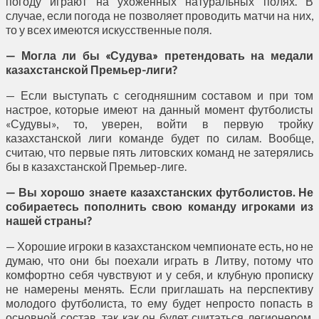
погоду играют на ухоженных натуральных полях. В
случае, если погода не позволяет проводить матчи на них,
то у всех имеются искусственные поля.
— Могла ли бы «Судува» претендовать на медали
казахстанской Премьер-лиги?
— Если выступать с сегодняшним составом и при том
настрое, которые имеют на данный момент футболисты
«Судувы», то, уверен, войти в первую тройку
казахстанской лиги команде будет по силам. Вообще,
считаю, что первые пять литовских команд не затерялись
бы в казахстанской Премьер-лиге.
— Вы хорошо знаете казахстанских футболистов. Не
собираетесь пополнить свою команду игроками из
нашей страны?
— Хорошие игроки в казахстанском чемпионате есть, но не
думаю, что они бы поехали играть в Литву, потому что
комфортно себя чувствуют и у себя, и клубную прописку
не намерены менять. Если приглашать на перспективу
молодого футболиста, то ему будет непросто попасть в
основной состав, так как он будет считаться легионером.