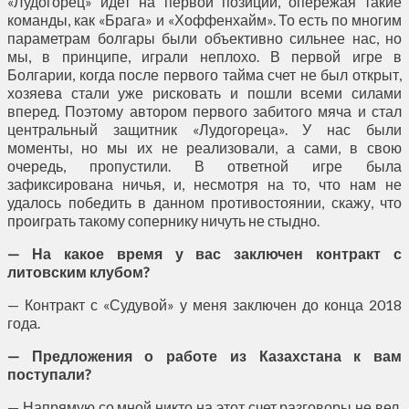
«Лудогорец» идет на первой позиции, опережая такие
команды, как «Брага» и «Хоффенхайм». То есть по многим
параметрам болгары были объективно сильнее нас, но
мы, в принципе, играли неплохо. В первой игре в
Болгарии, когда после первого тайма счет не был открыт,
хозяева стали уже рисковать и пошли всеми силами
вперед. Поэтому автором первого забитого мяча и стал
центральный защитник «Лудогореца». У нас были
моменты, но мы их не реализовали, а сами, в свою
очередь, пропустили. В ответной игре была
зафиксирована ничья, и, несмотря на то, что нам не
удалось победить в данном противостоянии, скажу, что
проиграть такому сопернику ничуть не стыдно.
— На какое время у
в
ас заключен контракт с
литовским клубом?
— Контракт с «Судувой» у меня заключен до конца 2018
года.
— Предложения о работе из Казахстана к
в
ам
поступали?
— Напрямую со мной никто на этот счет разговоры не вел.