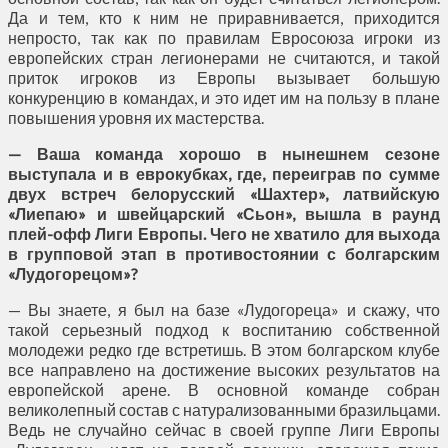
Да и тем, кто к ним не приравнивается, приходится
непросто, так как по правилам Евросоюза игроки из
европейских стран легионерами не считаются, и такой
приток игроков из Европы вызывает большую
конкуренцию в командах, и это идет им на пользу в плане
повышения уровня их мастерства.
— Ваша команда хорошо в нынешнем сезоне
выступала и в еврокубках, где, переиграв по сумме
двух встреч белорусский «Шахтер», латвийскую
«Лиепаю» и швейцарский «Сьон», вышла в раунд
плей-офф Лиги Европы. Чего не хватило для выхода
в групповой этап
в
противостоянии с болгарским
«Лудогорецом»?
— Вы знаете, я был на базе «Лудогореца» и скажу, что
такой серьезный подход к воспитанию собственной
молодежи редко где встретишь. В этом болгарском клубе
все направлено на достижение высоких результатов на
европейской арене. В основной команде собран
великолепный состав с натурализованными бразильцами.
Ведь не случайно сейчас в своей группе Лиги Европы