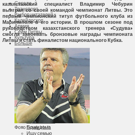
Соседи
казахстанский специалист Владимир Чебурин
Транспорт
выиграл со своей командой чемпионат Литвы. Это
Выбор читателей
первый чемпионский титул футбольного клуба из
Калейдоскоп
Мариямполе в его истории. В прошлом сезоне под
Армия
руководством казахстанского тренера «Судува»
Сейм Литвы
смогла завоевать бронзовые награды чемпионата
Культура
Литвы и стать финалистом национального Кубка.
Больше
Фоторепортаж
Туризм
ЛК рекомендует
Сеньорам
Образование
Здравоохранение
Экология
Происшествия
Приграничье
Деньги
Визиты
Выборы
Агроновости
Фото fkzalgiris.lt
Едим дома
Ищу семью