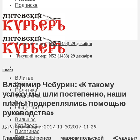
Подписка
Текущий номер:
N52 (1453) 29 декабря
Текущий номер:
N52 (1453) 29 декабря
Спорт
В Литве
Владимир Чебурин: «К такому
В мире
Политика
успеху мы шли постепенно, наши
Экономика
планы подкреплялись помощью
Бизнес
Общество
руководства»
Мнения
Вильнюс
Клайпеда
Дата публикации: 2017-11-30
2017-11-29
Висагинас
Регионы
Главный тренер мариямпольской «Судувы»