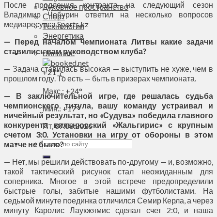
После продления контракта на следующий сезон
Духовное пространство
Владимир Чебурин ответил на несколько вопросов
Спорт
медиаресурса Sports.kz
Технологии
Энергетика
— Перед началом чемпионата Литвы какие задачи
ставились вам руководством клуба?
Вильнюс
— Задача ставилась высокая — выступить не хуже, чем в
+
21°
C
прошлом году. То есть — быть в призерах чемпионата.
Макс.:
+
24°
— В заключительной игре, где решалась судьба
чемпионского титула, вашу команду устраивал и
Мин.:
+
17°
ничейный результат, но «Судува»
победила главного
конкурента вильнюсский «Жальгирис» с крупным
Пт, 07.08.2026
счетом 3:0. Установки на игру от обороны в этом
матче не было?
— Нет, мы решили действовать по-другому — и, возможно,
такой тактический рисунок стал неожиданным для
соперника. Многое в этой встрече предопределили
быстрые голы, забитые нашими футболистами. На
седьмой минуте поединка отличился Семир Керла, а через
минуту Каролис Лаукжямис сделал счет 2:0, и наша