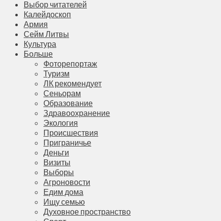
Выбор читателей
Калейдоскоп
Армия
Сейм Литвы
Культура
Больше
Фоторепортаж
Туризм
ЛК рекомендует
Сеньорам
Образование
Здравоохранение
Экология
Происшествия
Приграничье
Деньги
Визиты
Выборы
Агроновости
Едим дома
Ищу семью
Духовное пространство