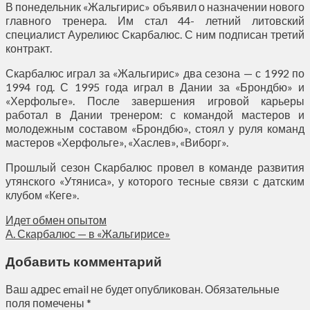
В понедельник «Жальгирис» объявил о назначении нового
главного тренера. Им стал 44- летний литовский
специалист Аурелиюс Скарбалюс. С ним подписан третий
контракт.
Скарбалюс играл за «Жальгирис» два сезона — с 1992 по
1994 год. С 1995 года играл в Дании за «Брондбю» и
«Херфольге». После завершения игровой карьеры
работал в Дании тренером: с командой мастеров и
молодежным составом «Брондбю», стоял у руля команд
мастеров «Херфольге», «Хаслев», «Виборг».
Прошлый сезон Скарбалюс провел в команде развития
утянского «Утяниса», у которого тесные связи с датским
клубом «Кеге».
Идет обмен опытом
А. Скарбалюс — в «Жальгирисе»
Добавить комментарий
Ваш адрес email не будет опубликован.
Обязательные
поля помечены
*