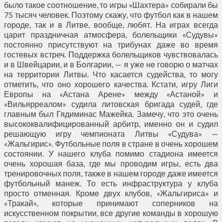
было такое соотношение, то игры «Шахтера» собирали бы
75 тысяч человек. Поэтому скажу, что футбол как в нашем
городе, так и в Литве, вообще, любят. На играх всегда
царит праздничная атмосфера, болельщики «Судувы»
постоянно присутствуют на трибунах даже во время
гостевых встреч. Поддержка болельщиков чувствовалась
и в Швейцарии, и в Болгарии, — я уже не говорю о матчах
на территории Литвы. Что касается судейства, то могу
отметить, что оно хорошего качества. Кстати, игру Лиги
Европы на «Астана Арене» между «Астаной» и
«Вильярреалом» судила литовская бригада судей, где
главным был Гядиминас Мажейка. Замечу, что это очень
высококвалифицированный арбитр, именно он и судил
решающую игру чемпионата Литвы «Судува» —
«Жальгирис». Футбольные поля в стране в очень хорошем
состоянии. У нашего клуба помимо стадиона имеется
очень хорошая база, где мы проводим игры, есть два
тренировочных поля, также в нашем городе даже имеется
футбольный манеж. То есть инфраструктура у клуба
просто отменная. Кроме двух клубов, «Жальгириса» и
«Тракай», которые принимают соперников на
искусственном покрытии, все другие команды в хорошую