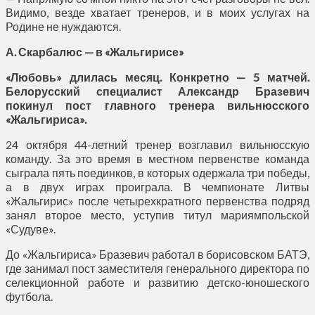
Видимо, везде хватает тренеров, и в моих услугах на
Родине не нуждаются.
А. Скарбалюс — в «Жальгирисе»
«Любовь» длилась месяц. Конкретно — 5 матчей.
Белорусский специалист Александр Бразевич
покинул пост главного тренера вильнюсского
«Жальгириса».
24 октября 44-летний тренер возглавил вильнюсскую
команду. За это время в местном первенстве команда
сыграла пять поединков, в которых одержала три победы,
а в двух играх проиграла. В чемпионате Литвы
«Жальгирис» после четырехкратного первенства подряд
занял второе место, уступив титул мариямпольской
«Судуве».
До «Жальгириса» Бразевич работал в борисовском БАТЭ,
где занимал пост заместителя генерального директора по
селекционной работе и развитию детско-юношеского
футбола.