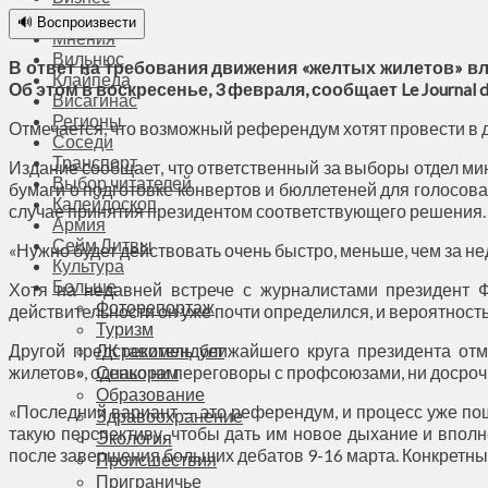
Общество
🔊 Воспроизвести
Мнения
Вильнюс
В ответ на требования движения «желтых жилетов» в
Клайпеда
Об этом в воскресенье, 3 февраля, сообщает Le Journal d
Висагинас
Регионы
Отмечается, что возможный референдум хотят провести в 
Соседи
Транспорт
Издание сообщает, что ответственный за выборы отдел ми
Выбор читателей
бумаги о подготовке конвертов и бюллетеней для голосов
Калейдоскоп
случае принятия президентом соответствующего решения.
Армия
Сейм Литвы
«Нужно будет действовать очень быстро, меньше, чем за не
Культура
Больше
Хотя на недавней встрече с журналистами президент 
Фоторепортаж
действительности он уже почти определился, и вероятност
Туризм
Другой представитель ближайшего круга президента отм
ЛК рекомендует
жилетов», однако ни переговоры с профсоюзами, ни досро
Сеньорам
Образование
«Последний вариант — это референдум, и процесс уже по
Здравоохранение
такую перспективу, чтобы дать им новое дыхание и впол
Экология
после завершения больших дебатов 9-16 марта. Конкретные
Происшествия
Приграничье