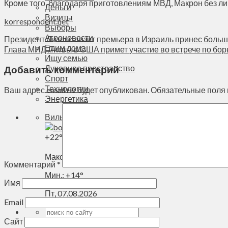
Кроме того, благодаря приготовлениям МВД, Макрон без ли
Деньги
Визиты
korrespondent.net
Выборы
Агроновости
Президент Литвы: визит премьера в Израиль принес больш
Едим дома
Глава МИД Литвы в США примет участие во встрече по бор
Ищу семью
Духовное пространство
Добавить комментарий
Спорт
Технологии
Ваш адрес email не будет опубликован.
Обязательные поля
Энергетика
Вильнюс
+
22°
C
Макс.:
+
22°
Комментарий
*
Мин.:
+
14°
Имя
Пт, 07.08.2026
Email
Сайт