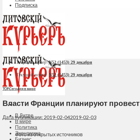
Подписка
Текущий номер:
N52 (1453) 29 декабря
Текущий номер:
N52 (1453) 29 декабря
TOP
,
Сегодня в мире
Власти Франции планируют провес
В Литве
Дата публикации: 2019-02-04
2019-02-03
В мире
Политика
Экономика
Фото из открытых источников
Бизнес