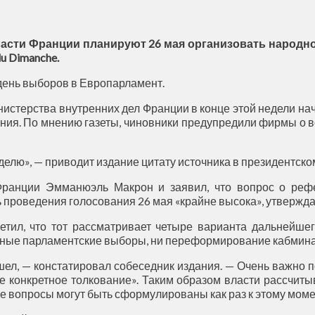
ласти Франции планируют 26 мая организовать народно
u Dimanche.
день выборов в Европарламент.
нистерства внутренних дел Франции в конце этой недели н
ания. По мнению газеты, чиновники предупредили фирмы о в
делю», — приводит издание цитату источника в президентско
Франции Эмманюэль Макрон и заявил, что вопрос о реф
ь проведения голосования 26 мая «крайне высока», утвержда
етил, что тот рассматривает четыре варианта дальнейше
чные парламентские выборы, ни переформирование кабмина 
шел, — констатировал собеседник издания. — Очень важно
не конкретное толкование». Таким образом власти рассчи
 вопросы могут быть сформулированы как раз к этому момен