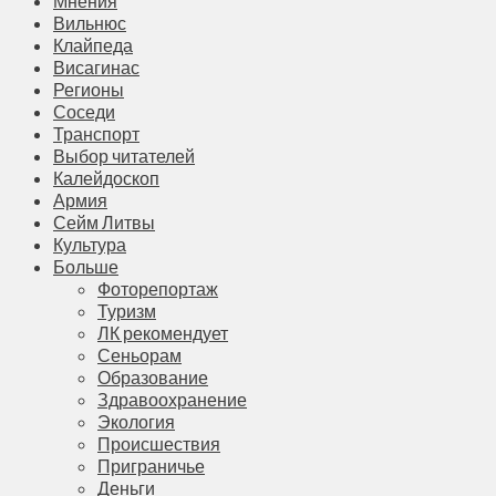
Мнения
Вильнюс
Клайпеда
Висагинас
Регионы
Соседи
Транспорт
Выбор читателей
Калейдоскоп
Армия
Сейм Литвы
Культура
Больше
Фоторепортаж
Туризм
ЛК рекомендует
Сеньорам
Образование
Здравоохранение
Экология
Происшествия
Приграничье
Деньги