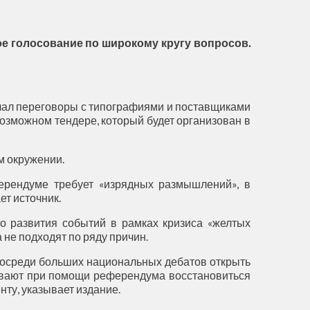
е голосование по широкому кругу вопросов.
ачал переговоры с типографиями и поставщиками
озможном тендере, который будет организован в
м окружении.
ерендуме требует «изрядных размышлений», в
ет источник.
го развития событий в рамках кризиса «желтых
не подходят по ряду причин.
 посреди больших национальных дебатов открыть
тывают при помощи референдума восстановиться
ту, указывает издание.