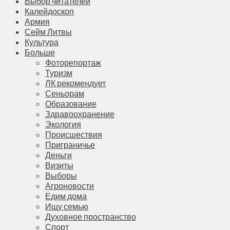
Выбор читателей
Калейдоскоп
Армия
Сейм Литвы
Культура
Больше
Фоторепортаж
Туризм
ЛК рекомендует
Сеньорам
Образование
Здравоохранение
Экология
Происшествия
Приграничье
Деньги
Визиты
Выборы
Агроновости
Едим дома
Ищу семью
Духовное пространство
Спорт