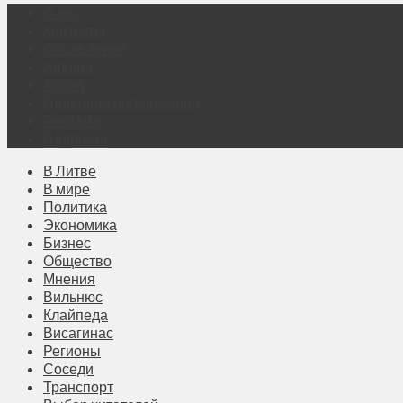
О нас
Контакты
Объявления
Афиша
Архив
Правовая информация
Реклама
Подписка
В Литве
В мире
Политика
Экономика
Бизнес
Общество
Мнения
Вильнюс
Клайпеда
Висагинас
Регионы
Соседи
Транспорт