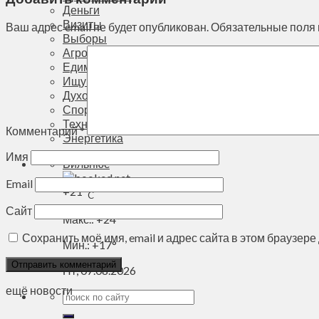
Деньги
Визиты
Ваш адрес email не будет опубликован.
Обязательные поля
Выборы
Агроновости
Едим дома
Ищу семью
Духовное пространство
Спорт
Технологии
Комментарий
*
Энергетика
Имя
Вильнюс
Email
+
21°
C
Сайт
Макс.:
+
24°
Сохранить моё имя, email и адрес сайта в этом браузе
Мин.:
+
17°
Пт, 07.08.2026
ещё новости