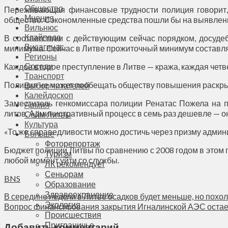
Общество
Переживающая финансовые трудности полиция говорит, 
Мнения
общество. Сэкономленные средства пошли бы на выявлени
Вильнюс
Клайпеда
В соответствии с действующим сейчас порядком, досуде
Висагинас
минимума. Сейчас в Литве прожиточный минимум составля
Регионы
Соседи
Каждое второе преступление в Литве — кража, каждая четв
Транспорт
Полиция не может пообещать обществу повышения раскрыв
Выбор читателей
Калейдоскоп
Заместитель генкомиссара полиции Ренатас Пожела на пр
Армия
литов. Административный процесс в семь раз дешевле — он
Сейм Литвы
Культура
«То же справедливости можно достичь через призму админи
Больше
Фоторепортаж
Бюджет полиции Литвы по сравнению с 2008 годом в этом го
Туризм
любой момент уйти со службы.
ЛК рекомендует
Сеньорам
BNS
Образование
Здравоохранение
В середине недели в Литве осадков будет меньше, но похо
Экология
Вопрос финансирования закрытия Игналинской АЭС остает
Происшествия
Приграничье
Добавить комментарий