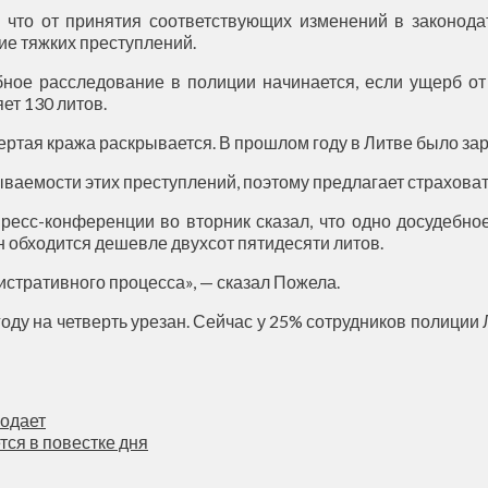
что от принятия соответствующих изменений в законодат
е тяжких преступлений.
бное расследование в полиции начинается, если ущерб от
ет 130 литов.
ертая кража раскрывается. В прошлом году в Литве было зар
аемости этих преступлений, поэтому предлагает страховат
есс-конференции во вторник сказал, что одно досудебное
 обходится дешевле двухсот пятидесяти литов.
стративного процесса», — сказал Пожела.
ду на четверть урезан. Сейчас у 25% сотрудников полиции Л
лодает
ся в повестке дня