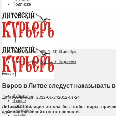
Подписка
Текущий номер:
N52 (1453) 29 декабря
Текущий номер:
N52 (1453) 29 декабря
Новости
Воров в Литве следует наказывать 
В Литве
Дата публикации: 2012-01-24
2012-01-24
В мире
Политика
Литовская полиция хотела бы, чтобы воры, причин
Экономика
административной ответственности.
Бизнес